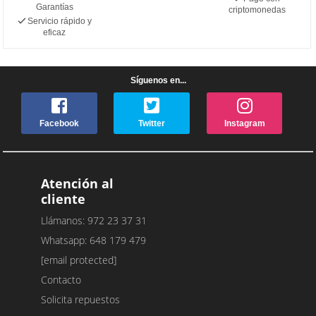
Garantías
criptomonedas
Servicio rápido y
eficaz
Síguenos en...
Facebook
Twitter
Instagram
Atención al
cliente
Llámanos: 972 23 37 31
Whatsapp: 648 179 479
[email protected]
Contacto
Solicita repuestos