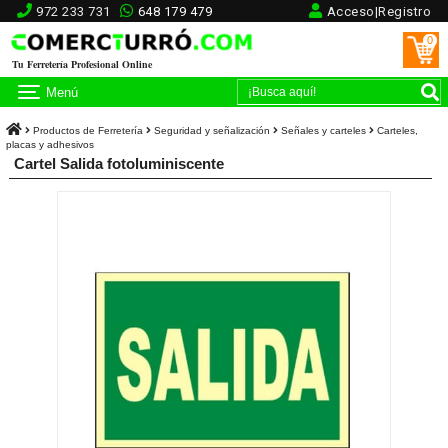
972 233 731
648 179 479
Acceso|Registro
0
Tu Ferretería Profesional Online
Menú
Productos de Ferretería
Seguridad y señalización
Señales y carteles
Carteles,
placas y adhesivos
Cartel Salida fotoluminiscente