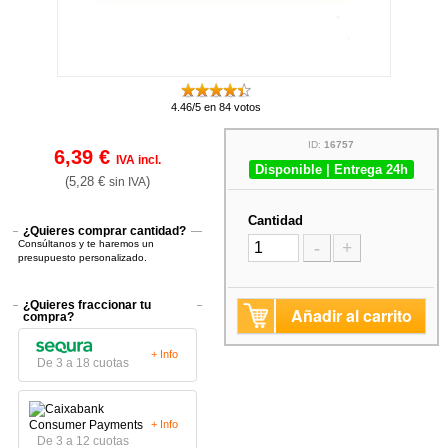
4.46/5 en 84 votos
ID:
16757
6,39 €
IVA incl.
Disponible | Entrega 24h
(5,28 €
)
sin IVA
Cantidad
¿Quieres comprar cantidad?
Consúltanos y te haremos un
-
+
presupuesto personalizado.
¿Quieres fraccionar tu
Añadir al carrito
compra?
+ Info
De 3 a 18 cuotas
+ Info
De 3 a 12 cuotas