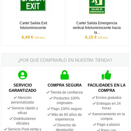
Cartel Salida Exit
Cartel Salida Emergencia
fotoluminiscente
vertical fotoluminiscente hacia
la...
6,49 €
6,15 €
IVA incl.
IVA incl.
¿POR QUÉ COMPRARLO EN NUESTRA TIENDA?
SERVICIO
COMPRA SEGURA
FACILIDADES EN LA
GARANTIZADO
COMPRA
Tienda de confianza
Atención
Envíos gratuitos
Productos 100%
personalizada
originales
Entregas en 24
Servicio rápido y
horas
Pago 100% seguro
eficaz
Asesoramiento en la
Más de 60 años de
Distribuidores
compra
experiencia
oficiales
Pago a plazos
Derecho de
Servicio Post-venta y
devolución
Pago con