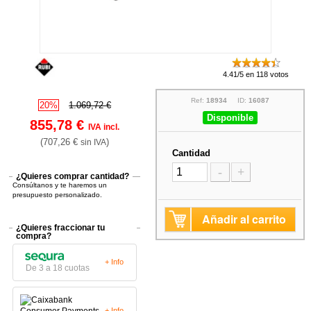
4.41/5 en 118 votos
Ref:
18934
ID:
16087
20%
1.069,72 €
Disponible
855,78 €
IVA incl.
(707,26 €
)
sin IVA
Cantidad
-
+
¿Quieres comprar cantidad?
Consúltanos y te haremos un
presupuesto personalizado.
Añadir al carrito
¿Quieres fraccionar tu
compra?
+ Info
De 3 a 18 cuotas
+ Info