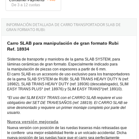
De 3 a 12 cuotas
INFORMACIÓN DETALLADA DE CARRO TRANSPORTADOR SLAB DE
GRAN FORMATO RUBI:
Carro SLAB para manipulación de gran formato Rubi
Ref. 18934
Sistema de transporte y maniobra de la gama SLAB SYSTEM, para
láminas cerámicas de gran formato. Especialmente indicado para
la manipulación de piezas con espesores a partir de 6 mm.
El carro SLAB es un accesorio de uso exclusivo para los transportadores
de la gama SLAB SYSTEM de RUBI: SLAB TRANS HEAVY DUTY N (ref:
18982), SLAB TRANS HEAVY DUTY (ref: 18936) (descatalogado), SLIM
EASY TRANS PLUS* (ref: 18976) y SLIM EASY TRANS*(ref: 18910).
*El uso del SLIM EASY TRANS con el CARRO SLAB requiere el uso
obligatório del SET DE TRAVESAÑOS (ref. 18819). El CARRO SLAB se
sirve desmontado y requiere un primer montaje completo por parte del
usuario.
Nueva versión mejorada
Nueva versión con posición de las ruedas traseras más retrasadas que
le confiere una mejor estabilidad frente a un volcado accidental. Dicha
nueva posición de las ruedas hace que el carro sea perfectamente