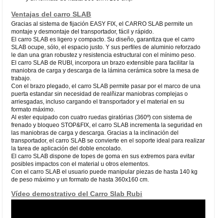
Ventajas del carro SLAB
Gracias al sistema de fijación EASY FIX, el CARRO SLAB permite un
montaje y desmontaje del transportador, fácil y rápido.
El carro SLAB es ligero y compacto. Su diseño, garantiza que el carro
SLAB ocupe, sólo, el espacio justo. Y sus perfiles de aluminio reforzado
le dan una gran robustez y resistencia estructural con el mínimo peso.
El carro SLAB de RUBI, incorpora un brazo extensible para facilitar la
maniobra de carga y descarga de la lámina cerámica sobre la mesa de
trabajo.
Con el brazo plegado, el carro SLAB permite pasar por el marco de una
puerta estandar sin necesidad de realñizar maniobras complejas o
arriesgadas, incluso cargando el transportador y el material en su
formato máximo.
Al ester equipado con cuatro ruedas giratórias (360º) con sistema de
frenado y bloqueo STOP&FIX, el carro SLAB incrementa la seguridad en
las maniobras de carga y descarga. Gracias a la inclinación del
transportador, el carro SLAB se convierte en el soporte ideal para realizar
la tarea de aplicación del doble encolado.
El carro SLAB dispone de topes de goma en sus extremos para evitar
posibles impactos con el material u otros elementos.
Con el carro SLAB el usuario puede manipular piezas de hasta 140 kg
de peso máximo y un formato de hasta 360x160 cm.
Vídeo demostrativo del Carro Slab Rubi