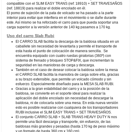
compatible con el SLIM EASY TRANS (ref: 18910) + SET TRAVESAÑOS
(ref. 18819) para realizar el doble encolado en él.
El pomo de sujeción de la pata de volcado se ha pasado a la parte
interior para evitar que interfiera en el movimiento o se dañe durante
este. Así mismo se ha reforzado el carro para que pueda soportar una
carga superior a la versión anterior de 140 kg pasamos a 170 kg.
Uso del carro Slab Rubi
El CARRO SLAB facilita la descarga de la baldosa situada en un
caballete sin necesidad de levantarla y permite el transporte de
esta hasta el punto de colocación de manera sencilla. Se
encuentra equipado con cuatro ruedas giratorias (360º) con
sistema de frenado y bloqueo STOP&FIX, que incrementan la
seguridad en las maniobras de carga y descarga.
También en el caso de desear colocar la baldosa sobre la mesa
el CARRO SLAB facilita la maniobra de carga sobre ella, gracias
a su brazo extensible, que permite un volcado cómodo y sin
esfuerzo. Especialmente diseñado para la MESA SLAB RUBI.
Gracias a la gran estabilidad del carro y a la posición de la
baldosa, se convierte en el soporte ideal para realizar la
aplicación del doble encolado sin necesidad de descargar la
baldosa, ni de colocarla sobre una mesa. En esta nueva versión
esto es posible realizarse con cualquiera de los transportadores
RUBI inclusive el SLIM EASY TRANS + SET TRAVESAÑOS.
El conjunto CARRO SLAB + SLAB TRANS HEAVY DUTY N nos
permite una fácil descarga y transporte, sin esfuerzo, de las
baldosas más grandes y pesadas (hasta 170 kg de peso máximo
y un formato de hasta 360 cm x 160 cm).