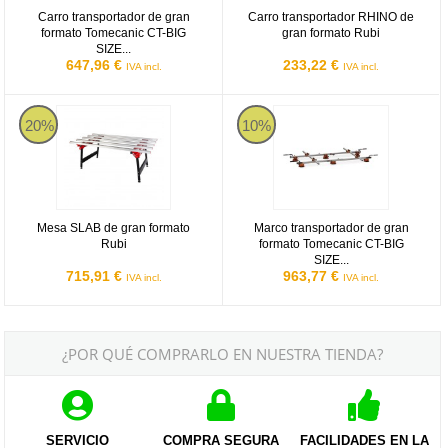
Carro transportador de gran
Carro transportador RHINO de
formato Tomecanic CT-BIG
gran formato Rubi
SIZE...
647,96 €
233,22 €
IVA incl.
IVA incl.
Mesa SLAB de gran formato Rubi
Marco transportador de gran for
20%
10%
Mesa SLAB de gran formato
Marco transportador de gran
Rubi
formato Tomecanic CT-BIG
SIZE...
715,91 €
963,77 €
IVA incl.
IVA incl.
¿POR QUÉ COMPRARLO EN NUESTRA TIENDA?
SERVICIO
COMPRA SEGURA
FACILIDADES EN LA