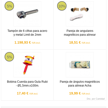
Tampón de 6 cifras para acero y metal Limit de 2mm
Pareja de angulares magnéticos pa
5%
10%
Tampón de 6 cifras para acero
Pareja de angulares
y metal Limit de 2mm
magnéticos para alinear
1.198,93 €
18,51 €
IVA incl.
IVA incl.
Bobina Cuerda para Guía Rubi - Ø1,5mm.x100m.
Pareja de ángulos magnéticos par
5%
Bobina Cuerda para Guía Rubi
Pareja de ángulos magnéticos
- Ø1,5mm.x100m.
para alinear Acha
17,40 €
19,99 €
IVA incl.
IVA incl.
Dto. por Cantidad