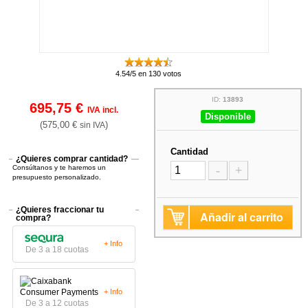
4.54/5 en 130 votos
ID:
13893
695,75 €
IVA incl.
Disponible
(575,00 €
)
sin IVA
Cantidad
¿Quieres comprar cantidad?
Consúltanos y te haremos un
-
+
presupuesto personalizado.
¿Quieres fraccionar tu
Añadir al carrito
compra?
+ Info
De 3 a 18 cuotas
+ Info
De 3 a 12 cuotas