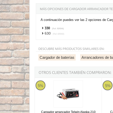
MÁS OPCIONES DE CARGADOR ARRANCADOR TE
A continuación puedes ver las 2 opciones de Car
330
(Ref. 829344)
630
(Ref. 829342)
DESCUBRE MÁS PRODUCTOS SIMILARES EN:
Cargador de baterías
Arrancadores de ba
OTROS CLIENTES TAMBIÉN COMPRARON:
Cargador arrancador Telwin Alaska 210 Start
Cargad
5%
5%
Cargador arrancador Telwin Alaska 210
C