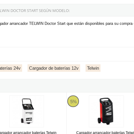
LWIN DOCTOR START SEGÚN MODELO:
gador arrancador TELWIN Doctor Start que están disponibles para su compra 
terías 24v
Cargador de baterías 12v
Telwin
or arrancador baterías Telwin Sprinter 3000 Start
Cargador arrancador baterías Tel
5%
argador arrancador baterías Telwin
Cargador arrancador baterías Telw