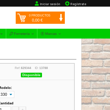
Iniciar sesión
Regístrate
0
PRODUCTOS
0,00
€
Ferretería
Marcas
Ref:
829344
ID:
13788
Disponible
Modelo:
Cantidad