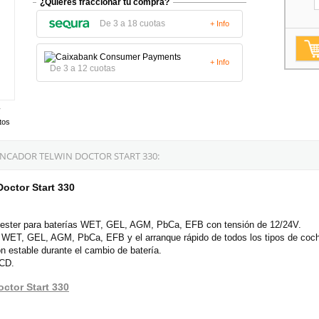
¿Quieres fraccionar tu compra?
De 3 a 18 cuotas
+ Info
+ Info
De 3 a 12 cuotas
tos
NCADOR TELWIN DOCTOR START 330:
octor Start 330
 tester para baterías WET, GEL, AGM, PbCa, EFB con tensión de 12/24V.
 WET, GEL, AGM, PbCa, EFB y el arranque rápido de todos los tipos de coch
n estable durante el cambio de batería.
LCD.
octor Start 330