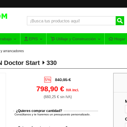
rabajo
EPIS
Utillaje y Construcción
Hogar
 y arrancadores
 Doctor Start
330
5%
840,95 €
798,90 €
IVA incl.
(660,25 €
)
sin IVA
¿Quieres comprar cantidad?
Consúltanos y te haremos un presupuesto personalizado.