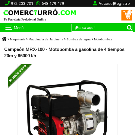
972 233 731
648 179 479
Acceso|Registro
0
Tu Ferretería Profesional Online
Menú
Maquinaria
Maquinaria de Jardinería
Bombas de agua
Motobombas
Campeón MRX-100 - Motobomba a gasolina de 4 tiempos
20m y 96000 l/h