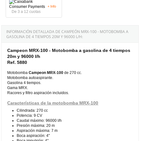
+ Info
De 3 a 12 cuotas
INFORMACIÓN DETALLADA DE CAMPEÓN MRX-100 - MOTOBOMBA A
GASOLINA DE 4 TIEMPOS 20M Y 96000 L/H:
Campeon MRX-100 - Motobomba a gasolina de 4 tiempos
20m y 96000 l/h
Ref. 5880
Motobomba
Campeon MRX-100
de 270 cc.
Motobomba autoaspirante.
Gasolina 4 tiempos.
Gama MRX.
Racores y filtro aspiración incluidos.
Características de la motobomba MRX-100
Cilindrada: 270 cc
Potencia: 9 CV
Caudal máximo: 96000 l/h
Presión máxima: 20 m
Aspiración máxima: 7 m
Boca aspiración: 4"
Boca impulsión: 4"