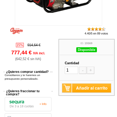
4.40/5 en 89 votos
ID:
19369
15%
914,64 €
Disponible
777,44 €
IVA incl.
(642,52 €
)
sin IVA
Cantidad
-
+
¿Quieres comprar cantidad?
Consúltanos y te haremos un
presupuesto personalizado.
Añadir al carrito
¿Quieres fraccionar tu
compra?
+ Info
De 3 a 18 cuotas