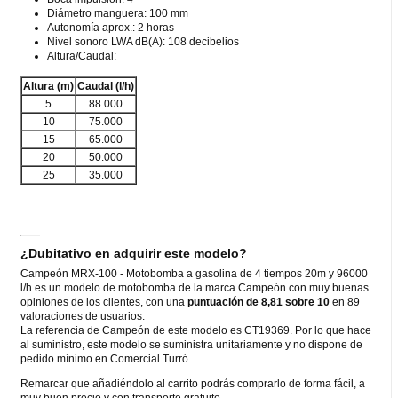
Diámetro manguera: 100 mm
Autonomía aprox.: 2 horas
Nivel sonoro LWA dB(A): 108 decibelios
Altura/Caudal:
Altura (m)
Caudal (l/h)
5
88.000
10
75.000
15
65.000
20
50.000
25
35.000
¿Dubitativo en adquirir este modelo?
Campeón MRX-100 - Motobomba a gasolina de 4 tiempos 20m y 96000
l/h es un modelo de motobomba de la marca Campeón con muy buenas
opiniones de los clientes, con una
puntuación de 8,81 sobre 10
en 89
valoraciones de usuarios.
La referencia de Campeón de este modelo es CT19369. Por lo que hace
al suministro, este modelo se suministra unitariamente y no dispone de
pedido mínimo en Comercial Turró.
Remarcar que añadiéndolo al carrito podrás comprarlo de forma fácil, a
muy buen precio y con transporte gratuito.