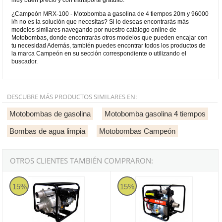
¿Campeón MRX-100 - Motobomba a gasolina de 4 tiempos 20m y 96000
l/h no es la solución que necesitas? Si lo deseas encontrarás más
modelos similares navegando por nuestro catálogo online de
Motobombas, donde encontrarás otros modelos que pueden encajar con
tu necesidad Además, también puedes encontrar todos los productos de
la marca Campeón en su sección correspondiente o utilizando el
buscador.
DESCUBRE MÁS PRODUCTOS SIMILARES EN:
Motobombas de gasolina
Motobomba gasolina 4 tiempos
Bombas de agua limpia
Motobombas Campeón
OTROS CLIENTES TAMBIÉN COMPRARON:
Campeón MRW-80 - Motobomba a gasolina de 4 tiempos 25m y 450
Campeón MRV-50 - Motobomba a ga
15%
15%