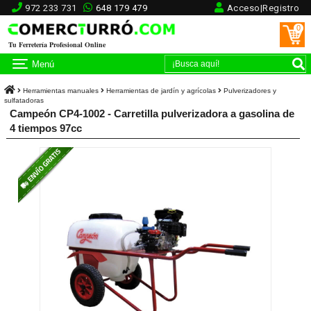
972 233 731
648 179 479
Acceso|Registro
0
Tu Ferretería Profesional Online
Menú
Herramientas manuales
Herramientas de jardín y agrícolas
Pulverizadores y
sulfatadoras
Campeón CP4-1002 - Carretilla pulverizadora a gasolina de
4 tiempos 97cc