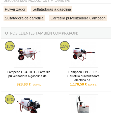
DESCUBRE MÁS PRODUCTOS SIMILARES EN:
Pulverizador
Sulfatadoras a gasolina
Sulfatadora de carretilla
Carretilla pulverizadora Campeón
OTROS CLIENTES TAMBIÉN COMPRARON:
Campeón CP4 1001
Campeón CPE 1002
15%
15%
Campeón CP4-1001 - Carretilla
Campeón CPE-1002 -
pulverizadora a gasolina de...
Carretilla pulverizadora
eléctrica de...
928,63 €
1.176,50 €
IVA incl.
IVA incl.
Campeón CPE 1001
Pulverizador mochilla Bellota Ref.
15%