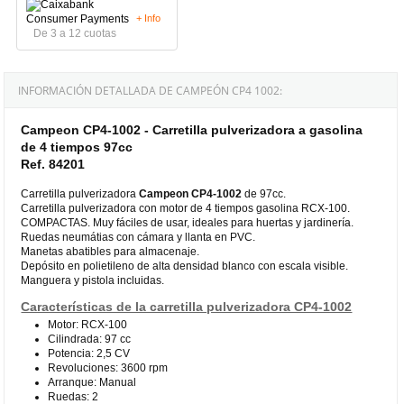
+ Info
De 3 a 12 cuotas
INFORMACIÓN DETALLADA DE CAMPEÓN CP4 1002:
Campeon CP4-1002 - Carretilla pulverizadora a gasolina
de 4 tiempos 97cc
Ref. 84201
Carretilla pulverizadora
Campeon
CP4-1002
de 97cc.
Carretilla pulverizadora con motor de 4 tiempos gasolina RCX-100.
COMPACTAS. Muy fáciles de usar, ideales para huertas y jardinería.
Ruedas neumátias con cámara y llanta en PVC.
Manetas abatibles para almacenaje.
Depósito en polietileno de alta densidad blanco con escala visible.
Manguera y pistola incluidas.
Características de la carretilla pulverizadora CP4-1002
Motor: RCX-100
Cilindrada: 97 cc
Potencia: 2,5 CV
Revoluciones: 3600 rpm
Arranque: Manual
Ruedas: 2