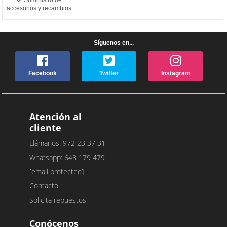
accesorios y recambios
Síguenos en...
Facebook
Twitter
Instagram
Atención al
cliente
Llámanos: 972 23 37 31
Whatsapp: 648 179 479
[email protected]
Contacto
Solicita repuestos
Conócenos