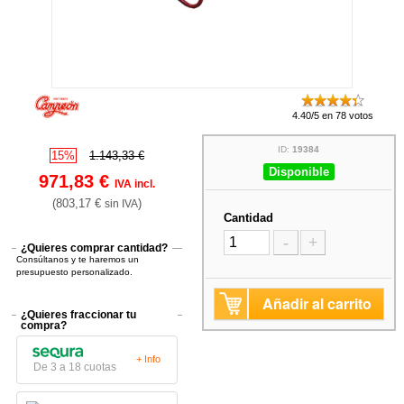
4.40/5 en 78 votos
ID:
19384
15%
1.143,33 €
Disponible
971,83 €
IVA incl.
(803,17 €
)
sin IVA
Cantidad
-
+
¿Quieres comprar cantidad?
Consúltanos y te haremos un
presupuesto personalizado.
Añadir al carrito
¿Quieres fraccionar tu
compra?
+ Info
De 3 a 18 cuotas