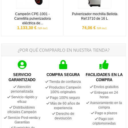
Campeón CPE-1001 -
Pulverizador mochilla Bellota
Carretilla pulverizadora
Ref.3710 de 16 L
eléctrica de...
1.133,30 €
74,06 €
IVA incl.
IVA incl.
¿POR QUÉ COMPRARLO EN NUESTRA TIENDA?
SERVICIO
COMPRA SEGURA
FACILIDADES EN LA
GARANTIZADO
COMPRA
Tienda de confianza
Atención
Envíos gratuitos
Productos Campeón
personalizada
100% originales
Entregas en 24
Servicio rápido y
horas
Pago 100% seguro
eficaz
Asesoramiento en la
Más de 60 años de
Distribuidores
compra
experiencia
oficiales Campeón
Pago a plazos
Derecho de
Servicio Post-venta y
devolución
Pago con
Garantías
criptomonedas
Suministro de