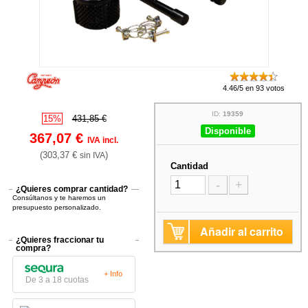
4.46/5 en 93 votos
ID:
19359
15%
431,85 €
Disponible
367,07 €
IVA incl.
(303,37 €
)
sin IVA
Cantidad
-
+
¿Quieres comprar cantidad?
Consúltanos y te haremos un
presupuesto personalizado.
Añadir al carrito
¿Quieres fraccionar tu
compra?
+ Info
De 3 a 18 cuotas