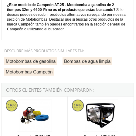
¿Este modelo de Campeón AT-25 - Motobomba a gasolina de 2
tiempos 32m y 6600 l/h no es el producto que estás buscando?
Si lo
deseas puedes descubrir productos alternativos navegando por nuestra
sección de Motobombas. Destacar que si buscas otros productos de la
marca Campeón también puedes encontrarlos en la sección general de
Campeón o utilizando el buscador.
DESCUBRE MÁS PRODUCTOS SIMILARES EN:
Motobombas de gasolina
Bombas de agua limpia
Motobombas Campeón
OTROS CLIENTES TAMBIÉN COMPRARON:
Campeón AT-25 KIT - Motobomba a gasolina de 2 tiempos 32m y 66
Campeón MRW-80 - Motobomba a g
15%
15%