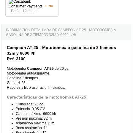
+ Info
De 3 a 12 cuotas
INFORMACIÓN DETALLADA DE CAMPEÓN AT-25 - MOTOBOMBA A
GASOLINA DE 2 TIEMPOS 32M Y 6600 L/H:
Campeon AT-25 - Motobomba a gasolina de 2 tiempos
32m y 6600 l/h
Ref. 3100
Motobomba
Campeon AT-25
de 26 cc.
Motobomba autoaspirante.
Gasolina 2 tiempos.
Gama H-25.
Racores y filtro aspiración incluidos.
Características de la motobomba AT-25
Cilindrada: 26 cc
Potencia: 0,95 CV
Caudal máximo: 6600 l/h
Presión máxima: 32 m
Aspiración máxima: 8 m
Boca aspiración: 1"
Boca impulsión: 1"