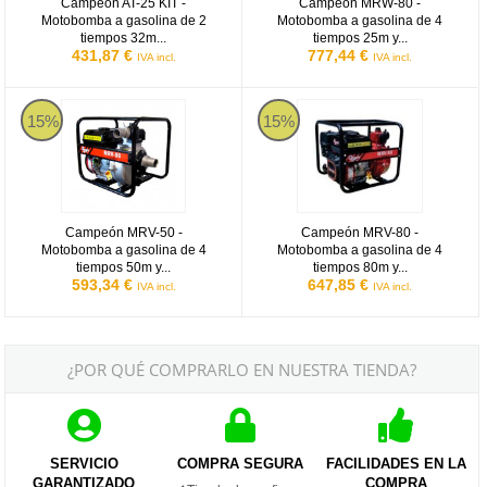
Campeón AT-25 KIT -
Campeón MRW-80 -
Motobomba a gasolina de 2
Motobomba a gasolina de 4
tiempos 32m...
tiempos 25m y...
431,87 €
777,44 €
IVA incl.
IVA incl.
Campeón MRV-50 - Motobomba a gasolina de 4 tiempos 50m y 300
Campeón MRV-80 - Motobomba a ga
15%
15%
Campeón MRV-50 -
Campeón MRV-80 -
Motobomba a gasolina de 4
Motobomba a gasolina de 4
tiempos 50m y...
tiempos 80m y...
593,34 €
647,85 €
IVA incl.
IVA incl.
¿POR QUÉ COMPRARLO EN NUESTRA TIENDA?
SERVICIO
COMPRA SEGURA
FACILIDADES EN LA
GARANTIZADO
COMPRA