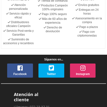
Tienda de confianza
Atención
Envíos gratuitos
Productos Campeón
personalizada
100% originales
Entregas en 24
Servicio rápido y
horas
Pago 100% seguro
eficaz
Asesoramiento en la
Más de 60 años de
Distribuidores
compra
experiencia
oficiales Campeón
Pago a plazos
Derecho de
Servicio Post-venta y
devolución
Pago con
Garantías
criptomonedas
Suministro de
accesorios y recambios
Síguenos en...
Facebook
Twitter
Instagram
Atención al
cliente
Llámanos: 972 23 37 31