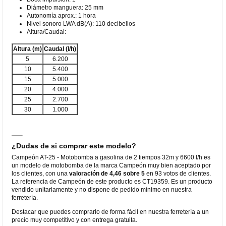
Diámetro manguera: 25 mm
Autonomía aprox.: 1 hora
Nivel sonoro LWA dB(A): 110 decibelios
Altura/Caudal:
Altura (m)
Caudal (l/h)
5
6.200
10
5.400
15
5.000
20
4.000
25
2.700
30
1.000
¿Dudas de si comprar este modelo?
Campeón AT-25 - Motobomba a gasolina de 2 tiempos 32m y 6600 l/h es
un modelo de motobomba de la marca Campeón muy bien aceptado por
los clientes, con una
valoración de 4,46 sobre 5
en 93 votos de clientes.
La referencia de Campeón de este producto es CT19359. Es un producto
vendido unitariamente y no dispone de pedido mínimo en nuestra
ferretería.
Destacar que puedes comprarlo de forma fácil en nuestra ferretería a un
precio muy competitivo y con entrega gratuita.