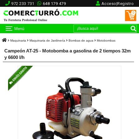
972 233 731
648 179 479
Acceso|Registro
0
Tu Ferretería Profesional Online
Menú
Maquinaria
Maquinaria de Jardinería
Bombas de agua
Motobombas
Campeón AT-25 - Motobomba a gasolina de 2 tiempos 32m
y 6600 l/h