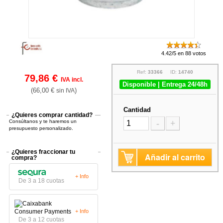
4.42/5 en 88 votos
Ref:
33366
ID:
14740
79,86 €
IVA incl.
Disponible | Entrega 24/48h
(66,00 €
)
sin IVA
Cantidad
¿Quieres comprar cantidad?
Consúltanos y te haremos un
-
+
presupuesto personalizado.
¿Quieres fraccionar tu
Añadir al carrito
compra?
+ Info
De 3 a 18 cuotas
+ Info
De 3 a 12 cuotas