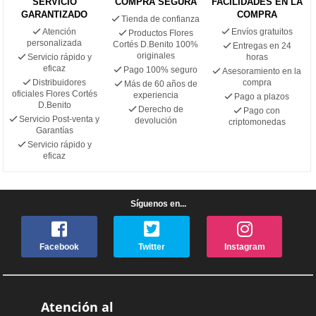
SERVICIO
COMPRA SEGURA
FACILIDADES EN LA
GARANTIZADO
COMPRA
Tienda de confianza
Atención
Envíos gratuitos
Productos Flores
personalizada
Cortés D.Benito 100%
Entregas en 24
originales
Servicio rápido y
horas
eficaz
Pago 100% seguro
Asesoramiento en la
Distribuidores
compra
Más de 60 años de
oficiales Flores Cortés
experiencia
Pago a plazos
D.Benito
Derecho de
Pago con
Servicio Post-venta y
devolución
criptomonedas
Garantías
Servicio rápido y
eficaz
Síguenos en...
Facebook
Twitter
Instagram
Atención al