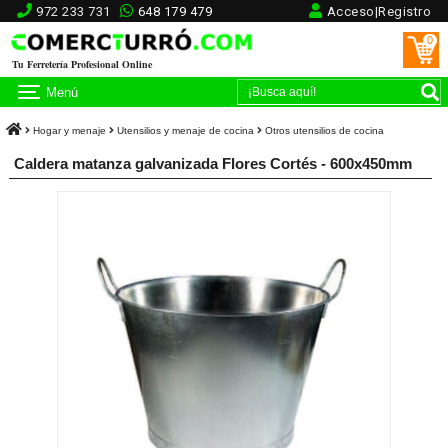
972 233 731
648 179 479
Acceso|Registro
0
Tu Ferretería Profesional Online
Menú
Hogar y menaje
Utensilios y menaje de cocina
Otros utensilios de cocina
Caldera matanza galvanizada Flores Cortés - 600x450mm