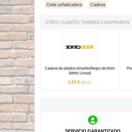
Cinta señalizadora
Cadena
OTROS CLIENTES TAMBIÉN COMPRARON:
Cadena de plástico Amarillo/Negro de 6mm (Met
Poste 
Cadena de plástico Amarillo/Negro de 6mm
Pos
(Metro Lineal)
1,62 €
IVA incl.
SERVICIO GARANTIZADO