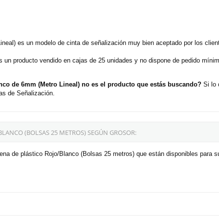
neal) es un modelo de cinta de señalización muy bien aceptado por los clie
s un producto vendido en cajas de 25 unidades y no dispone de pedido mínimo
nco de 6mm (Metro Lineal) no es el producto que estás buscando?
Si lo 
as de Señalización.
BLANCO (BOLSAS 25 METROS) SEGÚN GROSOR:
ena de plástico Rojo/Blanco (Bolsas 25 metros) que están disponibles para s