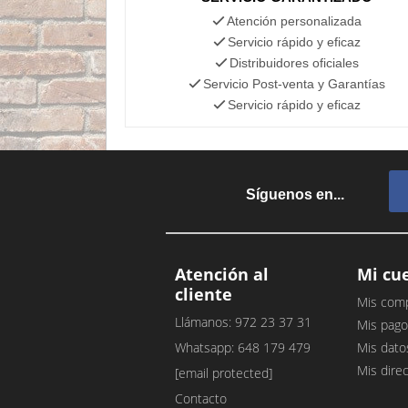
Atención personalizada
Servicio rápido y eficaz
Distribuidores oficiales
Servicio Post-venta y Garantías
Servicio rápido y eficaz
Síguenos en...
Atención al
Mi cu
cliente
Mis com
Llámanos: 972 23 37 31
Mis pago
Whatsapp: 648 179 479
Mis dato
Mis dire
[email protected]
Contacto