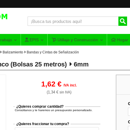
rabajo
EPIS
Utillaje y Construcción
Hogar
Balizamiento
Bandas y Cintas de Señalización
nco (Bolsas 25 metros)
6mm
1,62 €
IVA incl.
(1,34 €
)
sin IVA
¿Quieres comprar cantidad?
Consúltanos y te haremos un presupuesto personalizado.
¿Quieres fraccionar tu compra?