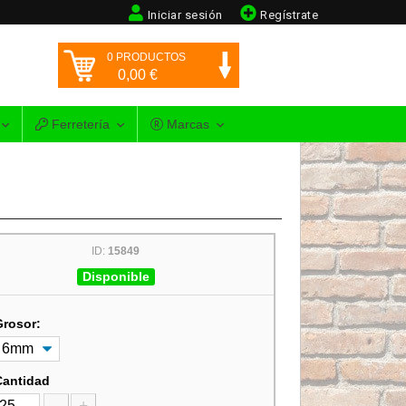
Iniciar sesión
Regístrate
0
PRODUCTOS
0,00
€
Ferretería
Marcas
ID:
15849
Disponible
Grosor:
Cantidad