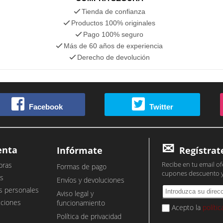
Tienda de confianza
Productos 100% originales
Pago 100% seguro
Más de 60 años de experiencia
Derecho de devolución
Facebook
Twitter
enta
Infórmate
Regístrat
Recibe en tu email of
pras
Formas de pago
cupones descuento 
s
Envíos y devoluciones
s personales
Aviso legal y
cciones
funcionamiento
Acepto la
políti
Política de privacidad