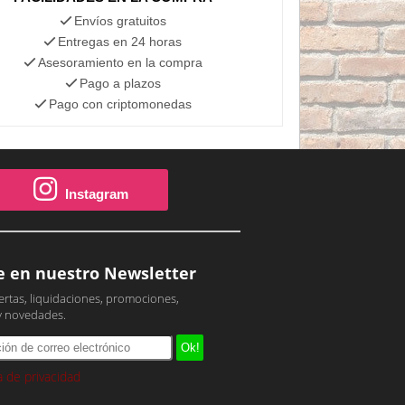
Envíos gratuitos
Entregas en 24 horas
Asesoramiento en la compra
Pago a plazos
Pago con criptomonedas
Instagram
e en nuestro Newsletter
ertas, liquidaciones, promociones,
y novedades.
ca de privacidad