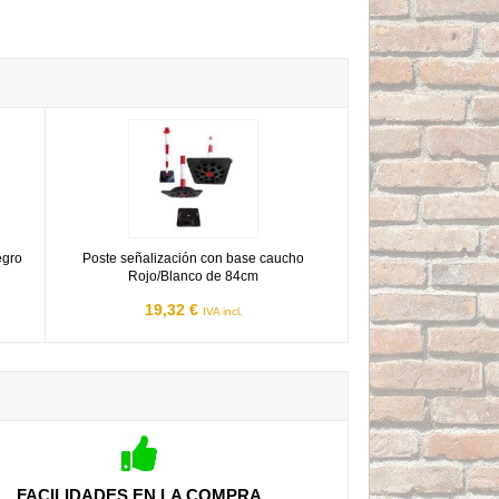
o Negro
Poste señalización con base caucho Rojo/Blanco de 84cm
egro
Poste señalización con base caucho
Rojo/Blanco de 84cm
19,32 €
IVA incl.
FACILIDADES EN LA COMPRA