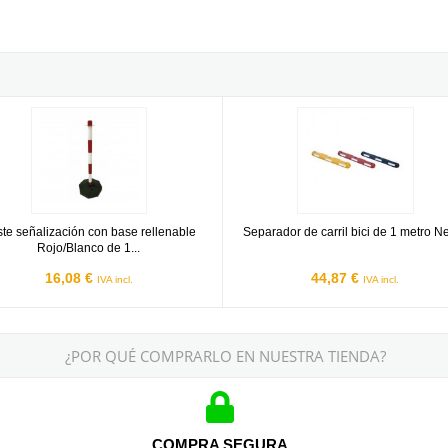
ro Lineal)
señalización con base rellenable Rojo/Blanco de 1 metro
Separador de carril bici de 1 metr
te señalización con base rellenable
Separador de carril bici de 1 metro N
Rojo/Blanco de 1...
16,08 €
44,87 €
IVA incl.
IVA incl.
¿POR QUÉ COMPRARLO EN NUESTRA TIENDA?
COMPRA SEGURA