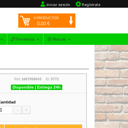
Iniciar sesión
Regístrate
0
PRODUCTOS
0,00
€
Ferretería
Marcas
Ref:
1607950043
ID:
5772
Disponible | Entrega 24h
Cantidad
-
+