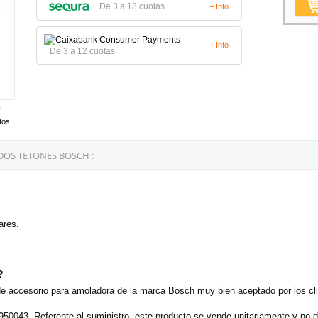
De 3 a 18 cuotas
+ Info
+ Info
De 3 a 12 cuotas
tos
DOS TETONES BOSCH :
ares.
?
de accesorio para amoladora de la marca Bosch muy bien aceptado por los cl
50043. Referente al suministro, este producto se vende unitariamente y no d