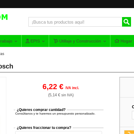
rabajo
EPIS
Utillaje y Construcción
Hogar
ras
Bosch
6,22 €
IVA incl.
(5,14 €
)
sin IVA
¿Quieres comprar cantidad?
Consúltanos y te haremos un presupuesto personalizado.
¿Quieres fraccionar tu compra?