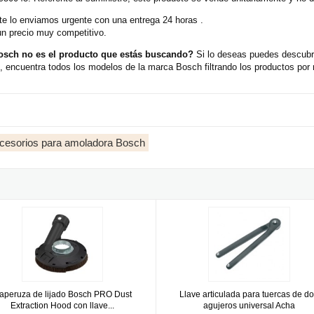
e lo enviamos urgente con una entrega 24 horas .
un precio muy competitivo.
Bosch no es el producto que estás buscando?
Si lo deseas puedes descubri
encuentra todos los modelos de la marca Bosch filtrando los productos por
cesorios para amoladora Bosch
za de lijado Bosch PRO Dust Extraction Hood con llave de 115/12
Llave articulada para tuercas de d
aperuza de lijado Bosch PRO Dust
Llave articulada para tuercas de d
Extraction Hood con llave...
agujeros universal Acha