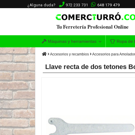
¿Alguna duda?
972 233 731
648 179 479
Tu Ferretería Profesional Online
Máquinas y herramientas
Ropa de t
Accesorios y recambios
Accesorios para Amolado
Llave recta de dos tetones 