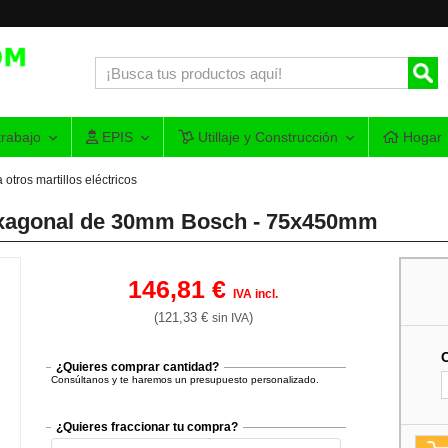
rabajo
EPIS
Utillaje y Construcción
Hogar
 otros martillos eléctricos
hexagonal de 30mm Bosch - 75x450mm
146,81 €
IVA incl.
(121,33 €
)
sin IVA
¿Quieres comprar cantidad?
Consúltanos y te haremos un presupuesto personalizado.
¿Quieres fraccionar tu compra?