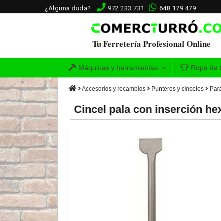
¿Alguna duda?
972 233 731
648 179 479
Tu Ferretería Profesional Online
Máquinas y herramientas
Ropa de t
Accesorios y recambios
Punteros y cinceles
Para
Cincel pala con inserción 