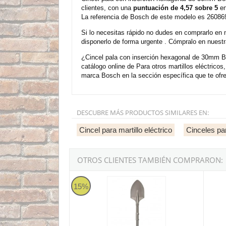
clientes, con una
puntuación de 4,57 sobre 5
en
La referencia de Bosch de este modelo es 260869
Si lo necesitas rápido no dudes en comprarlo en 
disponerlo de forma urgente . Cómpralo en nuestr
¿Cincel pala con inserción hexagonal de 30mm B
catálogo online de Para otros martillos eléctric
marca Bosch en la sección específica que te of
DESCUBRE MÁS PRODUCTOS SIMILARES EN:
Cincel para martillo eléctrico
Cinceles pa
OTROS CLIENTES TAMBIÉN COMPRARON:
Cincel de pala redondeada con inserción he
Cincel
15%