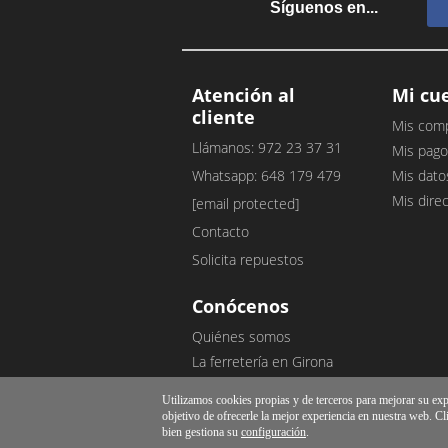
Síguenos en...
Atención al
Mi cu
cliente
Mis com
Llámanos: 972 23 37 31
Mis pago
Whatsapp: 648 179 479
Mis dato
Mis dire
[email protected]
Contacto
Solicita repuestos
Conócenos
Quiénes somos
La ferretería en Girona
Nuestro blog
Utilizamos cookies propias y de terceros para mejorar su exper
Opiniones de clientes
objetivo de ofrecerle la mejor experiencia en nuestra web. Cl
bien gestiona su
configuración
.