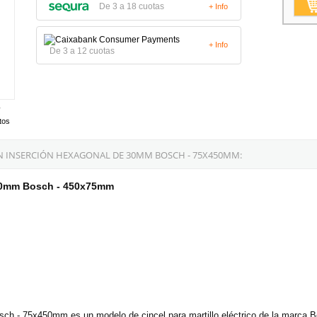
De 3 a 18 cuotas
+ Info
+ Info
De 3 a 12 cuotas
tos
N INSERCIÓN HEXAGONAL DE 30MM BOSCH - 75X450MM:
 30mm Bosch - 450x75mm
sch - 75x450mm es un modelo de cincel para martillo eléctrico de la marca 