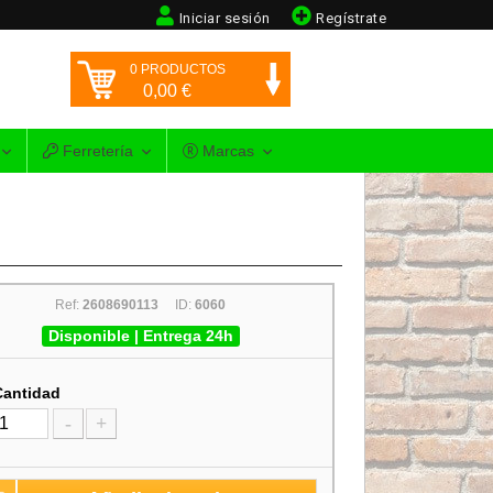
Iniciar sesión
Regístrate
0
PRODUCTOS
0,00
€
Ferretería
Marcas
Ref:
2608690113
ID:
6060
Disponible | Entrega 24h
Cantidad
-
+