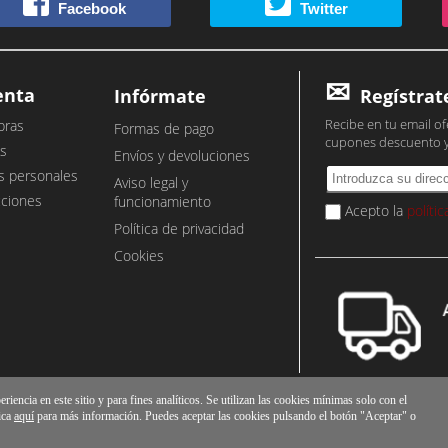
Facebook
Twitter
enta
Infórmate
Regístrat
Recibe en tu email of
pras
Formas de pago
cupones descuento 
s
Envíos y devoluciones
s personales
Aviso legal y
cciones
funcionamiento
Acepto la
políti
Política de privacidad
Cookies
iencia en este sitio y para fines analíticos. Se utilizan las cookies mínimas solo con el
ica
aquí
para más información. Puedes aceptar las cookies pulsando el botón "Aceptar" o