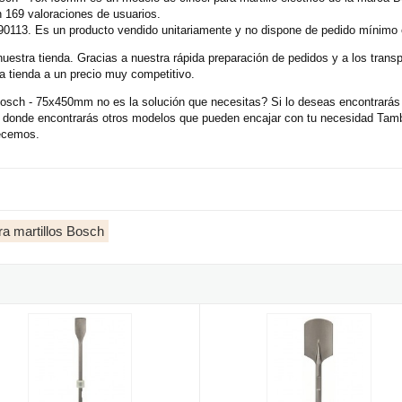
 169 valoraciones de usuarios.
0113. Es un producto vendido unitariamente y no dispone de pedido mínimo 
nuestra tienda. Gracias a nuestra rápida preparación de pedidos y a los tran
a tienda a un precio muy competitivo.
osch - 75x450mm no es la solución que necesitas? Si lo deseas encontrará
os, donde encontrarás otros modelos que pueden encajar con tu necesidad Tam
recemos.
ra martillos Bosch
xagonal de 30mm Bosch - 400x135mm
 pala de inserción hexagonal de 19mm Bosch - 60x450mm
Cincel pala con inserción hexag