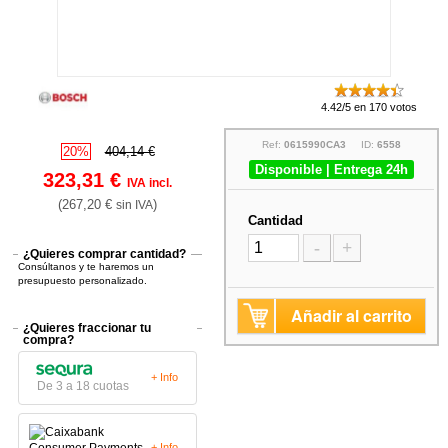
4.42/5 en 170 votos
Ref:
0615990CA3
ID:
6558
20%
404,14 €
Disponible | Entrega 24h
323,31 €
IVA incl.
(267,20 €
)
sin IVA
Cantidad
-
+
¿Quieres comprar cantidad?
Consúltanos y te haremos un
presupuesto personalizado.
Añadir al carrito
¿Quieres fraccionar tu
compra?
+ Info
De 3 a 18 cuotas
+ Info