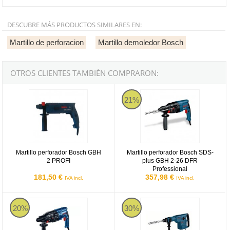
DESCUBRE MÁS PRODUCTOS SIMILARES EN:
Martillo de perforacion
Martillo demoledor Bosch
OTROS CLIENTES TAMBIÉN COMPRARON:
Martillo perforador Bosch GBH 2 PROFI
Martillo perforador Bosch SDS-pl
21%
Martillo perforador Bosch GBH
Martillo perforador Bosch SDS-
2 PROFI
plus GBH 2-26 DFR
Professional
181,50 €
357,98 €
IVA incl.
IVA incl.
Bosch GBH 240 Professional - Martillo perforador SDS plus de 79
Bosch GBH 11 DE Professional - M
20%
30%