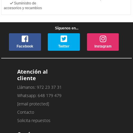
Suministro de
accesorios y recambios
Síguenos en...
Facebook
Twitter
Instagram
Atención al
cliente
Llámanos: 972 23 37 31
Whatsapp: 648 179 479
[email protected]
Contacto
Solicita repuestos