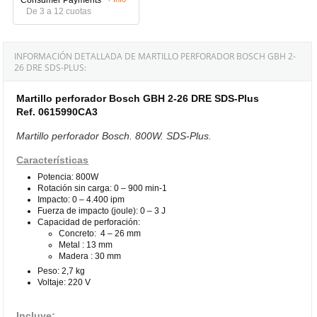
De 3 a 12 cuotas
INFORMACIÓN DETALLADA DE MARTILLO PERFORADOR BOSCH GBH 2-
26 DRE SDS-PLUS:
Martillo perforador Bosch GBH 2-26 DRE SDS-Plus
Ref. 0615990CA3
Martillo perforador Bosch. 800W. SDS-Plus.
Características
Potencia: 800W
Rotación sin carga: 0 – 900 min-1
Impacto: 0 – 4.400 ipm
Fuerza de impacto (joule): 0 – 3 J
Capacidad de perforación:
Concreto: 4 – 26 mm
Metal : 13 mm
Madera : 30 mm
Peso: 2,7 kg
Voltaje: 220 V
Incluye: