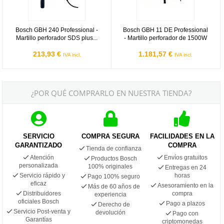
Bosch GBH 240 Professional -
Bosch GBH 11 DE Professional
Martillo perforador SDS plus...
- Martillo perforador de 1500W
213,93 €
1.181,57 €
IVA incl.
IVA incl.
¿POR QUÉ COMPRARLO EN NUESTRA TIENDA?
SERVICIO
COMPRA SEGURA
FACILIDADES EN LA
GARANTIZADO
COMPRA
Tienda de confianza
Atención
Envíos gratuitos
Productos Bosch
personalizada
100% originales
Entregas en 24
Servicio rápido y
horas
Pago 100% seguro
eficaz
Asesoramiento en la
Más de 60 años de
Distribuidores
compra
experiencia
oficiales Bosch
Pago a plazos
Derecho de
Servicio Post-venta y
devolución
Pago con
Garantías
criptomonedas