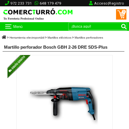
972 233 731
648 179 479
Acceso|Registro
0
Tu Ferretería Profesional Online
Menú
Herramienta electroportátil
Martillos eléctricos
Martillos perforadores
Martillo perforador Bosch GBH 2-26 DRE SDS-Plus