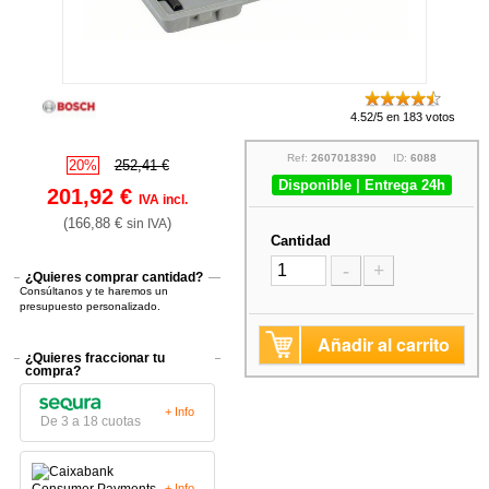
4.52/5 en 183 votos
Ref:
2607018390
ID:
6088
20%
252,41 €
Disponible | Entrega 24h
201,92 €
IVA incl.
(166,88 €
)
sin IVA
Cantidad
-
+
¿Quieres comprar cantidad?
Consúltanos y te haremos un
presupuesto personalizado.
Añadir al carrito
¿Quieres fraccionar tu
compra?
+ Info
De 3 a 18 cuotas
+ Info