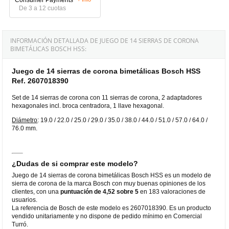
De 3 a 12 cuotas
INFORMACIÓN DETALLADA DE JUEGO DE 14 SIERRAS DE CORONA
BIMETÁLICAS BOSCH HSS:
Juego de 14 sierras de corona bimetálicas Bosch HSS
Ref. 2607018390
Set de 14 sierras de corona con 11 sierras de corona, 2 adaptadores
hexagonales incl. broca centradora, 1 llave hexagonal.
Diámetro
: 19.0 / 22.0 / 25.0 / 29.0 / 35.0 / 38.0 / 44.0 / 51.0 / 57.0 / 64.0 /
76.0 mm.
¿Dudas de si comprar este modelo?
Juego de 14 sierras de corona bimetálicas Bosch HSS es un modelo de
sierra de corona de la marca Bosch con muy buenas opiniones de los
clientes, con una
puntuación de 4,52 sobre 5
en 183 valoraciones de
usuarios.
La referencia de Bosch de este modelo es 2607018390. Es un producto
vendido unitariamente y no dispone de pedido mínimo en Comercial
Turró.