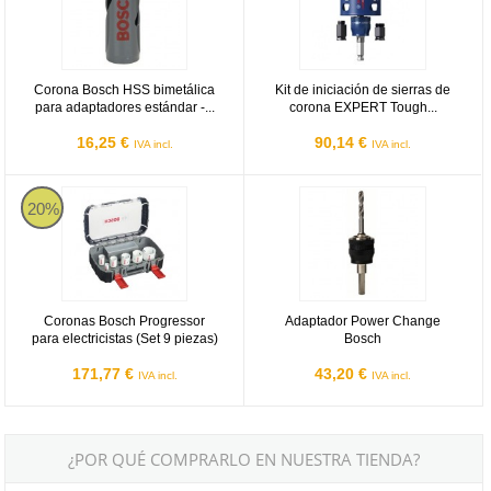
Corona Bosch HSS bimetálica
Kit de iniciación de sierras de
para adaptadores estándar -...
corona EXPERT Tough...
16,25 €
90,14 €
IVA incl.
IVA incl.
Coronas Bosch Progressor para electricistas (Set 9 piezas)
Adaptador Power Change Bosch
20%
Coronas Bosch Progressor
Adaptador Power Change
para electricistas (Set 9 piezas)
Bosch
171,77 €
43,20 €
IVA incl.
IVA incl.
¿POR QUÉ COMPRARLO EN NUESTRA TIENDA?