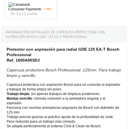
+ Info
De 3 a 12 cuotas
INFORMACIÓN DETALLADA DE CAPERUZA PROTECTORA CON
ASPIRACIÓN BOSCH GDE 125 EA-T PROFESSIONAL:
Protector con aspiración para radial GDE 125 EA-T Bosch
Professional
Ref. 1600A003DJ
Caperuza protectora Bosch Professional. 125mm. Para trabajo
limpio y sencillo.
Caperuza protectora con aspiración Bosch para un conectar el aspirador
y trabajar de forma limpia sin polvo.
Trabajo limpio
: sin apenas trabajos de limpieza posteriores.
Manejo sencillo
: cómoda conexión a la amoladora angular y al
aspirador.
Funciona con muchas amoladoras angulares de Bosch con diámetro de
125 mm.
Trabajo preciso gracias al práctico ajuste de la profundidad de corte.
Peso reducido para un trabajo más cómodo.
Se adapta perfectamente al sistema Click & Clean de Bosch.