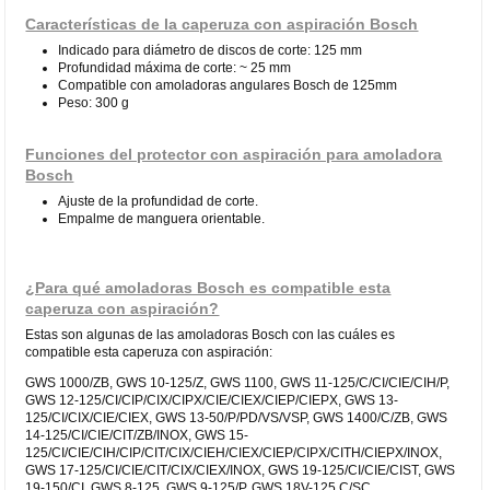
Características de la caperuza con aspiración Bosch
Indicado para diámetro de discos de corte: 125 mm
Profundidad máxima de corte: ~ 25 mm
Compatible con amoladoras angulares Bosch de 125mm
Peso: 300 g
Funciones del protector con aspiración para amoladora
Bosch
Ajuste de la profundidad de corte.
Empalme de manguera orientable.
¿Para qué amoladoras Bosch es compatible esta
caperuza con aspiración?
Estas son algunas de las amoladoras Bosch con las cuáles es
compatible esta caperuza con aspiración:
GWS 1000/ZB, GWS 10-125/Z, GWS 1100, GWS 11-125/C/CI/CIE/CIH/P,
GWS 12-125/CI/CIP/CIX/CIPX/CIE/CIEX/CIEP/CIEPX, GWS 13-
125/CI/CIX/CIE/CIEX, GWS 13-50/P/PD/VS/VSP, GWS 1400/C/ZB, GWS
14-125/CI/CIE/CIT/ZB/INOX, GWS 15-
125/CI/CIE/CIH/CIP/CIT/CIX/CIEH/CIEX/CIEP/CIPX/CITH/CIEPX/INOX,
GWS 17-125/CI/CIE/CIT/CIX/CIEX/INOX, GWS 19-125/CI/CIE/CIST, GWS
19-150/CI, GWS 8-125, GWS 9-125/P, GWS 18V-125 C/SC