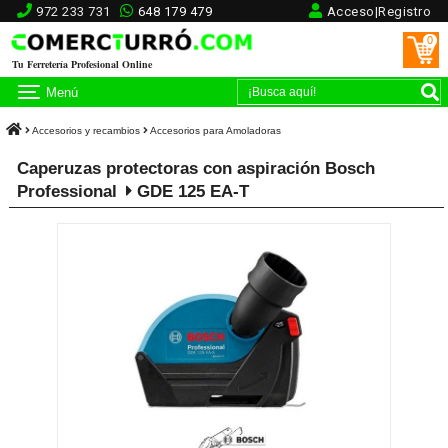
972 233 731
648 179 479
Acceso|Registro
0
Tu Ferretería Profesional Online
Menú
Accesorios y recambios
Accesorios para Amoladoras
Caperuzas protectoras con aspiración Bosch
Professional
GDE 125 EA-T