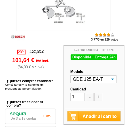
3.77/5 en 229 votos
Ref:
1600A003DJ
ID:
6270
20%
127,05 €
Disponible | Entrega 24h
101,64 €
IVA incl.
(84,00 €
)
sin IVA
Modelo:
¿Quieres comprar cantidad?
Consúltanos y te haremos un
presupuesto personalizado.
Cantidad
-
+
¿Quieres fraccionar tu
compra?
Añadir al carrito
+ Info
De 3 a 18 cuotas