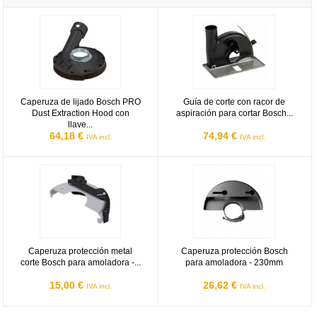
Caperuza de lijado Bosch PRO Dust Extraction Hood con llave de
Guía de corte con racor de aspir
Caperuza de lijado Bosch PRO
Guía de corte con racor de
Dust Extraction Hood con
aspiración para cortar Bosch...
llave...
64,18 €
74,94 €
IVA incl.
IVA incl.
Caperuza protección metal corte Bosch para amoladora - 125mm
Caperuza protección Bosch para
Caperuza protección metal
Caperuza protección Bosch
corte Bosch para amoladora -...
para amoladora - 230mm
15,00 €
26,62 €
IVA incl.
IVA incl.