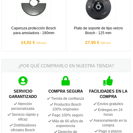
Caperuza protección Bosch
Plato de soporte de tipo velcro
para amoladora - 180mm
Bosch - 125 mm
14,52 €
27,95 €
IVA incl.
IVA incl.
¿POR QUÉ COMPRARLO EN NUESTRA TIENDA?
SERVICIO
COMPRA SEGURA
FACILIDADES EN LA
GARANTIZADO
COMPRA
Tienda de confianza
Atención
Envíos gratuitos
Productos Bosch
personalizada
100% originales
Entregas en 24
Servicio rápido y
horas
Pago 100% seguro
eficaz
Asesoramiento en la
Más de 60 años de
Distribuidores
compra
experiencia
oficiales Bosch
Pago a plazos
Derecho de