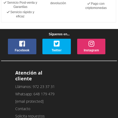
Servicio Post-venta y
devolución
Pago con
Garantías
criptomonedas
Servicio rápido y
eficaz
Síguenos en...
Facebook
Twitter
Instagram
Atención al
cliente
Llámanos: 972 23 37 31
Whatsapp: 648 179 479
[email protected]
Contacto
Solicita repuestos