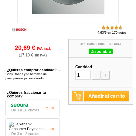
4.63/5 en 170 votos
Ref:
1608601006
ID:
5847
20,69 €
IVA incl.
Disponible
(17,10 €
)
sin IVA
Cantidad
¿Quieres comprar cantidad?
Consúltanos y te haremos un
-
+
presupuesto personalizado.
¿Quieres fraccionar tu
Añadir al carrito
compra?
+ Info
De 3 a 18 cuotas
+ Info
De 3 a 12 cuotas