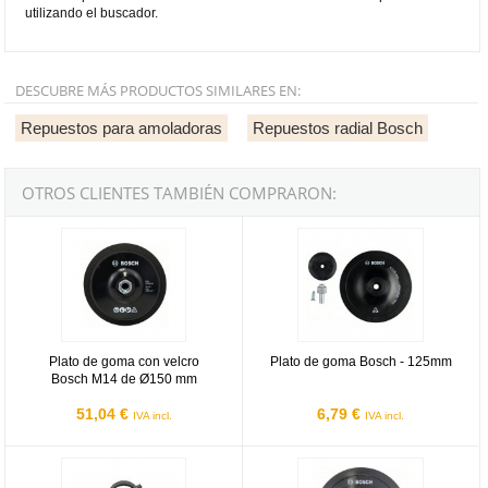
utilizando el buscador.
DESCUBRE MÁS PRODUCTOS SIMILARES EN:
Repuestos para amoladoras
Repuestos radial Bosch
OTROS CLIENTES TAMBIÉN COMPRARON:
Plato de goma con velcro Bosch M14 de Ø150 mm
Plato de goma Bosch - 125mm
Plato de goma con velcro
Plato de goma Bosch - 125mm
Bosch M14 de Ø150 mm
51,04 €
6,79 €
IVA incl.
IVA incl.
Caperuza protección Bosch para amoladora - 180mm
Plato de soporte de tipo velcro B