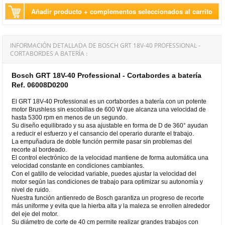
Añadir producto + complementos seleccionados al carrito
INFORMACIÓN DETALLADA DE BOSCH GRT 18V-40 PROFESSIONAL -
CORTABORDES A BATERÍA :
Bosch GRT 18V-40 Professional - Cortabordes a batería
Ref. 06008D0200
El GRT 18V-40 Professional es un cortabordes a batería con un potente
motor Brushless sin escobillas de 600 W que alcanza una velocidad de
hasta 5300 rpm en menos de un segundo.
Su diseño equilibrado y su asa ajustable en forma de D de 360° ayudan
a reducir el esfuerzo y el cansancio del operario durante el trabajo.
La empuñadura de doble función permite pasar sin problemas del
recorte al bordeado.
El control electrónico de la velocidad mantiene de forma automática una
velocidad constante en condiciones cambiantes.
Con el gatillo de velocidad variable, puedes ajustar la velocidad del
motor según las condiciones de trabajo para optimizar su autonomía y
nivel de ruido.
Nuestra función antienredo de Bosch garantiza un progreso de recorte
más uniforme y evita que la hierba alta y la maleza se enrollen alrededor
del eje del motor.
Su diámetro de corte de 40 cm permite realizar grandes trabajos con