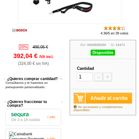
4.36/5 en 39 votos
Ref:
06008D0200
ID:
23471
20%
490,05 €
Disponible
392,04 €
IVA incl.
(324,00 €
)
sin IVA
Cantidad
-
+
¿Quieres comprar cantidad?
Consúltanos y te haremos un
presupuesto personalizado.
Añadir al carrito
¿Quieres fraccionar tu
compra?
Ver accesorios y complementos
disponibles
+ Info
De 3 a 18 cuotas
+ Info