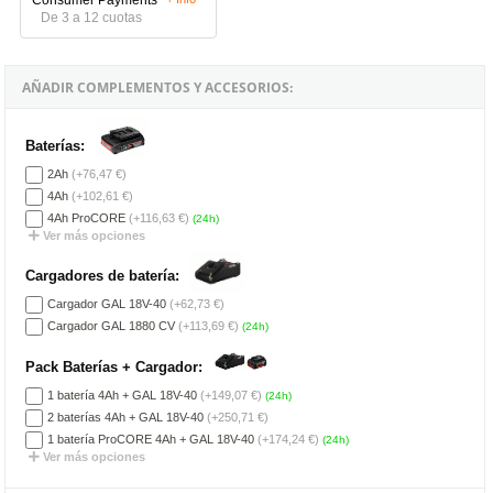
De 3 a 12 cuotas
AÑADIR COMPLEMENTOS Y ACCESORIOS:
Baterías:
2Ah
(+76,47 €)
4Ah
(+102,61 €)
4Ah ProCORE
(+116,63 €)
(24h)
Ver más opciones
Cargadores de batería:
Cargador GAL 18V-40
(+62,73 €)
Cargador GAL 1880 CV
(+113,69 €)
(24h)
Pack Baterías + Cargador:
1 batería 4Ah + GAL 18V-40
(+149,07 €)
(24h)
2 baterías 4Ah + GAL 18V-40
(+250,71 €)
1 batería ProCORE 4Ah + GAL 18V-40
(+174,24 €)
(24h)
Ver más opciones