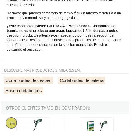
producto vendido unitariamente y no dispone de pedido mínimo en
nuestra ferretería.
Destacar que puedes comprarlo de forma fácil en nuestra ferretería a un
precio muy competitivo y con entrega gratuita.
¿Este modelo de Bosch GRT 18V-40 Professional - Cortabordes a
batería no es el producto que estás buscando?
Si lo deseas puedes
descubrir productos alternativos navegando por nuestra sección de
Cortabordes. Destacar que si buscas otros productos de la marca Bosch
también puedes encontrarlos en la sección general de Bosch o
utilizando el buscador.
DESCUBRE MÁS PRODUCTOS SIMILARES EN:
Corta bordes de césped
Cortabordes de batería
Bosch cortabordes
OTROS CLIENTES TAMBIÉN COMPRARON:
Cortabordes a batería Bosch EasyGrassCut 18-260 con 2 baterías
Cortabordes a batería Bosch Eas
5%