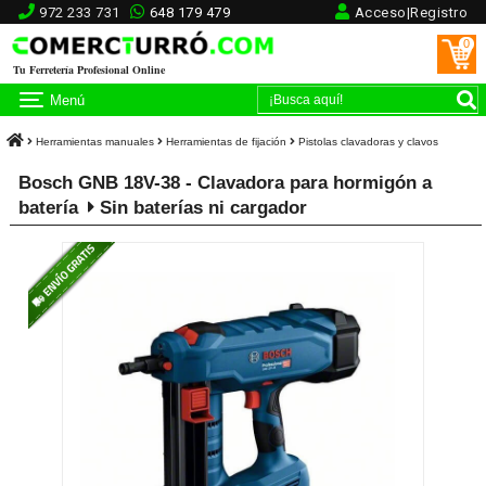
972 233 731
648 179 479
Acceso|Registro
0
Tu Ferretería Profesional Online
Menú
Herramientas manuales
Herramientas de fijación
Pistolas clavadoras y clavos
Bosch GNB 18V-38 - Clavadora para hormigón a
batería
Sin baterías ni cargador