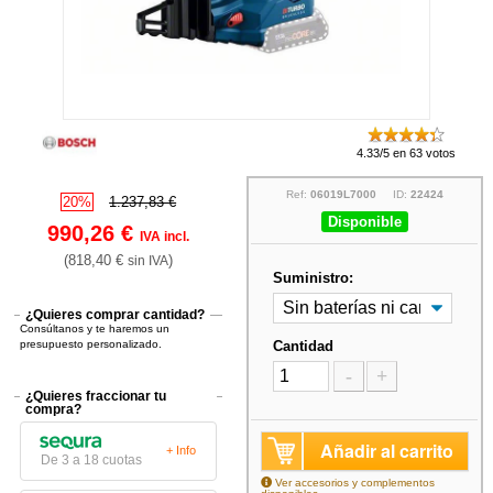
4.33/5 en 63 votos
Ref:
06019L7000
ID:
22424
20%
1.237,83 €
Disponible
990,26 €
IVA incl.
(818,40 €
)
sin IVA
Suministro:
¿Quieres comprar cantidad?
Consúltanos y te haremos un
presupuesto personalizado.
Cantidad
-
+
¿Quieres fraccionar tu
compra?
Añadir al carrito
+ Info
De 3 a 18 cuotas
Ver accesorios y complementos