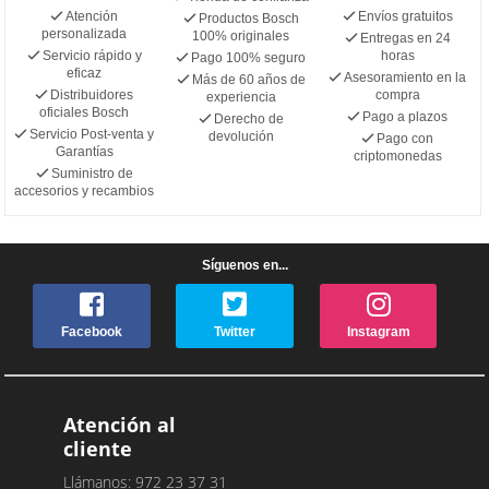
Atención
Envíos gratuitos
Productos Bosch
personalizada
100% originales
Entregas en 24
Servicio rápido y
horas
Pago 100% seguro
eficaz
Asesoramiento en la
Más de 60 años de
Distribuidores
compra
experiencia
oficiales Bosch
Pago a plazos
Derecho de
Servicio Post-venta y
devolución
Pago con
Garantías
criptomonedas
Suministro de
accesorios y recambios
Síguenos en...
Facebook
Twitter
Instagram
Atención al
cliente
Llámanos: 972 23 37 31