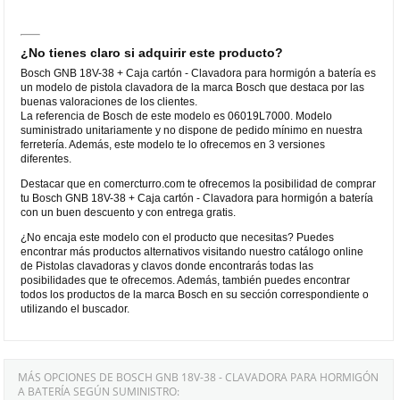
¿No tienes claro si adquirir este producto?
Bosch GNB 18V-38 + Caja cartón - Clavadora para hormigón a batería es
un modelo de pistola clavadora de la marca Bosch que destaca por las
buenas valoraciones de los clientes.
La referencia de Bosch de este modelo es 06019L7000. Modelo
suministrado unitariamente y no dispone de pedido mínimo en nuestra
ferretería. Además, este modelo te lo ofrecemos en 3 versiones
diferentes.
Destacar que en comercturro.com te ofrecemos la posibilidad de comprar
tu Bosch GNB 18V-38 + Caja cartón - Clavadora para hormigón a batería
con un buen descuento y con entrega gratis.
¿No encaja este modelo con el producto que necesitas? Puedes
encontrar más productos alternativos visitando nuestro catálogo online
de Pistolas clavadoras y clavos donde encontrarás todas las
posibilidades que te ofrecemos. Además, también puedes encontrar
todos los productos de la marca Bosch en su sección correspondiente o
utilizando el buscador.
MÁS OPCIONES DE BOSCH GNB 18V-38 - CLAVADORA PARA HORMIGÓN
A BATERÍA SEGÚN SUMINISTRO: