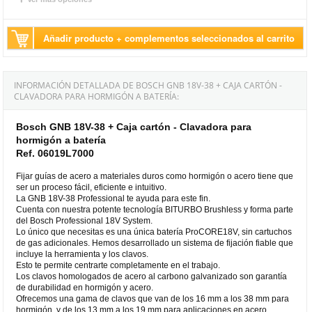
Añadir producto + complementos seleccionados al carrito
INFORMACIÓN DETALLADA DE BOSCH GNB 18V-38 + CAJA CARTÓN -
CLAVADORA PARA HORMIGÓN A BATERÍA:
Bosch GNB 18V-38 + Caja cartón - Clavadora para
hormigón a batería
Ref. 06019L7000
Fijar guías de acero a materiales duros como hormigón o acero tiene que
ser un proceso fácil, eficiente e intuitivo.
La GNB 18V-38 Professional te ayuda para este fin.
Cuenta con nuestra potente tecnología BITURBO Brushless y forma parte
del Bosch Professional 18V System.
Lo único que necesitas es una única batería ProCORE18V, sin cartuchos
de gas adicionales. Hemos desarrollado un sistema de fijación fiable que
incluye la herramienta y los clavos.
Esto te permite centrarte completamente en el trabajo.
Los clavos homologados de acero al carbono galvanizado son garantía
de durabilidad en hormigón y acero.
Ofrecemos una gama de clavos que van de los 16 mm a los 38 mm para
hormigón, y de los 13 mm a los 19 mm para aplicaciones en acero.