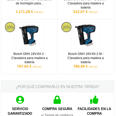
de hormigón para...
Clavadora para madera a
batería
1.171,28 €
512,07 €
IVA incl.
IVA incl.
Bosch GNH 18V-64-2 - Clavadora para madera a batería
Bosch GNH 18V-64-2 M - Clavador
20%
20%
Bosch GNH 18V-64-2 -
Bosch GNH 18V-64-2 M -
Clavadora para madera a
Clavadora para madera a
batería
batería
767,62 €
786,98 €
IVA incl.
IVA incl.
¿POR QUÉ COMPRARLO EN NUESTRA TIENDA?
SERVICIO
COMPRA SEGURA
FACILIDADES EN LA
GARANTIZADO
COMPRA
Tienda de confianza