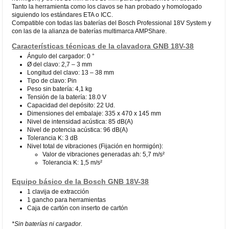
Tanto la herramienta como los clavos se han probado y homologado
siguiendo los estándares ETA o ICC.
Compatible con todas las baterías del Bosch Professional 18V System y
con las de la alianza de baterías multimarca AMPShare.
Características técnicas de la clavadora GNB 18V-38
Ángulo del cargador: 0 °
Ø del clavo: 2,7 – 3 mm
Longitud del clavo: 13 – 38 mm
Tipo de clavo: Pin
Peso sin batería: 4,1 kg
Tensión de la batería: 18.0 V
Capacidad del depósito: 22 Ud.
Dimensiones del embalaje: 335 x 470 x 145 mm
Nivel de intensidad acústica: 85 dB(A)
Nivel de potencia acústica: 96 dB(A)
Tolerancia K: 3 dB
Nivel total de vibraciones (Fijación en hormigón):
Valor de vibraciones generadas ah: 5,7 m/s²
Tolerancia K: 1,5 m/s²
Equipo básico de la Bosch GNB 18V-38
1 clavija de extracción
1 gancho para herramientas
Caja de cartón con inserto de cartón
*Sin baterías ni cargador.