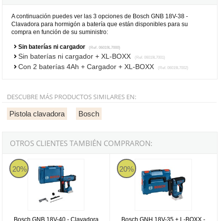
A continuación puedes ver las 3 opciones de Bosch GNB 18V-38 -
Clavadora para hormigón a batería que están disponibles para su
compra en función de su suministro:
Sin baterías ni cargador
(Ref. 06019L7000)
Sin baterías ni cargador + XL-BOXX
(Ref. 06019L7001)
Con 2 baterías 4Ah + Cargador + XL-BOXX
(Ref. 06019L7002)
DESCUBRE MÁS PRODUCTOS SIMILARES EN:
Pistola clavadora
Bosch
OTROS CLIENTES TAMBIÉN COMPRARON:
Bosch GNB 18V-40 - Clavadora de hormigón para electricistas a ba
Bosch GNH 18V-35 + L-BOXX - Cl
20%
20%
Bosch GNB 18V-40 - Clavadora
Bosch GNH 18V-35 + L-BOXX -