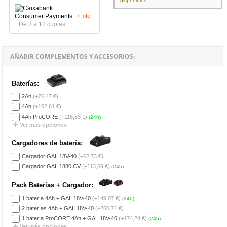
disponibles
+ Info
De 3 a 12 cuotas
AÑADIR COMPLEMENTOS Y ACCESORIOS:
Baterías:
2Ah
(+76,47 €)
4Ah
(+102,61 €)
4Ah ProCORE
(+116,63 €)
(24h)
Ver más opciones
Cargadores de batería:
Cargador GAL 18V-40
(+62,73 €)
Cargador GAL 1880 CV
(+113,69 €)
(24h)
Pack Baterías + Cargador:
1 batería 4Ah + GAL 18V-40
(+149,07 €)
(24h)
2 baterías 4Ah + GAL 18V-40
(+250,71 €)
1 batería ProCORE 4Ah + GAL 18V-40
(+174,24 €)
(24h)
Ver más opciones