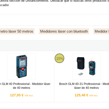
nuestra sección de Distanciómetros. Destacar que si buscas otros productos
scador.
metro láser 50 metros
Medidores láser con bluetooth
Medidor 
 GLM 40
Bosch GLM 40-31
15%
 GLM 40 Professional - Medidor láser
Bosch GLM 40-31 Professional - Med
de 40 metros
láser de 40 metros
127,05 €
125,48 €
IVA incl.
IVA incl.