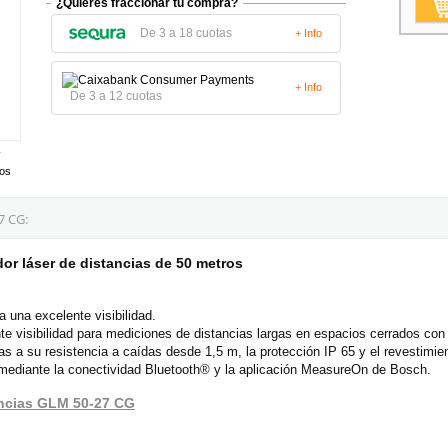
¿Quieres fraccionar tu compra?
De 3 a 18 cuotas
+ Info
+ Info
De 3 a 12 cuotas
tos
 CG:
r láser de distancias de 50 metros
a una excelente visibilidad.
te visibilidad para mediciones de distancias largas en espacios cerrados con
as a su resistencia a caídas desde 1,5 m, la protección IP 65 y el revestimie
mediante la conectividad Bluetooth® y la aplicación MeasureOn de Bosch.
tancias GLM 50-27 CG