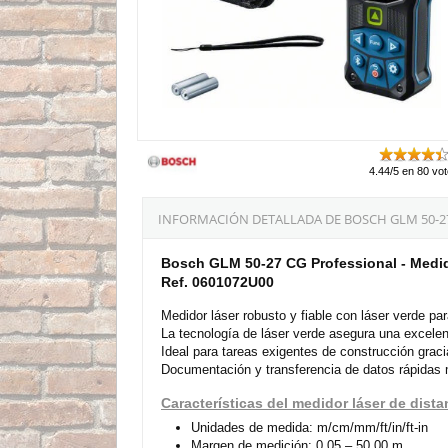
4.44/5 en 80 vo
INFORMACIÓN DETALLADA DE BOSCH GLM 50-27
Bosch GLM 50-27 CG Professional - Medido
Ref. 0601072U00
Medidor láser robusto y fiable con láser verde par
La tecnología de láser verde asegura una excelen
Ideal para tareas exigentes de construcción graci
Documentación y transferencia de datos rápidas 
Características del medidor láser de dis
Unidades de medida: m/cm/mm/ft/in/ft-in
Margen de medición: 0,05 – 50,00 m