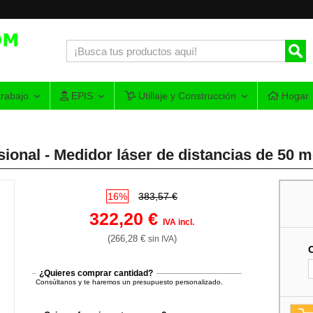
rabajo
EPIS
Utillaje y Construcción
Hogar
onal - Medidor láser de distancias de 50 m
16%
383,57 €
322,20 €
IVA incl.
(266,28 €
)
sin IVA
¿Quieres comprar cantidad?
Consúltanos y te haremos un presupuesto personalizado.