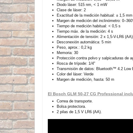
Diodo láser: 515 nm, < 1 mW
Clase de láser: 2
Exactitud de la medición habitual: ± 1,5 mm
Margen de medición del inclinómetro: 0–360°
Tiempo de medición habitual: < 0,5 s
Tiempo máx. de la medición: 4 s
Alimentación de tensión: 2 x 1,5-V-LR6 (AA)
Desconexión automática: 5 min
Peso, aprox.: 0,2 kg
Memoria: 30
Protección contra polvo y salpicaduras de a
Rosca de trípode: 1/4"
Transmisión de datos: Bluetooth™ 4.2 Low
Color del láser: Verde
Margen de medición, hasta: 50 m
El Bosch GLM 50-27 CG Professional incl
Correa de transporte.
Bolsa protectora.
2 pilas de 1,5 V LR6 (AA).