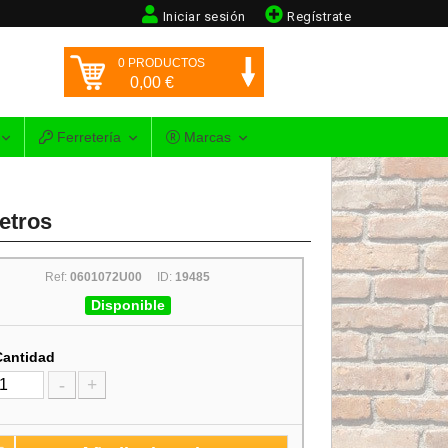
Iniciar sesión
Regístrate
0
PRODUCTOS
0,00
€
Ferretería
Marcas
etros
Ref:
0601072U00
ID:
19485
Disponible
Cantidad
-
+