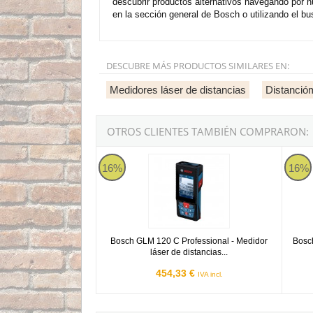
descubrir productos alternativos navegando por 
en la sección general de Bosch o utilizando el bu
DESCUBRE MÁS PRODUCTOS SIMILARES EN:
Medidores láser de distancias
Distanció
OTROS CLIENTES TAMBIÉN COMPRARON:
Bosch GLM 120 C
Bosch
16%
16%
Bosch GLM 120 C Professional - Medidor
Bosch
láser de distancias...
454,33 €
IVA incl.