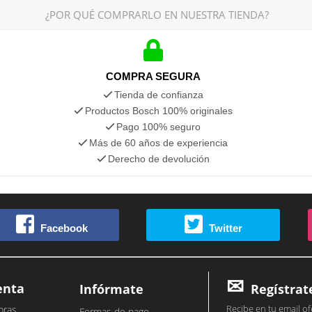
¿POR QUÉ COMPRARLO EN NUESTRA TIENDA?
COMPRA SEGURA
Tienda de confianza
Productos Bosch 100% originales
Pago 100% seguro
Más de 60 años de experiencia
Derecho de devolución
Facebook
Twitter
enta
Infórmate
Regístrat
Recibe en tu email of
pras
Formas de pago