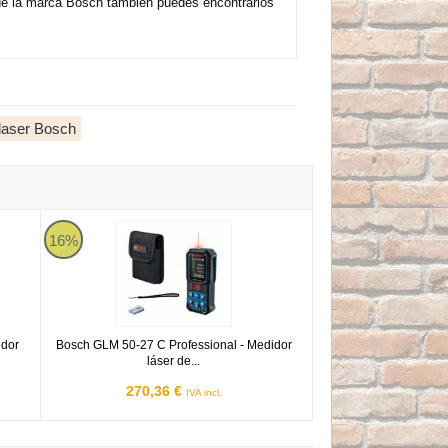
 de la marca Bosch también puedes encontrarlos
laser Bosch
Bosch GLM 50-27 C
16%
idor
Bosch GLM 50-27 C Professional - Medidor
láser de...
270,36 €
IVA incl.