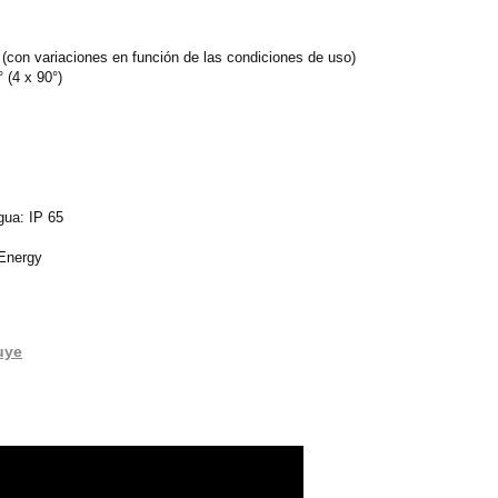
 (con variaciones en función de las condiciones de uso)
 (4 x 90°)
gua: IP 65
 Energy
uye