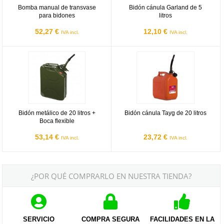
Bomba manual de transvase
Bidón cánula Garland de 5
para bidones
litros
52,27 €
12,10 €
IVA incl.
IVA incl.
Bidón metálico de 20 litros + Boca flexible
Bidón cánula Tayg de 20 litros
Bidón metálico de 20 litros +
Bidón cánula Tayg de 20 litros
Boca flexible
53,14 €
23,72 €
IVA incl.
IVA incl.
¿POR QUÉ COMPRARLO EN NUESTRA TIENDA?
SERVICIO
COMPRA SEGURA
FACILIDADES EN LA