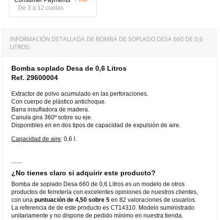
De 3 a 12 cuotas
INFORMACIÓN DETALLADA DE BOMBA DE SOPLADO DESA 660 DE 0,6
LITROS:
Bomba soplado Desa de 0,6 Litros
Ref. 29600004
Extractor de polvo acumulado en las perforaciones.
Con cuerpo de plástico antichoque.
Barra insufladora de madera.
Canula gira 360º sobre su eje.
Disponibles en en dos tipos de capacidad de expulsión de aire.
Capacidad de aire
: 0,6 l.
¿No tienes claro si adquirir este producto?
Bomba de soplado Desa 660 de 0,6 Litros es un modelo de otros
productos de ferretería con excelentes opiniones de nuestros clientes,
con una
puntuación de 4,50 sobre 5
en 82 valoraciones de usuarios.
La referencia de de este producto es CT14310. Modelo suministrado
unitariamente y no dispone de pedido mínimo en nuestra tienda.