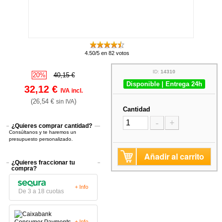
4.50/5 en 82 votos
ID:
14310
20%
40,15 €
Disponible | Entrega 24h
32,12 €
IVA incl.
(26,54 €
)
sin IVA
Cantidad
-
+
¿Quieres comprar cantidad?
Consúltanos y te haremos un
presupuesto personalizado.
Añadir al carrito
¿Quieres fraccionar tu
compra?
+ Info
De 3 a 18 cuotas
+ Info