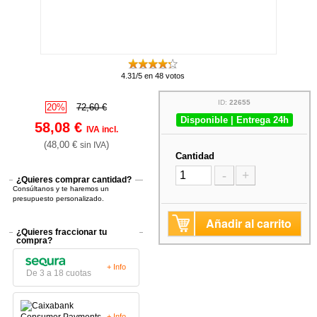
4.31/5 en 48 votos
ID:
22655
20%
72,60 €
Disponible | Entrega 24h
58,08 €
IVA incl.
(48,00 €
)
sin IVA
Cantidad
-
+
¿Quieres comprar cantidad?
Consúltanos y te haremos un
presupuesto personalizado.
Añadir al carrito
¿Quieres fraccionar tu
compra?
+ Info
De 3 a 18 cuotas
+ Info