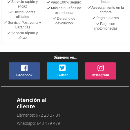
Servicio rápido y
horas
Pago 100% seguro
eficaz
Asesoramiento en la
Más de 60 años de
Distribuidores
compra
experiencia
oficiales
Pago a plazos
Derecho de
Servicio Post-venta y
devolución
Pago con
Garantías
criptomonedas
Servicio rápido y
eficaz
Síguenos en...
Facebook
Twitter
Instagram
Atención al
cliente
Llámanos: 972 23 37 31
Whatsapp: 648 179 479