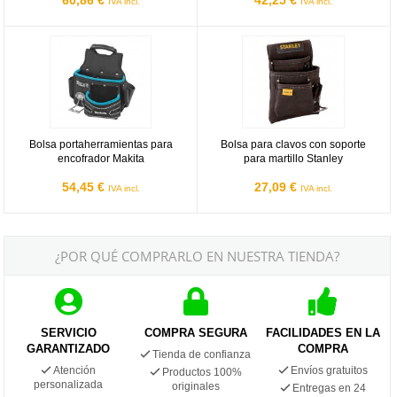
IVA incl.
IVA incl.
Bolsa portaherramientas para encofrador Makita
Bolsa para clavos con soporte para
Bolsa portaherramientas para
Bolsa para clavos con soporte
encofrador Makita
para martillo Stanley
54,45 €
27,09 €
IVA incl.
IVA incl.
¿POR QUÉ COMPRARLO EN NUESTRA TIENDA?
SERVICIO
COMPRA SEGURA
FACILIDADES EN LA
GARANTIZADO
COMPRA
Tienda de confianza
Atención
Envíos gratuitos
Productos 100%
personalizada
originales
Entregas en 24