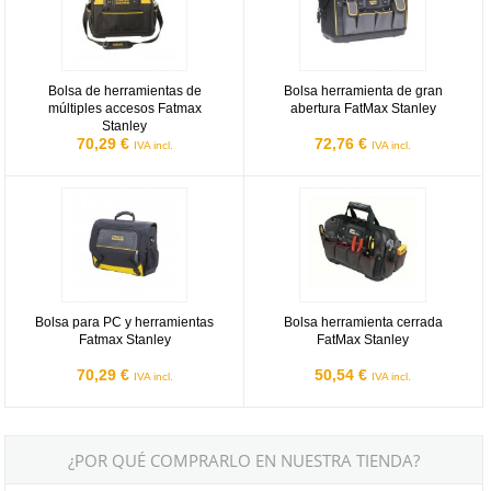
Bolsa de herramientas de
Bolsa herramienta de gran
múltiples accesos Fatmax
abertura FatMax Stanley
Stanley
70,29 €
72,76 €
IVA incl.
IVA incl.
Bolsa para PC y herramientas Fatmax Stanley
Bolsa herramienta cerrada FatMax
Bolsa para PC y herramientas
Bolsa herramienta cerrada
Fatmax Stanley
FatMax Stanley
70,29 €
50,54 €
IVA incl.
IVA incl.
¿POR QUÉ COMPRARLO EN NUESTRA TIENDA?