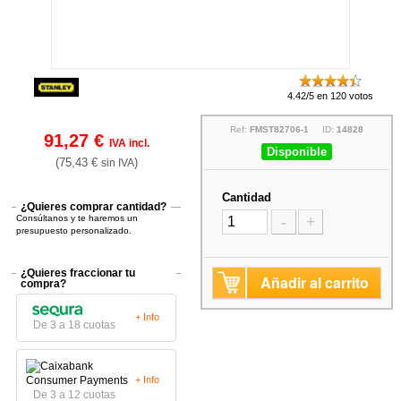
4.42/5 en 120 votos
Ref:
FMST82706-1
ID:
14828
91,27 €
IVA incl.
Disponible
(75,43 €
)
sin IVA
Cantidad
¿Quieres comprar cantidad?
Consúltanos y te haremos un
-
+
presupuesto personalizado.
¿Quieres fraccionar tu
Añadir al carrito
compra?
+ Info
De 3 a 18 cuotas
+ Info
De 3 a 12 cuotas