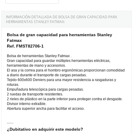
INFORMACIÓN DETALLADA DE BOLSA DE GRAN CAPACIDAD PARA
HERRAMIENTAS STANLEY FATMAX:
Bolsa de gran capacidad para herramientas Stanley
Fatmax
Ref. FMST82706-1
Bolsa de herramientas Stanley Fatmax .
Gran capacidad para guardar múltiples herramientas eléctricas,
herramientas de mano y accesorios.
El asa y la correa para el hombro ergonómicas proporcionan comodidad
a diario durante el transporte de cargas pesadas.
Tejido 600x600 Deniers para una mayor resistencia a rasgaduras y
roturas.
Empuñadura telescópica para cargas pesadas.
2 ruedas de transporte resistentes.
2 rieles de plástico en la parte inferior para proteger contra el desgaste.
Divisor interno extraíble.
Abertura superior ancha para facilitar el acceso.
¿Dubitativo en adquirir este modelo?