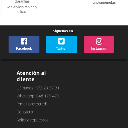
Garantías
criptomonedas
Servicio rápido y
eficaz
Síguenos en...
Facebook
Twitter
Instagram
Atención al
cliente
Llámanos: 972 23 37 31
Whatsapp: 648 179 479
[email protected]
Contacto
Solicita repuestos