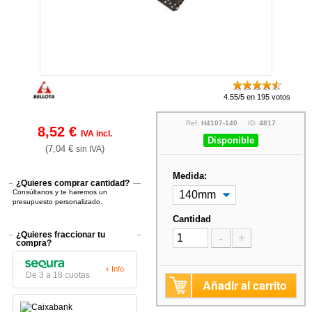
4.55/5 en 195 votos
Ref:
H4107-140
ID:
4817
8,52 €
IVA incl.
Disponible
(7,04 €
)
sin IVA
Medida:
¿Quieres comprar cantidad?
Consúltanos y te haremos un
presupuesto personalizado.
Cantidad
¿Quieres fraccionar tu
-
+
compra?
+ Info
De 3 a 18 cuotas
Añadir al carrito