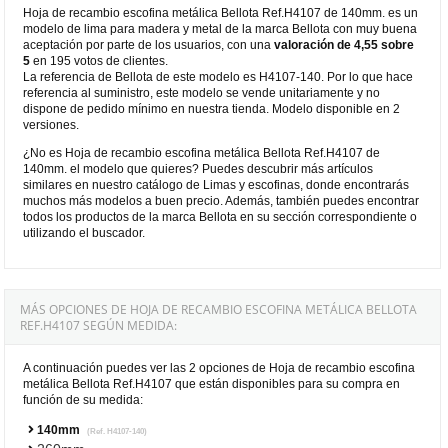
Hoja de recambio escofina metálica Bellota Ref.H4107 de 140mm. es un
modelo de lima para madera y metal de la marca Bellota con muy buena
aceptación por parte de los usuarios, con una
valoración de 4,55 sobre
5
en 195 votos de clientes.
La referencia de Bellota de este modelo es H4107-140. Por lo que hace
referencia al suministro, este modelo se vende unitariamente y no
dispone de pedido mínimo en nuestra tienda. Modelo disponible en 2
versiones.
¿No es Hoja de recambio escofina metálica Bellota Ref.H4107 de
140mm. el modelo que quieres? Puedes descubrir más artículos
similares en nuestro catálogo de Limas y escofinas, donde encontrarás
muchos más modelos a buen precio. Además, también puedes encontrar
todos los productos de la marca Bellota en su sección correspondiente o
utilizando el buscador.
MÁS OPCIONES DE HOJA DE RECAMBIO ESCOFINA METÁLICA BELLOTA
REF.H4107 SEGÚN MEDIDA:
A continuación puedes ver las 2 opciones de Hoja de recambio escofina
metálica Bellota Ref.H4107 que están disponibles para su compra en
función de su medida:
140mm
(Ref. H4107-140)