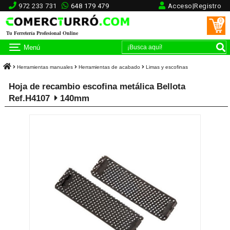
972 233 731
648 179 479
Acceso|Registro
0
Tu Ferretería Profesional Online
Menú
Herramientas manuales
Herramientas de acabado
Limas y escofinas
Hoja de recambio escofina metálica Bellota
Ref.H4107
140mm