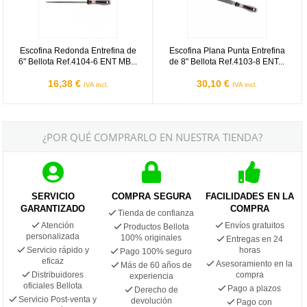
Escofina Redonda Entrefina de
Escofina Plana Punta Entrefina
6" Bellota Ref.4104-6 ENT MB...
de 8" Bellota Ref.4103-8 ENT...
16,38 €
30,10 €
IVA incl.
IVA incl.
¿POR QUÉ COMPRARLO EN NUESTRA TIENDA?
SERVICIO
COMPRA SEGURA
FACILIDADES EN LA
GARANTIZADO
COMPRA
Tienda de confianza
Atención
Envíos gratuitos
Productos Bellota
personalizada
100% originales
Entregas en 24
Servicio rápido y
horas
Pago 100% seguro
eficaz
Asesoramiento en la
Más de 60 años de
Distribuidores
compra
experiencia
oficiales Bellota
Pago a plazos
Derecho de
Servicio Post-venta y
devolución
Pago con