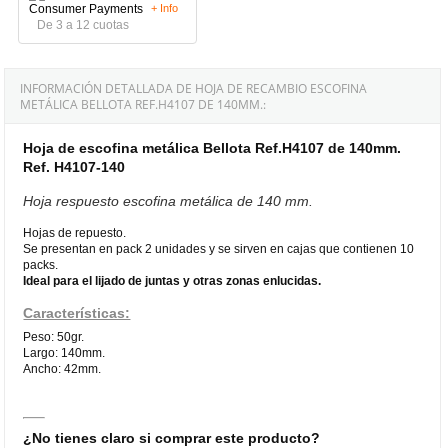
+ Info
De 3 a 12 cuotas
INFORMACIÓN DETALLADA DE HOJA DE RECAMBIO ESCOFINA
METÁLICA BELLOTA REF.H4107 DE 140MM.:
Hoja de escofina metálica Bellota Ref.H4107 de 140mm.
Ref. H4107-140
Hoja respuesto escofina metálica de 140 mm.
Hojas de repuesto.
Se presentan en pack 2 unidades y se sirven en cajas que contienen 10
packs.
Ideal para el lijado de juntas y otras zonas enlucidas.
Características:
Peso: 50gr.
Largo: 140mm.
Ancho: 42mm.
¿No tienes claro si comprar este producto?