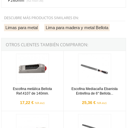
260mm
(Ref. H4107-260)
DESCUBRE MÁS PRODUCTOS SIMILARES EN:
Limas para metal
Lima para madera y metal Bellota
OTROS CLIENTES TAMBIÉN COMPRARON:
Escofina metálica Bellota Ref.4107 de 140mm.
Escofina Mediacaña Ebanista Entr
Escofina metálica Bellota
Escofina Mediacaña Ebanista
Ref.4107 de 140mm.
Entrefina de 6" Bellota...
17,22 €
25,36 €
IVA incl.
IVA incl.
Escofina Redonda Entrefina de 6" Bellota Ref.4104-6 ENT MB con 
Escofina Plana Punta Entrefina d