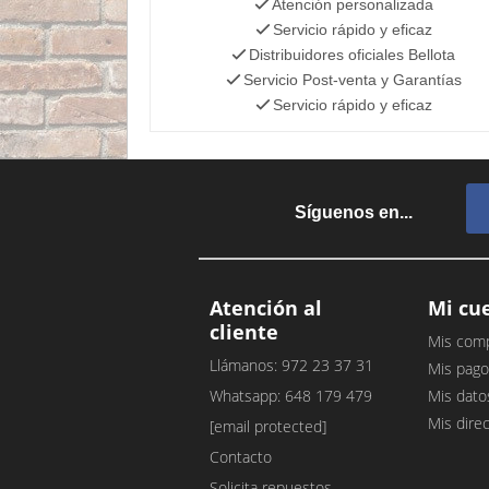
Atención personalizada
Servicio rápido y eficaz
Distribuidores oficiales Bellota
Servicio Post-venta y Garantías
Servicio rápido y eficaz
Síguenos en...
Atención al
Mi cu
cliente
Mis com
Llámanos: 972 23 37 31
Mis pago
Whatsapp: 648 179 479
Mis dato
Mis dire
[email protected]
Contacto
Solicita repuestos