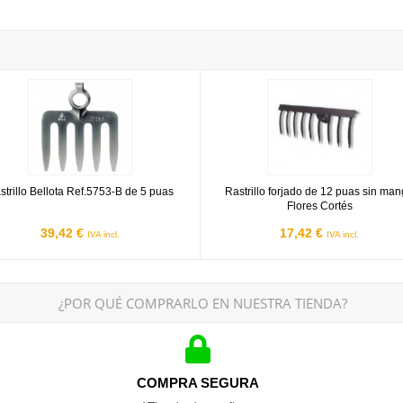
llo Bellota Ref.5753-B de 5 puas
Rastrillo forjado de 12 puas sin m
strillo Bellota Ref.5753-B de 5 puas
Rastrillo forjado de 12 puas sin ma
Flores Cortés
39,42 €
17,42 €
IVA incl.
IVA incl.
¿POR QUÉ COMPRARLO EN NUESTRA TIENDA?
COMPRA SEGURA