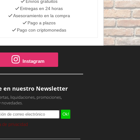
Envíos gratuitos
Entregas en 24 horas
Asesoramiento en la compra
Pago a plazos
Pago con criptomonedas
Instagram
e en nuestro Newsletter
ertas, liquidaciones, promociones,
y novedades.
ca de privacidad