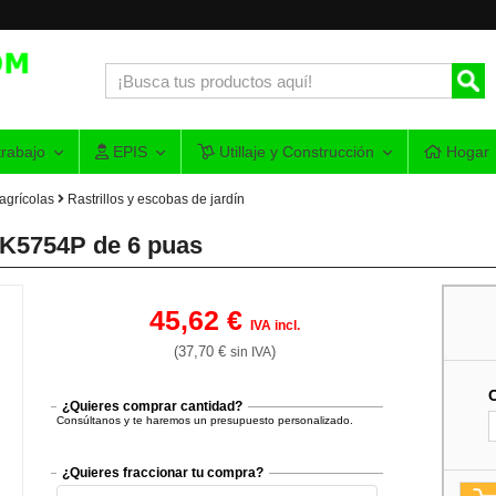
rabajo
EPIS
Utillaje y Construcción
Hogar
agrícolas
Rastrillos y escobas de jardín
PRK5754P de 6 puas
45,62 €
IVA incl.
(37,70 €
)
sin IVA
¿Quieres comprar cantidad?
Consúltanos y te haremos un presupuesto personalizado.
¿Quieres fraccionar tu compra?