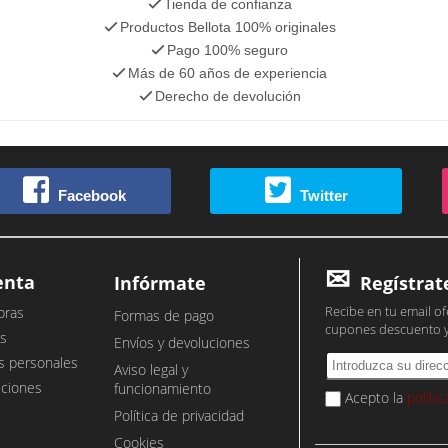
Tienda de confianza
Productos Bellota 100% originales
Pago 100% seguro
Más de 60 años de experiencia
Derecho de devolución
Facebook
Twitter
enta
Infórmate
Regístrat
Recibe en tu email of
pras
Formas de pago
cupones descuento 
s
Envíos y devoluciones
s personales
Aviso legal y
cciones
funcionamiento
Acepto la
políti
Política de privacidad
Cookies