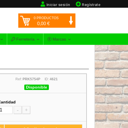
Iniciar sesión
Regístrate
0
PRODUCTOS
0,00
€
Ferretería
Marcas
Ref:
PRK5754P
ID:
4621
Disponible
Cantidad
-
+