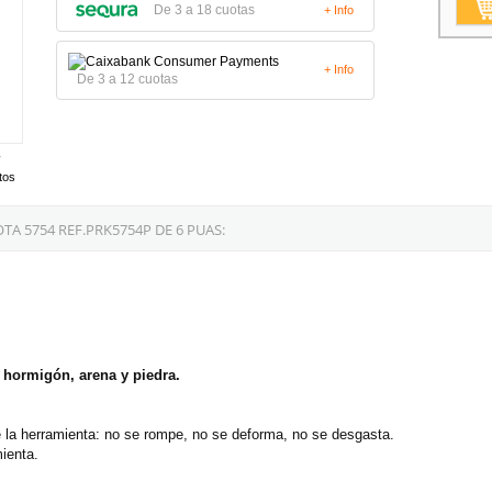
De 3 a 18 cuotas
+ Info
+ Info
De 3 a 12 cuotas
tos
A 5754 REF.PRK5754P DE 6 PUAS:
 hormigón, arena y piedra.
de la herramienta: no se rompe, no se deforma, no se desgasta.
mienta.