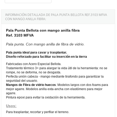
INFORMACIÓN DETALLADA DE PALA PUNTA BELLOTA REF.3103 MFVA
CON MANGO ANILLA FIBRA:
Pala Punta Bellota con mango anilla fibra
Ref. 3103 MFVA
Pala punta. Con mango anilla de fibra de vidrio.
Pala punta ideal para cavar y trasplantar.
Diseño reforzado para facilitar su inserción en
la tierra
Fabricadas con Acero Especial Bellota.
Tratamiento térmico 3+ para alargar la vida útil de la herramienta: no se
rompe, no se deforma, no se desgasta.
Perfecta unión cabeza - mango mediante tirafondo para garantizar la
seguridad del usuario.
Mangos de Fibra de vidrio huecos
. Modelos largos con dos foams para
mejor agarre. Modelos anilla exta-ancha con elastómero para mejor
agarre.
Pintura epoxi para evitar la oxidación de la herramienta.
Usos:
Para trasplantar, recortar y perfilar el terreno.