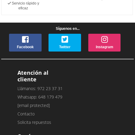
Servicio rápido y
eficaz
Síguenos en...
Facebook
Twitter
Instagram
Atención al
cliente
Llámanos: 972 23 37 31
Whatsapp: 648 179 479
[email protected]
Contacto
Solicita repuestos