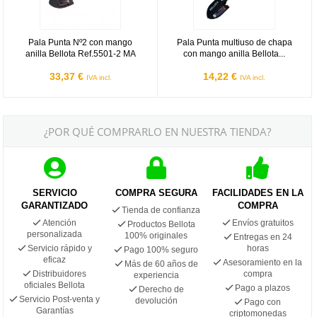
Pala Punta Nº2 con mango
Pala Punta multiuso de chapa
anilla Bellota Ref.5501-2 MA
con mango anilla Bellota...
33,37 €
14,22 €
IVA incl.
IVA incl.
¿POR QUÉ COMPRARLO EN NUESTRA TIENDA?
SERVICIO
COMPRA SEGURA
FACILIDADES EN LA
GARANTIZADO
COMPRA
Tienda de confianza
Atención
Envíos gratuitos
Productos Bellota
personalizada
100% originales
Entregas en 24
Servicio rápido y
horas
Pago 100% seguro
eficaz
Asesoramiento en la
Más de 60 años de
Distribuidores
compra
experiencia
oficiales Bellota
Pago a plazos
Derecho de
Servicio Post-venta y
devolución
Pago con
Garantías
criptomonedas