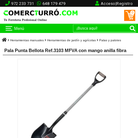
972 233 731
648 179 479
Acceso|Registro
0
Tu Ferretería Profesional Online
Menú
Herramientas manuales
Herramientas de jardín y agrícolas
Palas y palotes
Pala Punta Bellota Ref.3103 MFVA con mango anilla fibra