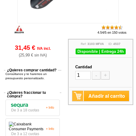
4.54/5 en 150 votos
Ref:
3103 MFVA
ID:
4537
31,45 €
IVA incl.
Disponible | Entrega 24h
(25,99 €
)
sin IVA
Cantidad
¿Quieres comprar cantidad?
Consúltanos y te haremos un
-
+
presupuesto personalizado.
¿Quieres fraccionar tu
Añadir al carrito
compra?
+ Info
De 3 a 18 cuotas
+ Info
De 3 a 12 cuotas