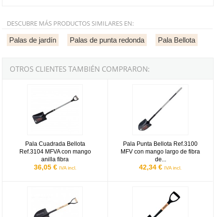
DESCUBRE MÁS PRODUCTOS SIMILARES EN:
Palas de jardín
Palas de punta redonda
Pala Bellota
OTROS CLIENTES TAMBIÉN COMPRARON:
Pala Cuadrada Bellota Ref.3104 MFVA con mango anilla fibra
Pala Punta Bellota Ref.3100 MFV c
Pala Cuadrada Bellota
Pala Punta Bellota Ref.3100
Ref.3104 MFVA con mango
MFV con mango largo de fibra
anilla fibra
de...
36,05 €
42,34 €
IVA incl.
IVA incl.
Pala Punta Nº2 con mango anilla Bellota Ref.5501-2 MA
Pala Punta multiuso de chapa con 