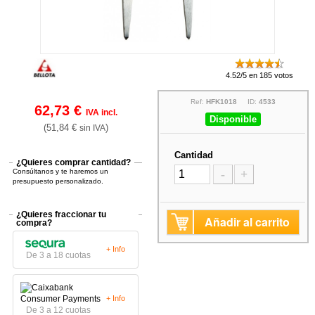
4.52/5 en 185 votos
Ref:
HFK1018
ID:
4533
62,73 €
IVA incl.
Disponible
(51,84 €
)
sin IVA
Cantidad
¿Quieres comprar cantidad?
Consúltanos y te haremos un
-
+
presupuesto personalizado.
¿Quieres fraccionar tu
Añadir al carrito
compra?
+ Info
De 3 a 18 cuotas
+ Info
De 3 a 12 cuotas