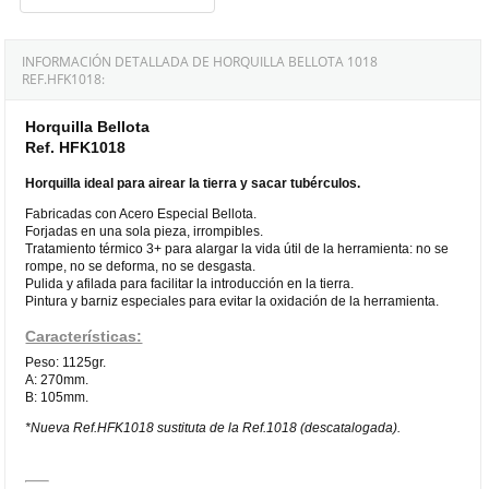
INFORMACIÓN DETALLADA DE HORQUILLA BELLOTA 1018
REF.HFK1018:
Horquilla Bellota
Ref. HFK1018
Horquilla ideal para airear la tierra y sacar tubérculos.
Fabricadas con Acero Especial Bellota.
Forjadas en una sola pieza, irrompibles.
Tratamiento térmico 3+ para alargar la vida útil de la herramienta: no se
rompe, no se deforma, no se desgasta.
Pulida y afilada para facilitar la introducción en la tierra.
Pintura y barniz especiales para evitar la oxidación de la herramienta.
Características:
Peso: 1125gr.
A: 270mm.
B: 105mm.
*Nueva Ref.HFK1018 sustituta de la Ref.1018 (descatalogada).