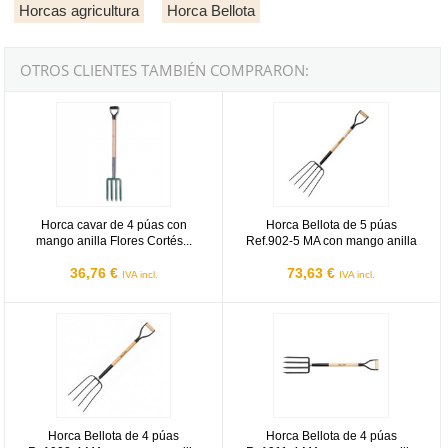
Horcas agricultura
Horca Bellota
OTROS CLIENTES TAMBIÉN COMPRARON:
Horca cavar de 4 púas con mango anilla Flores Cortés D.Benito
Horca Bellota de 5 púas Ref.902-
Horca cavar de 4 púas con
Horca Bellota de 5 púas
mango anilla Flores Cortés...
Ref.902-5 MA con mango anilla
36,76 €
73,63 €
IVA incl.
IVA incl.
Horca Bellota de 4 púas Ref.902-4 MA con mango anilla
Horca Bellota de 4 púas Ref.911-
Horca Bellota de 4 púas
Horca Bellota de 4 púas