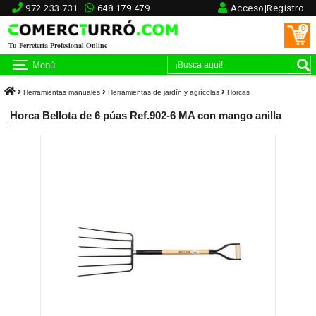
972 233 731
648 179 479
Acceso|Registro
0
Tu Ferretería Profesional Online
Menú
Herramientas manuales
Herramientas de jardín y agrícolas
Horcas
Horca Bellota de 6 púas Ref.902-6 MA con mango anilla