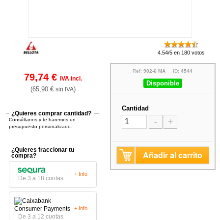
4.54/5 en 180 votos
Ref:
902-6 MA
ID:
4544
79,74 €
IVA incl.
Disponible
(65,90 €
)
sin IVA
Cantidad
¿Quieres comprar cantidad?
Consúltanos y te haremos un
-
+
presupuesto personalizado.
¿Quieres fraccionar tu
Añadir al carrito
compra?
+ Info
De 3 a 18 cuotas
+ Info
De 3 a 12 cuotas