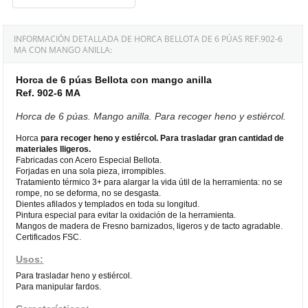
INFORMACIÓN DETALLADA DE HORCA BELLOTA DE 6 PÚAS REF.902-6
MA CON MANGO ANILLA:
Horca de 6 púas Bellota con mango anilla
Ref. 902-6 MA
Horca de 6 púas. Mango anilla. Para recoger heno y estiércol.
Horca
para recoger heno y estiércol. Para trasladar gran cantidad de
materiales lligeros.
Fabricadas con Acero Especial Bellota.
Forjadas en una sola pieza, irrompibles.
Tratamiento térmico 3+ para alargar la vida útil de la herramienta: no se
rompe, no se deforma, no se desgasta.
Dientes afilados y templados en toda su longitud.
Pintura especial para evitar la oxidación de la herramienta.
Mangos de madera de Fresno barnizados, ligeros y de tacto agradable.
Certificados FSC.
Usos:
Para trasladar heno y estiércol.
Para manipular fardos.