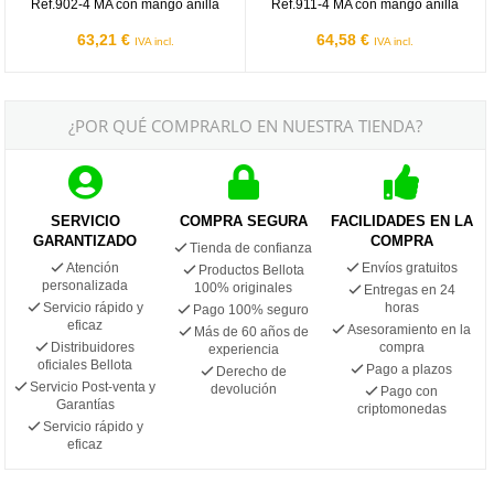
Ref.902-4 MA con mango anilla
Ref.911-4 MA con mango anilla
63,21 €
64,58 €
IVA incl.
IVA incl.
¿POR QUÉ COMPRARLO EN NUESTRA TIENDA?
SERVICIO
COMPRA SEGURA
FACILIDADES EN LA
GARANTIZADO
COMPRA
Tienda de confianza
Atención
Envíos gratuitos
Productos Bellota
personalizada
100% originales
Entregas en 24
Servicio rápido y
horas
Pago 100% seguro
eficaz
Asesoramiento en la
Más de 60 años de
Distribuidores
compra
experiencia
oficiales Bellota
Pago a plazos
Derecho de
Servicio Post-venta y
devolución
Pago con
Garantías
criptomonedas
Servicio rápido y
eficaz