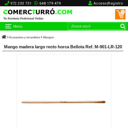
972 233 731
648 179 479
Acceso|Registro
0
Tu Ferretería Profesional Online
Menú
Accesorios y recambios
Mangos
Mango madera largo recto horca Bellota Ref. M-901-LR-120