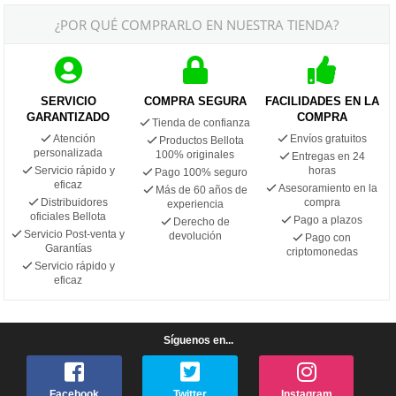
¿POR QUÉ COMPRARLO EN NUESTRA TIENDA?
SERVICIO
COMPRA SEGURA
FACILIDADES EN LA
GARANTIZADO
COMPRA
Tienda de confianza
Atención
Envíos gratuitos
Productos Bellota
personalizada
100% originales
Entregas en 24
Servicio rápido y
horas
Pago 100% seguro
eficaz
Asesoramiento en la
Más de 60 años de
Distribuidores
compra
experiencia
oficiales Bellota
Pago a plazos
Derecho de
Servicio Post-venta y
devolución
Pago con
Garantías
criptomonedas
Servicio rápido y
eficaz
Síguenos en...
Facebook
Twitter
Instagram