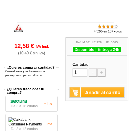
4.32/5 en 157 votos
Ref:
M 901 LR 120
ID:
5009
12,58 €
IVA incl.
Disponible | Entrega 24h
(10,40 €
)
sin IVA
Cantidad
¿Quieres comprar cantidad?
Consúltanos y te haremos un
-
+
presupuesto personalizado.
¿Quieres fraccionar tu
Añadir al carrito
compra?
+ Info
De 3 a 18 cuotas
+ Info
De 3 a 12 cuotas