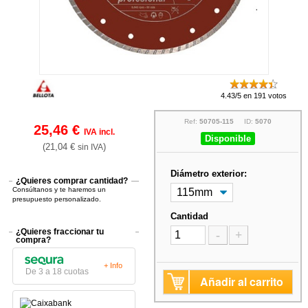
4.43/5 en 191 votos
Ref:
50705-115
ID:
5070
25,46 €
IVA incl.
Disponible
(21,04 €
)
sin IVA
Diámetro exterior:
¿Quieres comprar cantidad?
Consúltanos y te haremos un
presupuesto personalizado.
Cantidad
¿Quieres fraccionar tu
-
+
compra?
+ Info
De 3 a 18 cuotas
Añadir al carrito