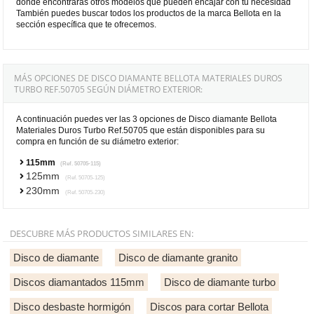
donde encontrarás otros modelos que pueden encajar con tu necesidad
También puedes buscar todos los productos de la marca Bellota en la
sección específica que te ofrecemos.
MÁS OPCIONES DE DISCO DIAMANTE BELLOTA MATERIALES DUROS
TURBO REF.50705 SEGÚN DIÁMETRO EXTERIOR:
A continuación puedes ver las 3 opciones de Disco diamante Bellota
Materiales Duros Turbo Ref.50705 que están disponibles para su
compra en función de su diámetro exterior:
115mm
(Ref. 50705-115)
125mm
(Ref. 50705-125)
230mm
(Ref. 50705-230)
DESCUBRE MÁS PRODUCTOS SIMILARES EN:
Disco de diamante
Disco de diamante granito
Discos diamantados 115mm
Disco de diamante turbo
Disco desbaste hormigón
Discos para cortar Bellota