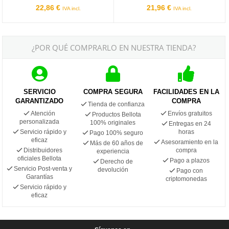
22,86 €
21,96 €
IVA incl.
IVA incl.
¿POR QUÉ COMPRARLO EN NUESTRA TIENDA?
SERVICIO
COMPRA SEGURA
FACILIDADES EN LA
GARANTIZADO
COMPRA
Tienda de confianza
Atención
Envíos gratuitos
Productos Bellota
personalizada
100% originales
Entregas en 24
Servicio rápido y
horas
Pago 100% seguro
eficaz
Asesoramiento en la
Más de 60 años de
Distribuidores
compra
experiencia
oficiales Bellota
Pago a plazos
Derecho de
Servicio Post-venta y
devolución
Pago con
Garantías
criptomonedas
Servicio rápido y
eficaz