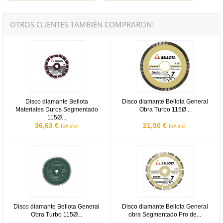
OTROS CLIENTES TAMBIÉN COMPRARON:
Disco diamante Bellota Materiales Duros Segmentado 115Ø Ref.50
Disco diamante Bellota General O
Disco diamante Bellota
Disco diamante Bellota General
Materiales Duros Segmentado
Obra Turbo 115Ø...
115Ø...
36,63 €
21,50 €
IVA incl.
IVA incl.
Disco diamante Bellota General Obra Turbo 115Ø Ref.50703-115
Disco diamante Bellota General 
Disco diamante Bellota General
Disco diamante Bellota General
Obra Turbo 115Ø...
obra Segmentado Pro de...