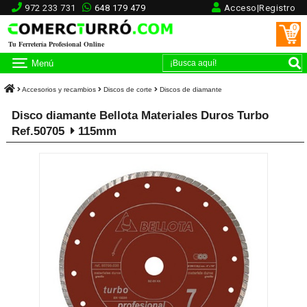
972 233 731
648 179 479
Acceso|Registro
0
Tu Ferretería Profesional Online
Menú
Accesorios y recambios
Discos de corte
Discos de diamante
Disco diamante Bellota Materiales Duros Turbo
Ref.50705
115mm