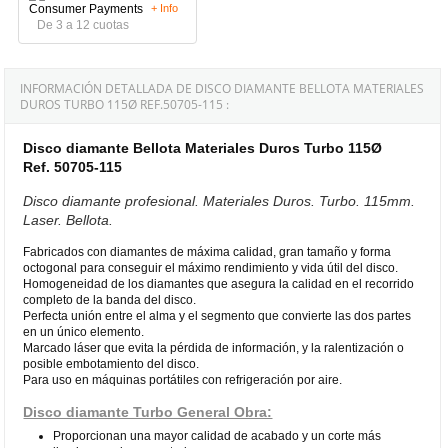
+ Info
De 3 a 12 cuotas
INFORMACIÓN DETALLADA DE DISCO DIAMANTE BELLOTA MATERIALES
DUROS TURBO 115Ø REF.50705-115 :
Disco diamante Bellota Materiales Duros Turbo 115Ø
Ref. 50705-115
Disco diamante profesional. Materiales Duros. Turbo. 115mm.
Laser. Bellota.
Fabricados con diamantes de máxima calidad, gran tamaño y forma
octogonal para conseguir el máximo rendimiento y vida útil del disco.
Homogeneidad de los diamantes que asegura la calidad en el recorrido
completo de la banda del disco.
Perfecta unión entre el alma y el segmento que convierte las dos partes
en un único elemento.
Marcado láser que evita la pérdida de información, y la ralentización o
posible embotamiento del disco.
Para uso en máquinas portátiles con refrigeración por aire.
Disco diamante Turbo General Obra:
Proporcionan una mayor calidad de acabado y un corte más