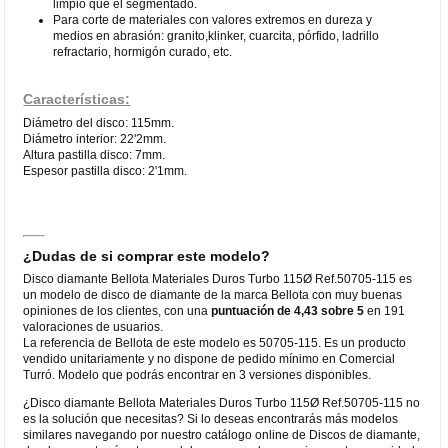
limpio que el segmentado.
Para corte de materiales con valores extremos en dureza y
medios en abrasión: granito,klinker, cuarcita, pórfido, ladrillo
refractario, hormigón curado, etc.
Características:
Diámetro del disco: 115mm.
Diámetro interior: 22'2mm.
Altura pastilla disco: 7mm.
Espesor pastilla disco: 2'1mm.
¿Dudas de si comprar este modelo?
Disco diamante Bellota Materiales Duros Turbo 115Ø Ref.50705-115 es
un modelo de disco de diamante de la marca Bellota con muy buenas
opiniones de los clientes, con una
puntuación de 4,43 sobre 5
en 191
valoraciones de usuarios.
La referencia de Bellota de este modelo es 50705-115. Es un producto
vendido unitariamente y no dispone de pedido mínimo en Comercial
Turró. Modelo que podrás encontrar en 3 versiones disponibles.
¿Disco diamante Bellota Materiales Duros Turbo 115Ø Ref.50705-115 no
es la solución que necesitas? Si lo deseas encontrarás más modelos
similares navegando por nuestro catálogo online de Discos de diamante,