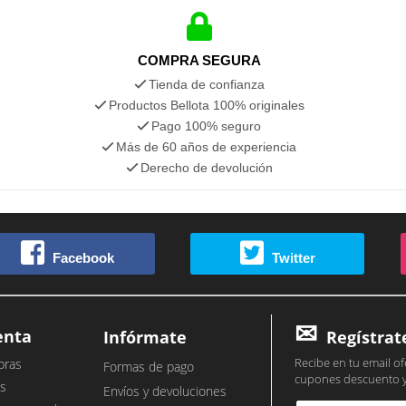
COMPRA SEGURA
Tienda de confianza
Productos Bellota 100% originales
Pago 100% seguro
Más de 60 años de experiencia
Derecho de devolución
Facebook
Twitter
enta
Infórmate
Regístrat
Recibe en tu email of
pras
Formas de pago
cupones descuento 
s
Envíos y devoluciones