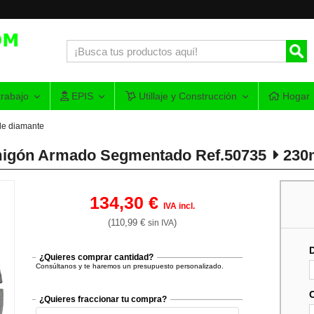
rabajo
EPIS
Utillaje y Construcción
Hogar
de diamante
rmigón Armado Segmentado Ref.50735
230
134,30 €
IVA incl.
(110,99 €
)
sin IVA
¿Quieres comprar cantidad?
Consúltanos y te haremos un presupuesto personalizado.
¿Quieres fraccionar tu compra?