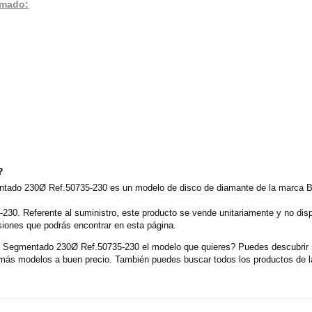
rmado:
?
tado 230Ø Ref.50735-230 es un modelo de disco de diamante de la marca Be
-230. Referente al suministro, este producto se vende unitariamente y no di
siones que podrás encontrar en esta página.
Segmentado 230Ø Ref.50735-230 el modelo que quieres? Puedes descubrir má
ás modelos a buen precio. También puedes buscar todos los productos de la 