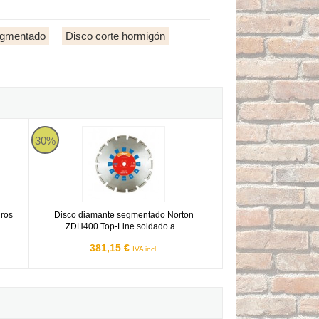
egmentado
Disco corte hormigón
es Duros Segmentado 115Ø Ref.50704-115
Disco diamante segmentado Norton ZDH400 Top-Line soldado
30%
uros
Disco diamante segmentado Norton
ZDH400 Top-Line soldado a...
381,15 €
IVA incl.