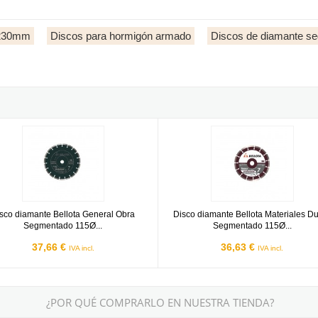
 230mm
Discos para hormigón armado
Discos de diamante s
 y hormigón
diamante Bellota General Obra Segmentado 115Ø Ref.50702-115
Disco diamante Bellota Material
sco diamante Bellota General Obra
Disco diamante Bellota Materiales D
Segmentado 115Ø...
Segmentado 115Ø...
37,66 €
36,63 €
IVA incl.
IVA incl.
¿POR QUÉ COMPRARLO EN NUESTRA TIENDA?