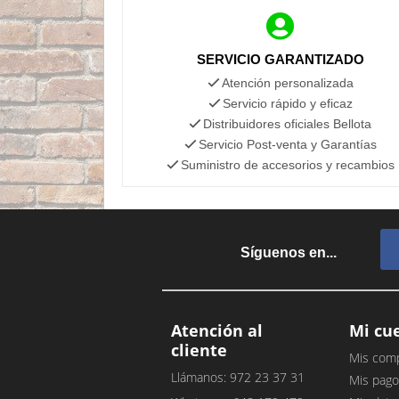
SERVICIO GARANTIZADO
Atención personalizada
Servicio rápido y eficaz
Distribuidores oficiales Bellota
Servicio Post-venta y Garantías
Suministro de accesorios y recambios
Síguenos en...
Atención al
Mi cu
cliente
Mis com
Llámanos: 972 23 37 31
Mis pago