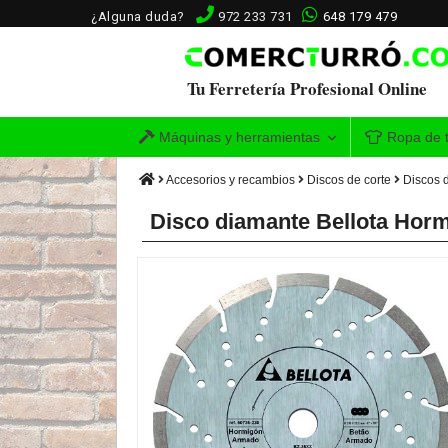
¿Alguna duda?
972 233 731
648 179 479
Tu Ferretería Profesional Online
Máquinas y herramientas
Ropa de t
Accesorios y recambios
Discos de corte
Discos 
Disco diamante Bellota Ho