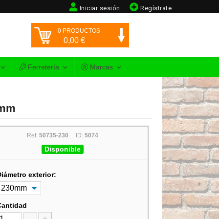
Iniciar sesión
Regístrate
0
PRODUCTOS
0,00
€
Ferretería
Marcas
mm
Ref:
50735-230
ID:
5074
Disponible
Diámetro exterior:
Cantidad