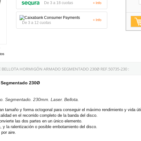
De 3 a 18 cuotas
+ Info
+ Info
De 3 a 12 cuotas
tos
 BELLOTA HORMIGÓN ARMADO SEGMENTADO 230Ø REF.50735-230 :
o Segmentado 230Ø
o. Segmentado. 230mm. Laser. Bellota.
n tamaño y forma octogonal para conseguir el máximo rendimiento y vida útil
idad en el recorrido completo de la banda del disco.
onvierte las dos partes en un único elemento.
, y la ralentización o posible embotamiento del disco.
por aire.