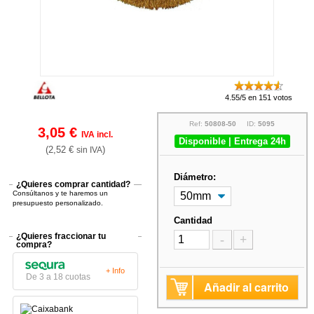
4.55/5 en 151 votos
Ref:
50808-50
ID:
5095
3,05 €
IVA incl.
Disponible | Entrega 24h
(2,52 €
)
sin IVA
Diámetro:
¿Quieres comprar cantidad?
Consúltanos y te haremos un
presupuesto personalizado.
Cantidad
¿Quieres fraccionar tu
-
+
compra?
+ Info
De 3 a 18 cuotas
Añadir al carrito