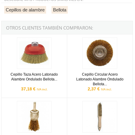
Cepillos de alambre
Bellota
OTROS CLIENTES TAMBIÉN COMPRARON:
Cepillo Taza Acero Latonado Alambre Ondulado Bellota Ref.50812-
Cepillo Circular Acero Latonado A
Cepillo Taza Acero Latonado
Cepillo Circular Acero
Alambre Ondulado Bellota...
Latonado Alambre Ondulado
Bellota...
37,18 €
2,37 €
IVA incl.
IVA incl.
Cepillo Brocha Acero Latonado Alambre Ondulado Bellota Ref.5080
Cepillo Acero Latonado Alambre R