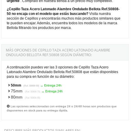
urgente
. Cómpralo en nuestra tienda a un precio muy competitivo.
¿Cepillo Taza Acero Latonado Alambre Ondulado Bellota Ref.50808-
50 no encaja con el modelo que estás buscando?
Visita nuestra
sección de Cepillos y encontrarás muchos más productos similares que
te pueden encajar. Además, encuentra todos los modelos de la marca
Bellota filtrando los productos por marca.
MÁS OPCIONES DE CEPILLO TAZA ACERO LATONADO ALAMBRE
ONDULADO BELLOTA REF.50808 SEGÚN DIÁMETRO:
A continuación puedes ver las 3 opciones de Cepillo Taza Acero
Latonado Alambre Ondulado Bellota Ref.50808 que están disponibles
para su compra en función de su diámetro:
50mm
→ Entrega 24h
(Ref. 50808-50)
75mm
→ Entrega 24h
(Ref. 50808-75)
80mm
(Ref. 50808-80)
Las opciones seleccionadas con entrega 24 o 24/48 horas son productos que
disponemos en stock para su entrega rápida.
DESCUBRE MÁS PRODUCTOS SIMILARES EN: