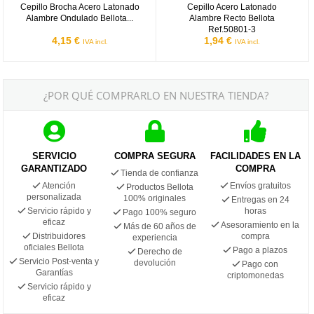
Cepillo Brocha Acero Latonado
Cepillo Acero Latonado
Alambre Ondulado Bellota...
Alambre Recto Bellota
Ref.50801-3
4,15 €
1,94 €
IVA incl.
IVA incl.
¿POR QUÉ COMPRARLO EN NUESTRA TIENDA?
SERVICIO
COMPRA SEGURA
FACILIDADES EN LA
GARANTIZADO
COMPRA
Tienda de confianza
Atención
Envíos gratuitos
Productos Bellota
personalizada
100% originales
Entregas en 24
Servicio rápido y
horas
Pago 100% seguro
eficaz
Asesoramiento en la
Más de 60 años de
Distribuidores
compra
experiencia
oficiales Bellota
Pago a plazos
Derecho de
Servicio Post-venta y
devolución
Pago con
Garantías
criptomonedas
Servicio rápido y
eficaz