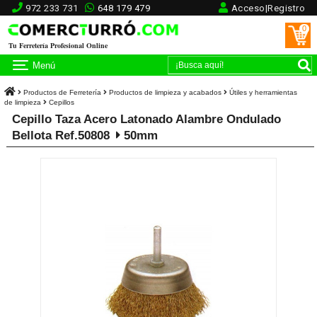
972 233 731
648 179 479
Acceso|Registro
0
Tu Ferretería Profesional Online
Menú
Productos de Ferretería
Productos de limpieza y acabados
Útiles y herramientas
de limpieza
Cepillos
Cepillo Taza Acero Latonado Alambre Ondulado
Bellota Ref.50808
50mm