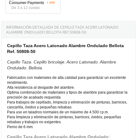
+ Info
De 3 a 12 cuotas
INFORMACIÓN DETALLADA DE CEPILLO TAZA ACERO LATONADO
ALAMBRE ONDULADO BELLOTA REF.50808-50:
Cepillo Taza Acero Latonado Alambre Ondulado Bellota
Ref. 50808-50
Cepillo Taza. Cepillo bricolaje. Acero Latonado. Alambre
Ondulado. Bellota.
Fabricados con materiales de alta calidad para garantizar un excelente
rendimiento.
Alta resistencia al desgaste del alambre.
Optima combinación de materiales y tipos de alambre para garantizar la
precisión de acabado requerida
Para trabajos de cepillado, limpieza y eliminación de pinturas, barnices,
cascarilla, óxidos y pequeñas rebabas.
Para uso en taladros normales de un máximo de 4.500 r.p.m.
Para limpieza y eliminación de pinturas, barnices, óxidos, pequeñas
rebabas y trabajos no exigentes.
Perno de 6 mm.
Cepillo Taza Acero Latonado Alambre Ondulado: