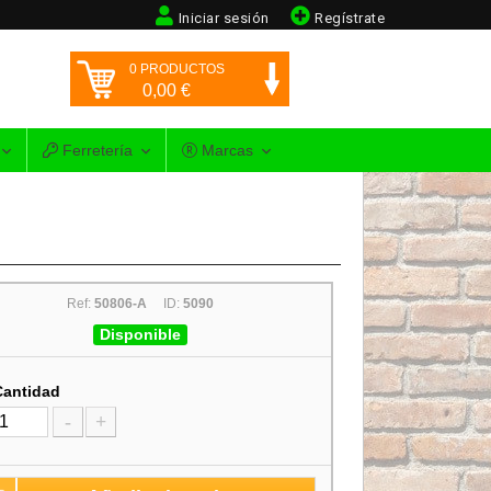
Iniciar sesión
Regístrate
0
PRODUCTOS
0,00
€
Ferretería
Marcas
Ref:
50806-A
ID:
5090
Disponible
Cantidad
-
+