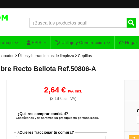
rabajo
EPIS
Utillaje y Construcción
Hogar
acabados
Útiles y herramientas de limpieza
Cepillos
bre Recto Bellota Ref.50806-A
2,64 €
IVA incl.
(2,18 €
)
sin IVA
¿Quieres comprar cantidad?
Consúltanos y te haremos un presupuesto personalizado.
¿Quieres fraccionar tu compra?