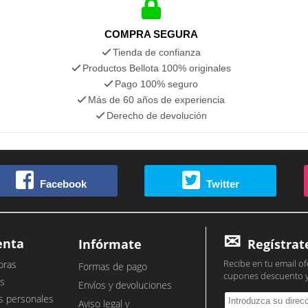
COMPRA SEGURA
Tienda de confianza
Productos Bellota 100% originales
Pago 100% seguro
Más de 60 años de experiencia
Derecho de devolución
Facebook
Twitter
enta
Infórmate
Regístrat
Recibe en tu email of
pras
Formas de pago
cupones descuento 
s
Envíos y devoluciones
s personales
Aviso legal y