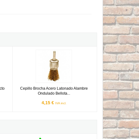
Recto Bellota Ref.50802-4
Cepillo Brocha Acero Latonado Alambre Ondulado Bellota Ref
cto
Cepillo Brocha Acero Latonado Alambre
Ondulado Bellota...
4,15 €
IVA incl.