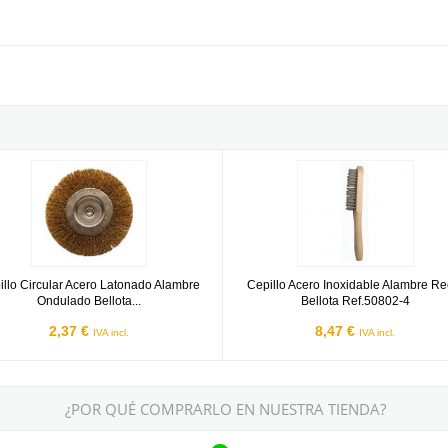
Ref.50801-3
o Circular Acero Latonado Alambre Ondulado Bellota Ref.50807-50
Cepillo Acero Inoxidable Alambre 
illo Circular Acero Latonado Alambre
Cepillo Acero Inoxidable Alambre Re
Ondulado Bellota...
Bellota Ref.50802-4
2,37 €
8,47 €
IVA incl.
IVA incl.
¿POR QUÉ COMPRARLO EN NUESTRA TIENDA?