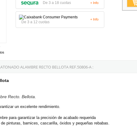
De 3 a 18 cuotas
+ Info
+ Info
De 3 a 12 cuotas
tos
ATONADO ALAMBRE RECTO BELLOTA REF.50806-A :
llota
bre Recto. Bellota.
rantizar un excelente rendimiento.
bre para garantizar la precisión de acabado requerida
n de pinturas, barnices, cascarilla, óxidos y pequeñas rebabas.