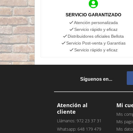
SERVICIO GARANTIZADO
Atención personalizada
Servicio rápido y eficaz
Distribuidores oficiales Bellota
Servicio Post-venta y Garantías
Servicio rápido y eficaz
Síguenos en...
Atención al
Mi cu
cliente
Mis com
Llámanos: 972 23 37 31
Mis pago
Whatsapp: 648 179 479
Mis dato