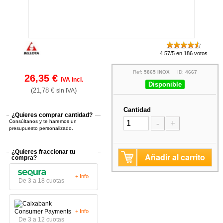
4.57/5 en 186 votos
Ref:
5865 INOX
ID:
4667
26,35 €
IVA incl.
Disponible
(21,78 €
)
sin IVA
Cantidad
¿Quieres comprar cantidad?
Consúltanos y te haremos un
-
+
presupuesto personalizado.
¿Quieres fraccionar tu
Añadir al carrito
compra?
+ Info
De 3 a 18 cuotas
+ Info
De 3 a 12 cuotas