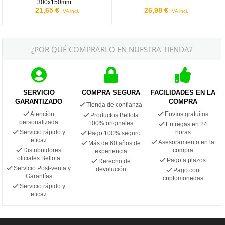
300x150mm....
21,65 €
26,98 €
IVA incl.
IVA incl.
¿POR QUÉ COMPRARLO EN NUESTRA TIENDA?
SERVICIO
COMPRA SEGURA
FACILIDADES EN LA
GARANTIZADO
COMPRA
Tienda de confianza
Atención
Envíos gratuitos
Productos Bellota
personalizada
100% originales
Entregas en 24
Servicio rápido y
horas
Pago 100% seguro
eficaz
Asesoramiento en la
Más de 60 años de
Distribuidores
compra
experiencia
oficiales Bellota
Pago a plazos
Derecho de
Servicio Post-venta y
devolución
Pago con
Garantías
criptomonedas
Servicio rápido y
eficaz