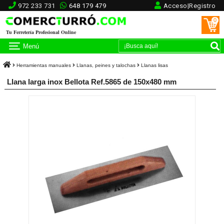
972 233 731
648 179 479
Acceso|Registro
0
Tu Ferretería Profesional Online
Menú
Herramientas manuales
Llanas, peines y talochas
Llanas lisas
Llana larga inox Bellota Ref.5865 de 150x480 mm