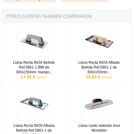
OTROS CLIENTES TAMBIÉN COMPRARON:
Llana Recta INOX Bellota Ref.5861-1 BIM de 300x150mm. mango b
Llana Recta INOX Afilada Bellot
Llana Recta INOX Bellota
Llana Recta INOX Afilada
Ref.5861-1 BIM de
Bellota Ref.5861-1 de
300x150mm. mango...
300x150mm....
17,41 €
19,60 €
IVA incl.
IVA incl.
Llana Recta INOX Afilada Bellota Ref.5861-1 de 300x150mm. mango
Llana canto redondo Inox Mondeli
Llana Recta INOX Afilada
Llana canto redondo Inox
Bellota Ref.5861-1 de
Mondelin