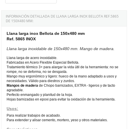
INFORMACIÓN DETALLADA DE LLANA LARGA INOX BELLOTA REF.5865
DE 150X480 MM:
Llana larga inox Bellota de 150x480 mm
Ref. 5865 INOX
Llana larga inoxidable de 150x480 mm. Mango de madera.
Llana larga de acero inoxidable.
Fabricadas en Acero Flexible Especial Bellota.
Tratamiento térmico 3+ para alargar la vida útil de la herramienta: no se
rompe, no se deforma, no se desgasta.
Mango muy ergonómico y ligero: hueco de la mano adaptado a usos y
necesidades. Válido para diestros y zurdos.
Mangos de madera
de Chopo barnizados, EXTRA - ligeros y de tacto
agradable.
Perfecto enmangado y planitud de la hoja.
Hojas barnizadas en epoxi para evitar la oxidación de la herramienta.
Usos:
Para realizar trabajos de acabado.
Para extender y alisar cemento, mortero, yeso y otros materiales.