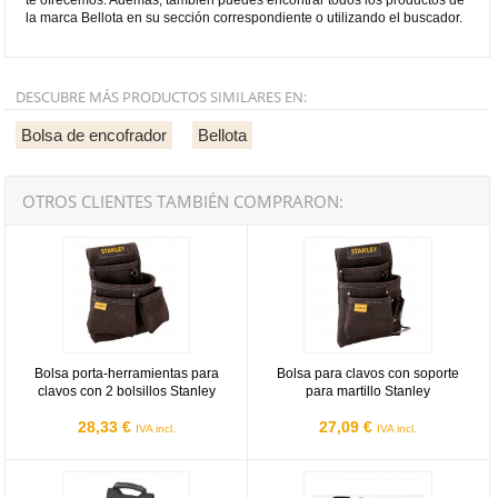
la marca Bellota en su sección correspondiente o utilizando el buscador.
DESCUBRE MÁS PRODUCTOS SIMILARES EN:
Bolsa de encofrador
Bellota
OTROS CLIENTES TAMBIÉN COMPRARON:
Bolsa porta-herramientas para clavos con 2 bolsillos Stanley
Bolsa para clavos con soporte para
Bolsa porta-herramientas para
Bolsa para clavos con soporte
clavos con 2 bolsillos Stanley
para martillo Stanley
28,33 €
27,09 €
IVA incl.
IVA incl.
Bolsa portaherramientas para encofrador Makita
Cinturón instalador de placa Bello