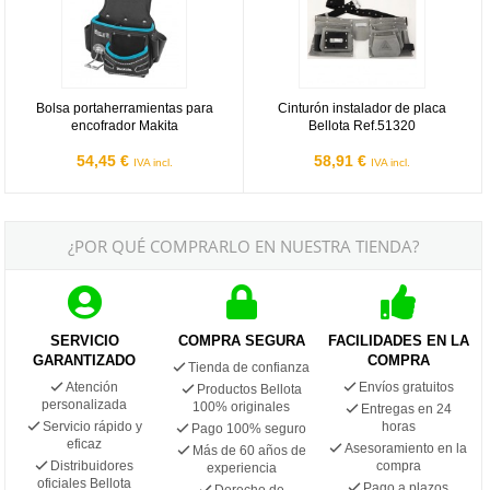
Bolsa portaherramientas para
Cinturón instalador de placa
encofrador Makita
Bellota Ref.51320
54,45 €
58,91 €
IVA incl.
IVA incl.
¿POR QUÉ COMPRARLO EN NUESTRA TIENDA?
SERVICIO
COMPRA SEGURA
FACILIDADES EN LA
GARANTIZADO
COMPRA
Tienda de confianza
Atención
Envíos gratuitos
Productos Bellota
personalizada
100% originales
Entregas en 24
Servicio rápido y
horas
Pago 100% seguro
eficaz
Asesoramiento en la
Más de 60 años de
Distribuidores
compra
experiencia
oficiales Bellota
Pago a plazos
Derecho de