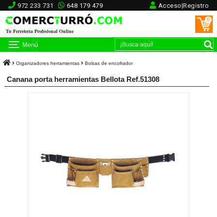
972 233 731
648 179 479
Acceso|Registro
0
Tu Ferretería Profesional Online
Menú
Organizadores herramientas
Bolsas de encofrador
Canana porta herramientas Bellota Ref.51308