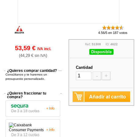
4.56/5 en 187 votos
Ref:
51308
ID:
4622
53,59 €
IVA incl.
Disponible
(44,29 €
)
sin IVA
Cantidad
¿Quieres comprar cantidad?
Consúltanos y te haremos un
-
+
presupuesto personalizado.
¿Quieres fraccionar tu
Añadir al carrito
compra?
+ Info
De 3 a 18 cuotas
+ Info
De 3 a 12 cuotas