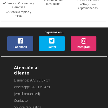
Servicio Post-venta y
devolución
Pago con
Garantías
criptomonedas
Servicio rápido y
eficaz
Síguenos en...
Facebook
Twitter
Instagram
Atención al
cliente
Llámanos: 972 23 37 31
Whatsapp: 648 179 479
[email protected]
Contacto
Solicita repuestos