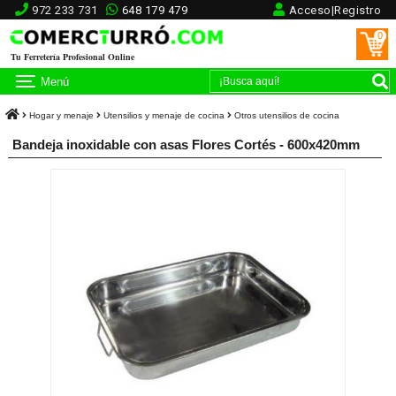
972 233 731
648 179 479
Acceso|Registro
0
Tu Ferretería Profesional Online
Menú
Hogar y menaje
Utensilios y menaje de cocina
Otros utensilios de cocina
Bandeja inoxidable con asas Flores Cortés - 600x420mm