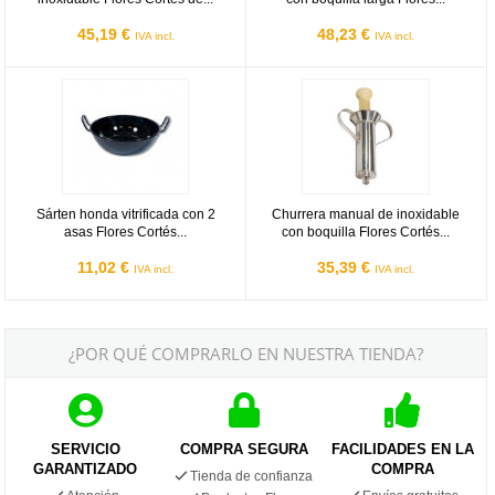
45,19 €
48,23 €
IVA incl.
IVA incl.
Sárten honda vitrificada con 2 asas Flores Cortés D.Benito - 260m
Churrera manual de inoxidable co
Sárten honda vitrificada con 2
Churrera manual de inoxidable
asas Flores Cortés...
con boquilla Flores Cortés...
11,02 €
35,39 €
IVA incl.
IVA incl.
¿POR QUÉ COMPRARLO EN NUESTRA TIENDA?
SERVICIO
COMPRA SEGURA
FACILIDADES EN LA
GARANTIZADO
COMPRA
Tienda de confianza