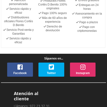
Atención
Envíos gratuitos
Productos Flores
personalizada
Cortés D.Benito 100%
Entregas en 24
originales
Servicio rápido y
horas
eficaz
Pago 100% seguro
Asesoramiento en la
Distribuidores
compra
Más de 60 años de
oficiales Flores Cortés
experiencia
Pago a plazos
D.Benito
Derecho de
Pago con
Servicio Post-venta y
devolución
criptomonedas
Garantías
Servicio rápido y
eficaz
Síguenos en...
Facebook
Twitter
Instagram
Atención al
cliente
Llámanos: 972 23 37 31