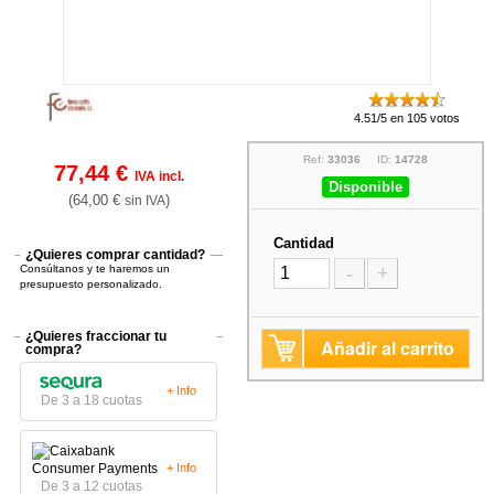
4.51/5 en 105 votos
Ref:
33036
ID:
14728
77,44 €
IVA incl.
Disponible
(64,00 €
)
sin IVA
Cantidad
¿Quieres comprar cantidad?
Consúltanos y te haremos un
-
+
presupuesto personalizado.
¿Quieres fraccionar tu
Añadir al carrito
compra?
+ Info
De 3 a 18 cuotas
+ Info
De 3 a 12 cuotas