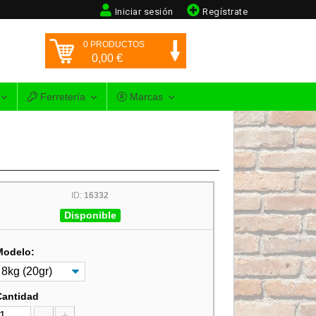
Iniciar sesión
Regístrate
0
PRODUCTOS
0,00
€
Ferretería
Marcas
ID:
16332
Disponible
Modelo:
Cantidad