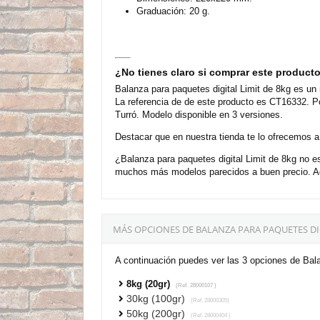
Graduación: 20 g.
¿No tienes claro si comprar este product
Balanza para paquetes digital Limit de 8kg es un
La referencia de de este producto es CT16332. P
Turró. Modelo disponible en 3 versiones.
Destacar que en nuestra tienda te lo ofrecemos a
¿Balanza para paquetes digital Limit de 8kg no 
muchos más modelos parecidos a buen precio. Ad
MÁS OPCIONES DE BALANZA PARA PAQUETES DI
A continuación puedes ver las 3 opciones de Bala
8kg (20gr)
(Ref. 28000107 )
30kg (100gr)
(Ref. 28000305)
50kg (200gr)
(Ref. 28000404 )