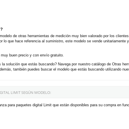
o?
 modelo de otras herramientas de medición muy bien valorado por los clientes
or lo que hace referencia al suministro, este modelo se vende unitariamente
 muy buen precio y con envío gratuito.
es la solución que estás buscando? Navega por nuestro catálogo de Otras he
emás, también puedes buscar el modelo que estás buscando utilizando nues
GITAL LIMIT SEGÚN MODELO:
nza para paquetes digital Limit que están disponibles para su compra en fun