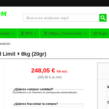
rabajo
EPIS
Utillaje y Construcción
Hogar
medición
l Limit
8kg (20gr)
248,05 €
IVA incl.
(205,00 €
)
sin IVA
¿Quieres comprar cantidad?
Consúltanos y te haremos un presupuesto personalizado.
¿Quieres fraccionar tu compra?