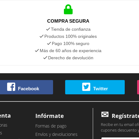
COMPRA SEGURA
Tienda de confianza
Productos 100% originales
Pago 100% seguro
Más de 60 años de experiencia
Derecho de devolución
Facebook
Twitter
enta
Infórmate
Regístrat
Recibe en tu email of
pras
Formas de pago
cupones descuento 
s
Envíos y devoluciones