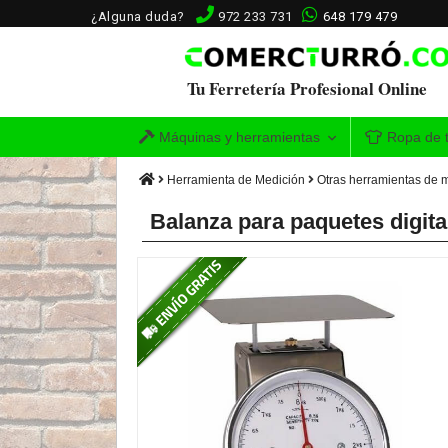
¿Alguna duda?
972 233 731
648 179 479
Tu Ferretería Profesional Online
Máquinas y herramientas
Ropa de t
Herramienta de Medición
Otras herramientas de 
Balanza para paquetes digita