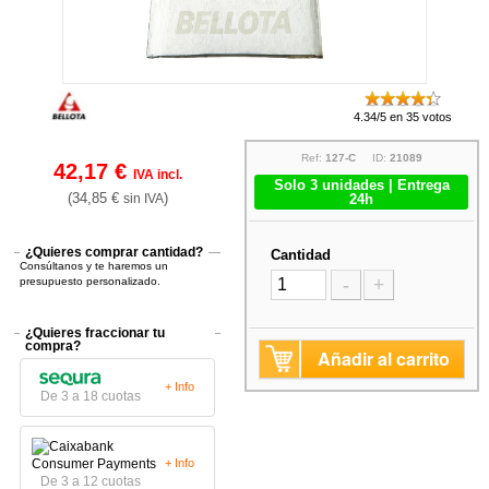
4.34/5 en 35 votos
Ref:
127-C
ID:
21089
42,17 €
IVA incl.
Solo 3 unidades | Entrega
(34,85 €
)
sin IVA
24h
¿Quieres comprar cantidad?
Cantidad
Consúltanos y te haremos un
-
+
presupuesto personalizado.
¿Quieres fraccionar tu
compra?
Añadir al carrito
+ Info
De 3 a 18 cuotas
+ Info
De 3 a 12 cuotas