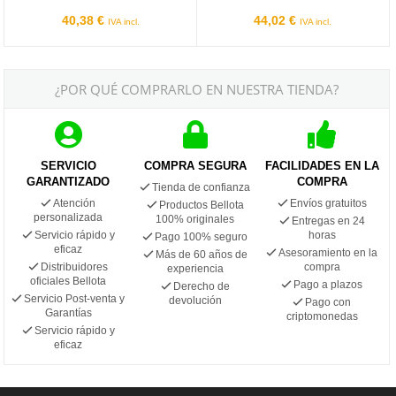
40,38 €
44,02 €
IVA incl.
IVA incl.
¿POR QUÉ COMPRARLO EN NUESTRA TIENDA?
SERVICIO
COMPRA SEGURA
FACILIDADES EN LA
GARANTIZADO
COMPRA
Tienda de confianza
Atención
Envíos gratuitos
Productos Bellota
personalizada
100% originales
Entregas en 24
Servicio rápido y
horas
Pago 100% seguro
eficaz
Asesoramiento en la
Más de 60 años de
Distribuidores
compra
experiencia
oficiales Bellota
Pago a plazos
Derecho de
Servicio Post-venta y
devolución
Pago con
Garantías
criptomonedas
Servicio rápido y
eficaz