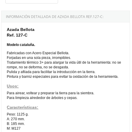
INFORMACIÓN DETALLADA DE AZADA BELLOTA REF.127-C:
Azada Bellota
Ref. 127-C
Modelo cataluña.
Fabricadas con Acero Especial Bellota.
Forjadas en una sola pieza, irrompibles.
Tratamiento térmico 3+ para alargar la vida útil de la herramienta: no se
rompe, no se deforma, no se desgasta.
Pulida y afilada para facilitar la introducción en la tierra.
Pintura y barniz especiales para evitar la oxidación de la herramienta.
Usos:
Para airear, voltear y preparar la tierra para la siembra.
Para limpieza alrededor de árboles y cepas.
Características:
Peso: 1125 g.
A: 270 mm.
B: 185 mm.
M: M127