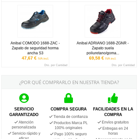
Anibal COMODO 1688-ZAC - Zapato de seguridad horma ancha S
Anibal ADRIANO 1688-ZGNR - Zapat
Anibal COMODO 1688-ZAC -
Anibal ADRIANO 1688-ZGNR -
Zapato de seguridad horma
Zapato suela
ancha S3
poliuretano/goma...
47,67 €
69,58 €
IVA incl.
IVA incl.
Dto. por Cantidad
Dto. por Cantidad
¿POR QUÉ COMPRARLO EN NUESTRA TIENDA?
SERVICIO
COMPRA SEGURA
FACILIDADES EN LA
GARANTIZADO
COMPRA
Tienda de confianza
Atención
Envíos gratuitos
Productos Marca PL
personalizada
100% originales
Entregas en 24
Servicio rápido y
horas
Pago 100% seguro
eficaz