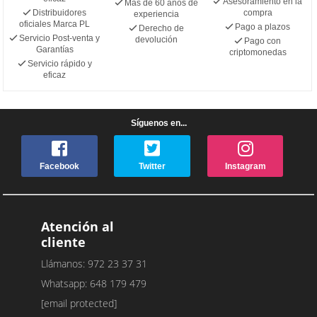
Asesoramiento en la
Más de 60 años de
Distribuidores
compra
experiencia
oficiales Marca PL
Pago a plazos
Derecho de
Servicio Post-venta y
devolución
Pago con
Garantías
criptomonedas
Servicio rápido y
eficaz
Síguenos en...
Facebook
Twitter
Instagram
Atención al
cliente
Llámanos: 972 23 37 31
Whatsapp: 648 179 479
[email protected]