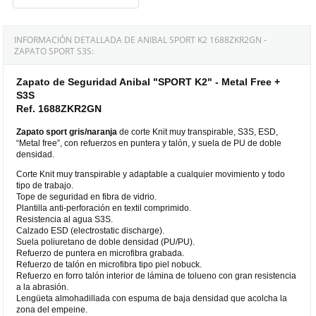
INFORMACIÓN DETALLADA DE ANIBAL SPORT K2 1688ZKR2GN -
ZAPATO SPORT S3S:
Zapato de Seguridad Anibal "SPORT K2" - Metal Free +
S3S
Ref. 1688ZKR2GN
Zapato sport gris/naranja
de corte Knit muy transpirable, S3S, ESD,
“Metal free”, con refuerzos en puntera y talón, y suela de PU de doble
densidad.
Corte Knit muy transpirable y adaptable a cualquier movimiento y todo
tipo de trabajo.
Tope de seguridad en fibra de vidrio.
Plantilla anti-perforación en textil comprimido.
Resistencia al agua S3S.
Calzado ESD (electrostatic discharge).
Suela poliuretano de doble densidad (PU/PU).
Refuerzo de puntera en microfibra grabada.
Refuerzo de talón en microfibra tipo piel nobuck.
Refuerzo en forro talón interior de lámina de tolueno con gran resistencia
a la abrasión.
Lengüeta almohadillada con espuma de baja densidad que acolcha la
zona del empeine.