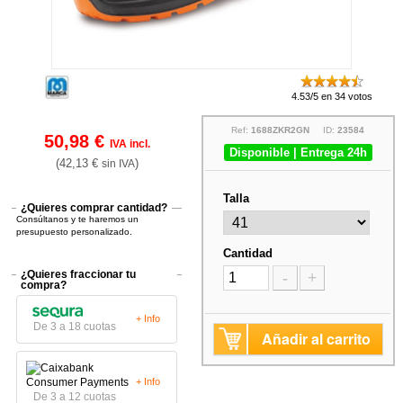
4.53/5 en 34 votos
Ref:
1688ZKR2GN
ID:
23584
50,98 €
IVA incl.
Disponible | Entrega 24h
(42,13 €
)
sin IVA
Talla
¿Quieres comprar cantidad?
Consúltanos y te haremos un
presupuesto personalizado.
Cantidad
¿Quieres fraccionar tu
-
+
compra?
+ Info
De 3 a 18 cuotas
Añadir al carrito
+ Info
De 3 a 12 cuotas