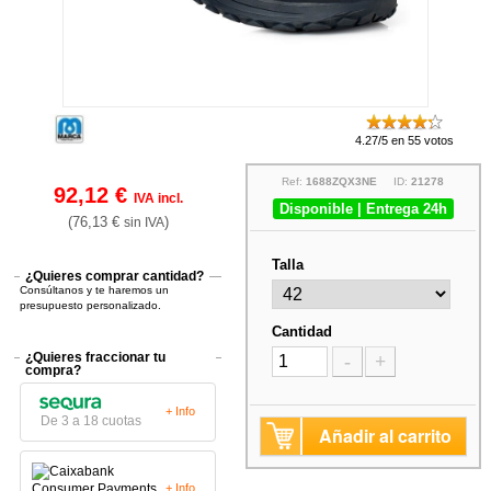
4.27/5 en 55 votos
Ref:
1688ZQX3NE
ID:
21278
92,12 €
IVA incl.
Disponible | Entrega 24h
(76,13 €
)
sin IVA
Talla
¿Quieres comprar cantidad?
Consúltanos y te haremos un
presupuesto personalizado.
Cantidad
¿Quieres fraccionar tu
-
+
compra?
+ Info
De 3 a 18 cuotas
Añadir al carrito
+ Info