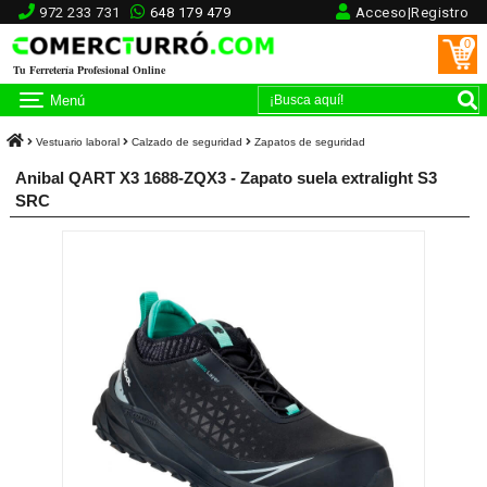
972 233 731
648 179 479
Acceso|Registro
0
Tu Ferretería Profesional Online
Menú
Vestuario laboral
Calzado de seguridad
Zapatos de seguridad
Anibal QART X3 1688-ZQX3 - Zapato suela extralight S3
SRC