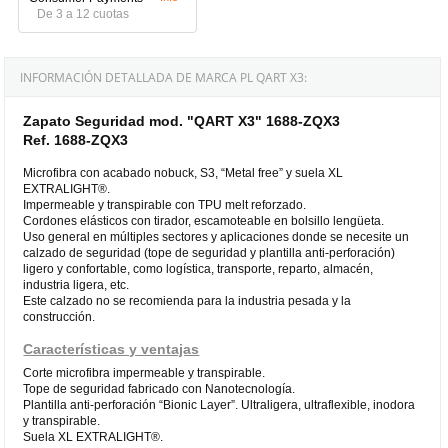
De 3 a 12 cuotas
INFORMACIÓN DETALLADA DE MARCA PL QART X3:
Zapato Seguridad mod. "QART X3" 1688-ZQX3
Ref. 1688-ZQX3
Microfibra con acabado nobuck, S3, “Metal free” y suela XL
EXTRALIGHT®.
Impermeable y transpirable con TPU melt reforzado.
Cordones elásticos con tirador, escamoteable en bolsillo lengüeta.
Uso general en múltiples sectores y aplicaciones donde se necesite un
calzado de seguridad (tope de seguridad y plantilla anti-perforación)
ligero y confortable, como logística, transporte, reparto, almacén,
industria ligera, etc.
Este calzado no se recomienda para la industria pesada y la
construcción.
Características y ventajas
Corte microfibra impermeable y transpirable.
Tope de seguridad fabricado con Nanotecnología.
Plantilla anti-perforación “Bionic Layer”. Ultraligera, ultraflexible, inodora
y transpirable.
Suela XL EXTRALIGHT®.