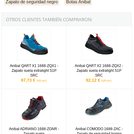
Zapato de seguridad negro
Botas Anibal
OTROS CLIENTES TAMBIÉN COMPRARON:
Marca PL QART X1
Marca PL QART X2
Anibal QART X1 1688-ZQX1 -
Anibal QART X2 1688-ZQX2 -
Zapato suela extralight S1P
Zapato suela extralight S1P
SRC
SRC
87,73 €
92,12 €
IVA incl.
IVA incl.
Anibal ADRIANO 1688-ZGNR - Zapato suela poliuretano/goma nitril
Anibal COMODO 1688-ZAC - Zapa
Anibal ADRIANO 1688-ZGNR -
Anibal COMODO 1688-ZAC -
Zapato suela
Zapato de seguridad horma