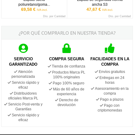
poliuretano/goma...
ancha S3
69,58 €
47,67 €
IVA incl.
IVA incl.
Dto. por Cantidad
Dto. por Cantidad
¿POR QUÉ COMPRARLO EN NUESTRA TIENDA?
SERVICIO
COMPRA SEGURA
FACILIDADES EN LA
GARANTIZADO
COMPRA
Tienda de confianza
Atención
Envíos gratuitos
Productos Marca PL
personalizada
100% originales
Entregas en 24
Servicio rápido y
horas
Pago 100% seguro
eficaz
Asesoramiento en la
Más de 60 años de
Distribuidores
compra
experiencia
oficiales Marca PL
Pago a plazos
Derecho de
Servicio Post-venta y
devolución
Pago con
Garantías
criptomonedas
Servicio rápido y
eficaz