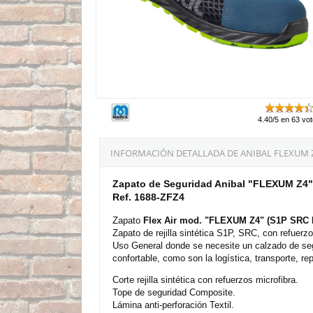
4.40/5 en 63 vo
INFORMACIÓN DETALLADA DE ANIBAL FLEXUM Z4 
Zapato de Seguridad Anibal "FLEXUM Z4" 
Ref. 1688-ZFZ4
Zapato
Flex Air mod. "FLEXUM Z4
"
(S1P SRC E
Zapato de rejilla sintética S1P, SRC, con refuerzo
Uso General donde se necesite un calzado de segur
confortable, como son la logística, transporte, re
Corte rejilla sintética con refuerzos microfibra.
Tope de seguridad Composite.
Lámina anti-perforación Textil.