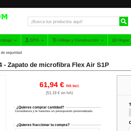
rabajo
EPIS
Utillaje y Construcción
Hogar
 de seguridad
- Zapato de microfibra Flex Air S1P
61,94 €
IVA incl.
(51,19 €
)
sin IVA
T
¿Quieres comprar cantidad?
Consúltanos y te haremos un presupuesto personalizado.
¿Quieres fraccionar tu compra?