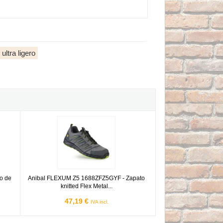
ltra ligero
ato de microfibra Flex Air S3
Anibal FLEXUM Z5 1688ZFZ5GYF - Zapato knitted Flex Metal
o de
Anibal FLEXUM Z5 1688ZFZ5GYF - Zapato
knitted Flex Metal...
47,19 €
IVA incl.