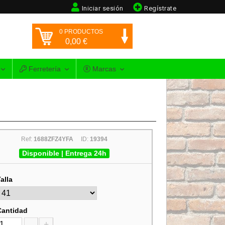
Iniciar sesión
Regístrate
0
PRODUCTOS
0,00
€
Ferretería
Marcas
Ref:
1688ZFZ4YFA
ID:
19394
Disponible | Entrega 24h
alla
Cantidad
-
+