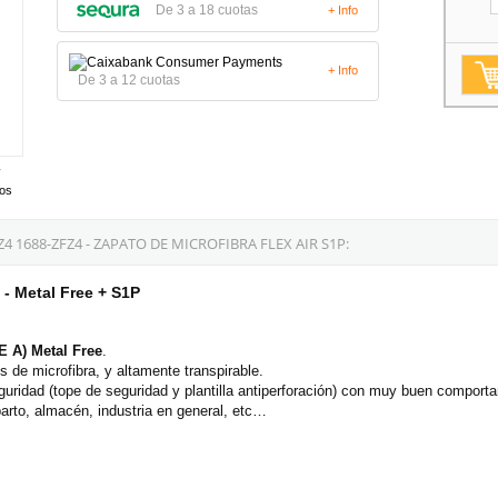
De 3 a 18 cuotas
+ Info
+ Info
De 3 a 12 cuotas
tos
1688-ZFZ4 - ZAPATO DE MICROFIBRA FLEX AIR S1P:
- Metal Free + S1P
 A) Metal Free
.
s de microfibra, y altamente transpirable.
idad (tope de seguridad y plantilla antiperforación) con muy buen comportami
parto, almacén, industria en general, etc…