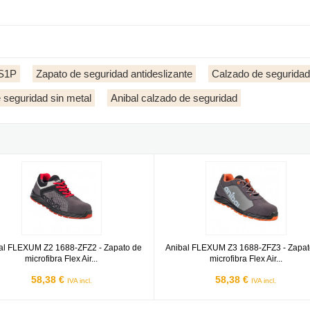
 S1P
Zapato de seguridad antideslizante
Calzado de seguridad u
 seguridad sin metal
Anibal calzado de seguridad
fibra Flex Air S3
 FLEXUM Z2 1688-ZFZ2 - Zapato de microfibra Flex Air S1P
Anibal FLEXUM Z3 1688-ZFZ3 - Zap
al FLEXUM Z2 1688-ZFZ2 - Zapato de
Anibal FLEXUM Z3 1688-ZFZ3 - Zapat
microfibra Flex Air...
microfibra Flex Air...
58,38 €
58,38 €
IVA incl.
IVA incl.