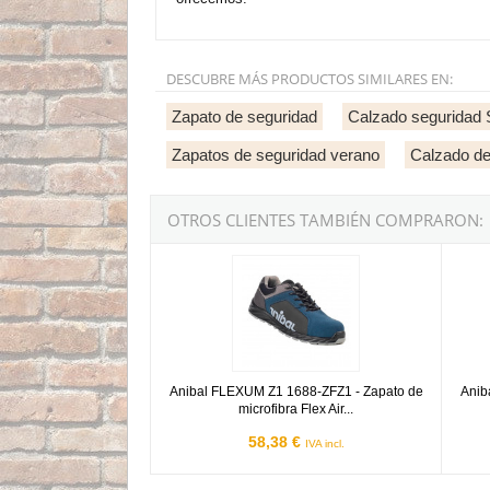
DESCUBRE MÁS PRODUCTOS SIMILARES EN:
Zapato de seguridad
Calzado seguridad
Zapatos de seguridad verano
Calzado de
OTROS CLIENTES TAMBIÉN COMPRARON:
Anibal FLEXUM Z1 1688-ZFZ1 - Zapato de micro
Anibal
Anibal FLEXUM Z1 1688-ZFZ1 - Zapato de
Anib
microfibra Flex Air...
58,38 €
IVA incl.