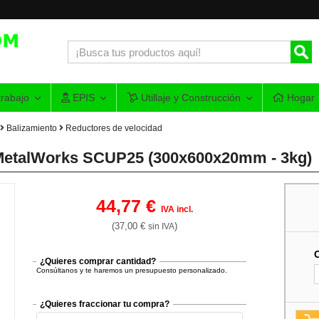
rabajo
EPIS
Utillaje y Construcción
Hogar
Balizamiento
Reductores de velocidad
 MetalWorks SCUP25 (300x600x20mm - 3kg)
44,77 €
IVA incl.
(37,00 €
)
sin IVA
¿Quieres comprar cantidad?
Consúltanos y te haremos un presupuesto personalizado.
¿Quieres fraccionar tu compra?