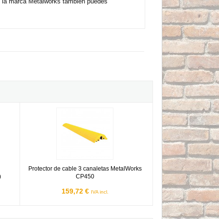
de la marca Metalworks también puedes
s SAFETY25 (500x600x20mm - 7kg)
Protector de cable 3 canaletas MetalWorks CP450
Protector de cable 3 canaletas MetalWorks
)
CP450
159,72 €
IVA incl.