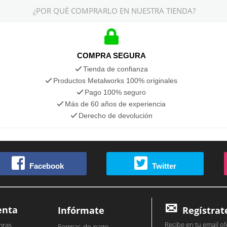
¿POR QUÉ COMPRARLO EN NUESTRA TIENDA?
COMPRA SEGURA
Tienda de confianza
Productos Metalworks 100% originales
Pago 100% seguro
Más de 60 años de experiencia
Derecho de devolución
Facebook
Twitter
enta
Infórmate
Regístrat
Recibe en tu email of
pras
Formas de pago