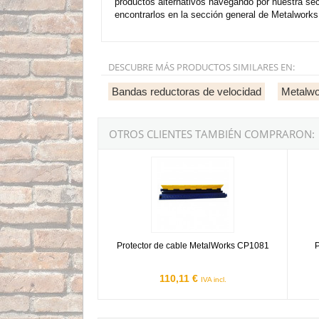
productos alternativos navegando por nuestra se
encontrarlos en la sección general de Metalworks 
DESCUBRE MÁS PRODUCTOS SIMILARES EN:
Bandas reductoras de velocidad
Metalw
OTROS CLIENTES TAMBIÉN COMPRARON:
Protector de cable MetalWorks CP1081
Protec
Protector de cable MetalWorks CP1081
P
110,11 €
IVA incl.