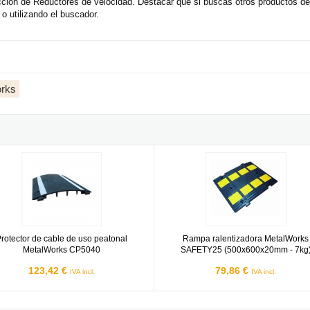
cción de Reductores de velocidad. Destacar que si buscas otros productos 
o utilizando el buscador.
orks
tor de cable de uso peatonal MetalWorks CP5040
Rampa ralentizadora MetalWork
rotector de cable de uso peatonal
Rampa ralentizadora MetalWorks
MetalWorks CP5040
SAFETY25 (500x600x20mm - 7kg
123,42 €
79,86 €
IVA incl.
IVA incl.