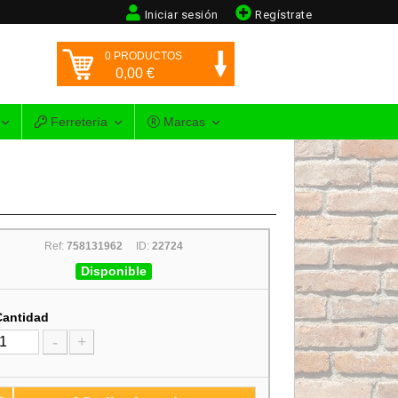
Iniciar sesión
Regístrate
0
PRODUCTOS
0,00
€
Ferretería
Marcas
Ref:
758131962
ID:
22724
Disponible
Cantidad
-
+