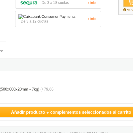
De 3 a 18 cuotas
+ Info
Ver 
+ Info
De 3 a 12 cuotas
tos
(500x600x20mm - 7kg)
(+79,86
Añadir producto + complementos seleccionados al carrito
 H DE UNIÓN METALWORKS SCUP25 (300X600X20MM - 3KG):