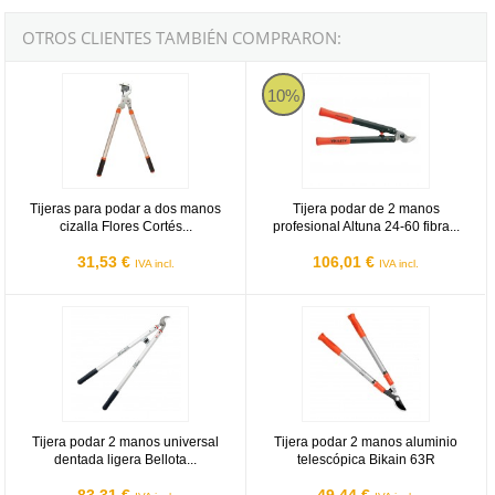
OTROS CLIENTES TAMBIÉN COMPRARON:
Tijeras para podar a dos manos cizalla Flores Cortés D.Benito 78
Tijera podar de 2 manos profesiona
10%
Tijeras para podar a dos manos
Tijera podar de 2 manos
cizalla Flores Cortés...
profesional Altuna 24-60 fibra...
31,53 €
106,01 €
IVA incl.
IVA incl.
Tijera podar 2 manos universal dentada ligera Bellota Ref.3588D-
Tijera podar 2 manos aluminio tel
Tijera podar 2 manos universal
Tijera podar 2 manos aluminio
dentada ligera Bellota...
telescópica Bikain 63R
83,31 €
49,44 €