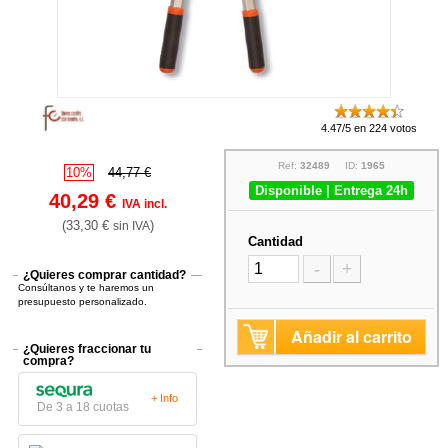
4.47/5 en 224 votos
Ref:
32489
ID:
1965
10%
44,77 €
Disponible | Entrega 24h
40,29 €
IVA incl.
(33,30 €
)
sin IVA
Cantidad
-
+
¿Quieres comprar cantidad?
Consúltanos y te haremos un
presupuesto personalizado.
Añadir al carrito
¿Quieres fraccionar tu
compra?
+ Info
De 3 a 18 cuotas