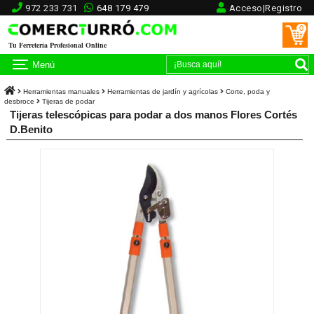
972 233 731
648 179 479
Acceso|Registro
0
Tu Ferretería Profesional Online
Menú
Herramientas manuales
Herramientas de jardín y agrícolas
Corte, poda y
desbroce
Tijeras de podar
Tijeras telescópicas para podar a dos manos Flores Cortés
D.Benito