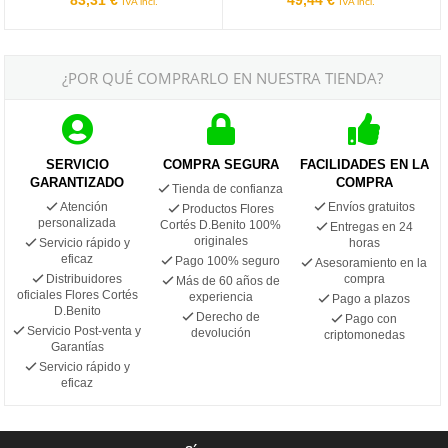
IVA incl.
IVA incl.
¿POR QUÉ COMPRARLO EN NUESTRA TIENDA?
SERVICIO
COMPRA SEGURA
FACILIDADES EN LA
GARANTIZADO
COMPRA
Tienda de confianza
Atención
Envíos gratuitos
Productos Flores
personalizada
Cortés D.Benito 100%
Entregas en 24
originales
Servicio rápido y
horas
eficaz
Pago 100% seguro
Asesoramiento en la
Distribuidores
compra
Más de 60 años de
oficiales Flores Cortés
experiencia
Pago a plazos
D.Benito
Derecho de
Pago con
Servicio Post-venta y
devolución
criptomonedas
Garantías
Servicio rápido y
eficaz