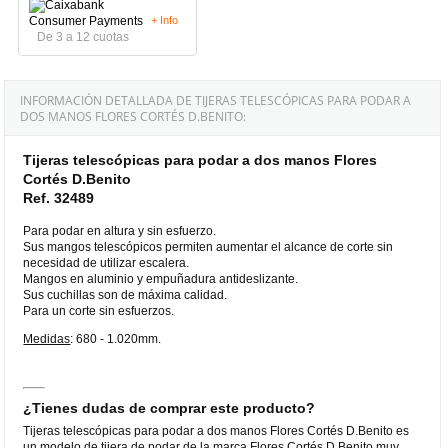
+ Info
De 3 a 12 cuotas
INFORMACIÓN DETALLADA DE TIJERAS TELESCÓPICAS PARA PODAR A
DOS MANOS FLORES CORTÉS D.BENITO:
Tijeras telescópicas para podar a dos manos Flores
Cortés D.Benito
Ref. 32489
Para podar en altura y sin esfuerzo.
Sus mangos telescópicos permiten aumentar el alcance de corte sin
necesidad de utilizar escalera.
Mangos en aluminio y empuñadura antideslizante.
Sus cuchillas son de máxima calidad.
Para un corte sin esfuerzos.
Medidas
: 680 - 1.020mm.
¿Tienes dudas de comprar este producto?
Tijeras telescópicas para podar a dos manos Flores Cortés D.Benito es
un modelo de tijera de podar de la marca Flores Cortés D.Benito muy