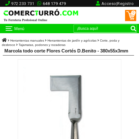
972 233 731
648 179 479
Acceso|Registro
0
Tu Ferretería Profesional Online
Menú
Herramientas manuales
Herramientas de jardín y agrícolas
Corte, poda y
desbroce
Tajamatas, podones y rozaderas
Marcola todo corte Flores Cortés D.Benito - 380x55x3mm