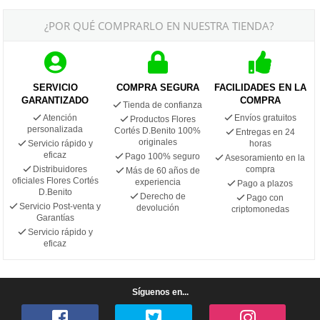
¿POR QUÉ COMPRARLO EN NUESTRA TIENDA?
SERVICIO
COMPRA SEGURA
FACILIDADES EN LA
GARANTIZADO
COMPRA
Tienda de confianza
Atención
Envíos gratuitos
Productos Flores
personalizada
Cortés D.Benito 100%
Entregas en 24
originales
Servicio rápido y
horas
eficaz
Pago 100% seguro
Asesoramiento en la
Distribuidores
compra
Más de 60 años de
oficiales Flores Cortés
experiencia
Pago a plazos
D.Benito
Derecho de
Pago con
Servicio Post-venta y
devolución
criptomonedas
Garantías
Servicio rápido y
eficaz
Síguenos en...