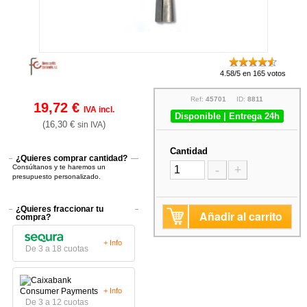
4.58/5 en 165 votos
Ref:
45701
ID:
8811
19,72 €
IVA incl.
Disponible | Entrega 24h
(16,30 €
)
sin IVA
Cantidad
¿Quieres comprar cantidad?
Consúltanos y te haremos un
-
+
presupuesto personalizado.
¿Quieres fraccionar tu
Añadir al carrito
compra?
+ Info
De 3 a 18 cuotas
+ Info
De 3 a 12 cuotas