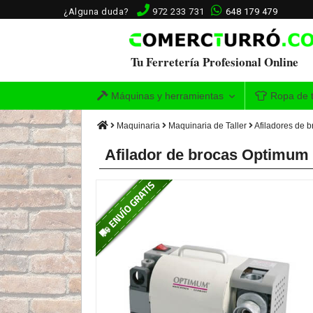
¿Alguna duda?
972 233 731
648 179 479
Tu Ferretería Profesional Online
Máquinas y herramientas
Ropa de t
Maquinaria
Maquinaria de Taller
Afiladores de b
Afilador de brocas Optimum