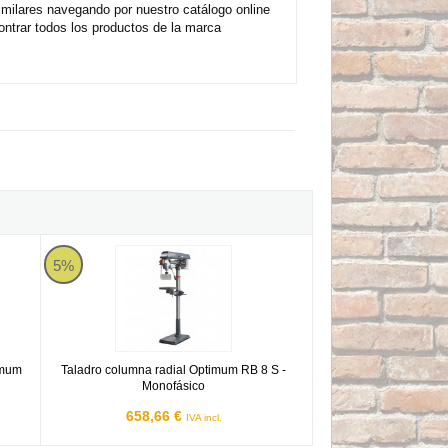
milares navegando por nuestro catálogo online
ntrar todos los productos de la marca
 Optimum GH 20T - Trifásico
Optimum RB 8 S
5%
imum
Taladro columna radial Optimum RB 8 S -
Monofásico
658,66 €
IVA incl.