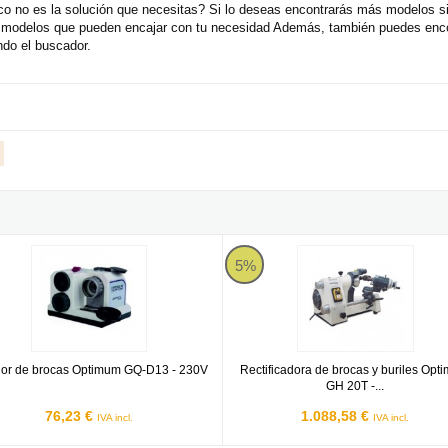
 no es la solución que necesitas? Si lo deseas encontrarás más modelos si
s modelos que pueden encajar con tu necesidad Además, también puedes enco
ndo el buscador.
ico
or de brocas Optimum GQ-D13 - 230V
Rectificadora de brocas y buriles
5%
dor de brocas Optimum GQ-D13 - 230V
Rectificadora de brocas y buriles Opt
GH 20T -...
76,23 €
1.088,58 €
IVA incl.
IVA incl.