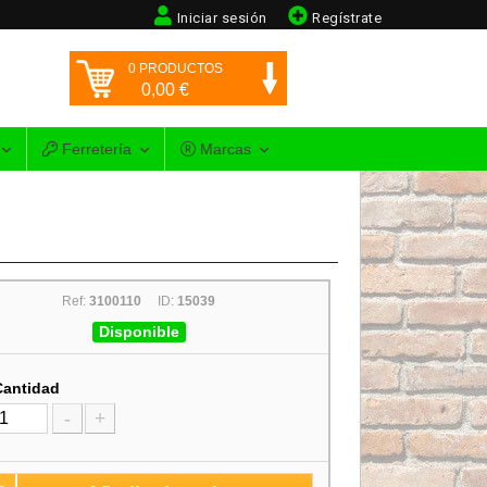
Iniciar sesión
Regístrate
0
PRODUCTOS
0,00
€
Ferretería
Marcas
Ref:
3100110
ID:
15039
Disponible
Cantidad
-
+