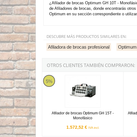
¿Afilador de brocas Optimum GH 10T - Monofásico
de Afiladores de brocas, donde encontrarás otro
Optimum en su sección correspondiente o utiliza
DESCUBRE MÁS PRODUCTOS SIMILARES EN:
Afiladora de brocas profesional
Optimum
OTROS CLIENTES TAMBIÉN COMPRARON:
Afilador de brocas Optimum GH 15T - Monofás
Afilad
5%
Afilador de brocas Optimum GH 15T -
Afila
Monofásico
1.572,52 €
IVA incl.