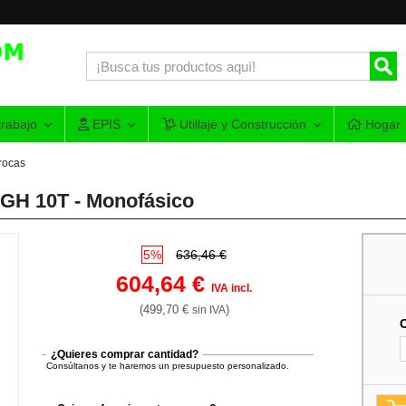
rabajo
EPIS
Utillaje y Construcción
Hogar
rocas
 GH 10T - Monofásico
5%
636,46 €
604,64 €
IVA incl.
(499,70 €
)
sin IVA
¿Quieres comprar cantidad?
Consúltanos y te haremos un presupuesto personalizado.