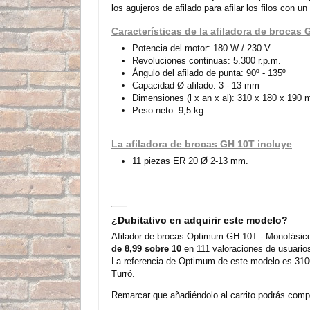
los agujeros de afilado para afilar los filos con 
Características de la afiladora de brocas
Potencia del motor: 180 W / 230 V
Revoluciones continuas: 5.300 r.p.m.
Ángulo del afilado de punta: 90º - 135º
Capacidad Ø afilado: 3 - 13 mm
Dimensiones (l x an x al): 310 x 180 x 190
Peso neto: 9,5 kg
La afiladora de brocas GH 10T incluye
11 piezas ER 20 Ø 2-13 mm.
¿Dubitativo en adquirir este modelo?
Afilador de brocas Optimum GH 10T - Monofásico
de 8,99 sobre 10
en 111 valoraciones de usuario
La referencia de Optimum de este modelo es 3100
Turró.
Remarcar que añadiéndolo al carrito podrás compra