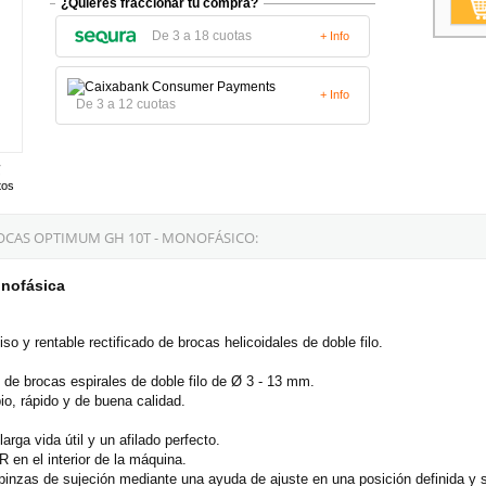
¿Quieres fraccionar tu compra?
De 3 a 18 cuotas
+ Info
+ Info
De 3 a 12 cuotas
tos
OCAS OPTIMUM GH 10T - MONOFÁSICO:
onofásica
so y rentable rectificado de brocas helicoidales de doble filo.
 de brocas espirales de doble filo de Ø 3 - 13 mm.
io, rápido y de buena calidad.
arga vida útil y un afilado perfecto.
en el interior de la máquina.
as pinzas de sujeción mediante una ayuda de ajuste en una posición definida y