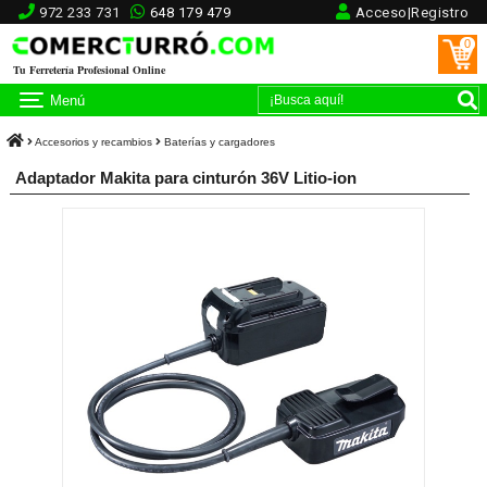
972 233 731
648 179 479
Acceso|Registro
0
Tu Ferretería Profesional Online
Menú
Accesorios y recambios
Baterías y cargadores
Adaptador Makita para cinturón 36V Litio-ion