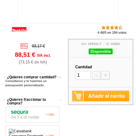
4.48/5 en 184 votos
Ref:
195311-7
ID:
10282
5%
93,17 €
Disponible
88,51 €
IVA incl.
(73,15 €
)
sin IVA
Cantidad
-
+
¿Quieres comprar cantidad?
Consúltanos y te haremos un
presupuesto personalizado.
Añadir al carrito
¿Quieres fraccionar tu
compra?
+ Info
De 3 a 18 cuotas
+ Info