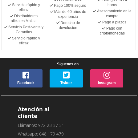
Servicio rápido y
horas
Pago 100% seguro
eficaz
Asesoramiento en la
Más de 60 años de
Distribuidores
compra
experiencia
oficiales Makita
Pago a plazos
Derecho de
Servicio Post-venta y
devolución
Pago con
Garantías
criptomonedas
Servicio rápido y
eficaz
Síguenos en...
Facebook
Twitter
Instagram
Atención al
cliente
Llámanos: 972 23 37 31
Whatsapp: 648 179 479