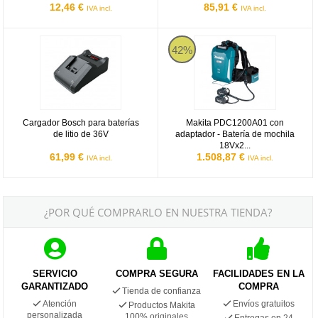
12,46 €
85,91 €
IVA incl.
IVA incl.
Cargador Bosch para baterías de litio de 36V
Makita PDC1200A01 con adaptador
42%
Cargador Bosch para baterías
Makita PDC1200A01 con
de litio de 36V
adaptador - Batería de mochila
18Vx2...
61,99 €
1.508,87 €
IVA incl.
IVA incl.
¿POR QUÉ COMPRARLO EN NUESTRA TIENDA?
SERVICIO
COMPRA SEGURA
FACILIDADES EN LA
GARANTIZADO
COMPRA
Tienda de confianza
Atención
Envíos gratuitos
Productos Makita
personalizada
100% originales
Entregas en 24