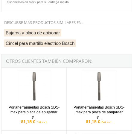
disponemos en stock para su entrega rápida.
DESCUBRE MÁS PRODUCTOS SIMILARES EN:
Bujarda y placa de apisonar
Cincel para martillo eléctrico Bosch
OTROS CLIENTES TAMBIÉN COMPRARON:
Portaherramientas Bosch SDS-max para placa de abujardar y plac
Portaherramientas Bosch SDS-max
Portaherramientas Bosch SDS-
Portaherramientas Bosch SDS-
max para placa de abujardar
max para placa de abujardar
y...
y...
81,15 €
81,15 €
IVA incl.
IVA incl.
Portaherramientas Bosch para apisonar/abujardar - 200mm
Bujarda con retenedor de 30x30 m