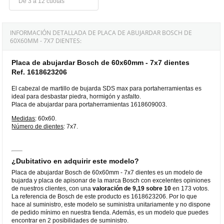
De 3 a 12 cuotas
INFORMACIÓN DETALLADA DE PLACA DE ABUJARDAR BOSCH DE
60X60MM - 7X7 DIENTES:
Placa de abujardar Bosch de 60x60mm - 7x7 dientes
Ref. 1618623206
El cabezal de martillo de bujarda SDS max para portaherramientas es
ideal para desbastar piedra, hormigón y asfalto.
Placa de abujardar para portaherramientas 1618609003.
Medidas
: 60x60.
Número de dientes
: 7x7.
¿Dubitativo en adquirir este modelo?
Placa de abujardar Bosch de 60x60mm - 7x7 dientes es un modelo de
bujarda y placa de apisonar de la marca Bosch con excelentes opiniones
de nuestros clientes, con una
valoración de 9,19 sobre 10
en 173 votos.
La referencia de Bosch de este producto es 1618623206. Por lo que
hace al suministro, este modelo se suministra unitariamente y no dispone
de pedido mínimo en nuestra tienda. Además, es un modelo que puedes
encontrar en 2 posibilidades de suministro.