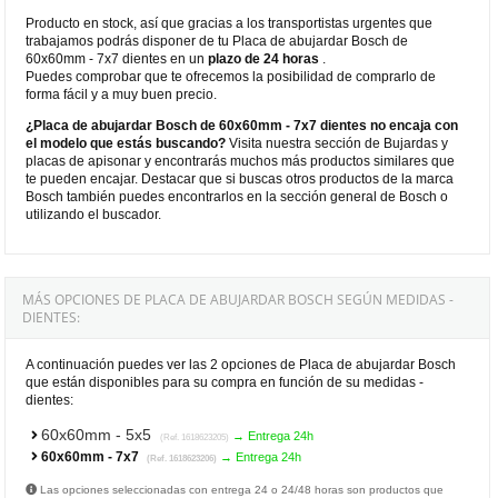
Producto en stock, así que gracias a los transportistas urgentes que
trabajamos podrás disponer de tu Placa de abujardar Bosch de
60x60mm - 7x7 dientes en un
plazo de 24 horas
.
Puedes comprobar que te ofrecemos la posibilidad de comprarlo de
forma fácil y a muy buen precio.
¿Placa de abujardar Bosch de 60x60mm - 7x7 dientes no encaja con
el modelo que estás buscando?
Visita nuestra sección de Bujardas y
placas de apisonar y encontrarás muchos más productos similares que
te pueden encajar. Destacar que si buscas otros productos de la marca
Bosch también puedes encontrarlos en la sección general de Bosch o
utilizando el buscador.
MÁS OPCIONES DE PLACA DE ABUJARDAR BOSCH SEGÚN MEDIDAS -
DIENTES:
A continuación puedes ver las 2 opciones de Placa de abujardar Bosch
que están disponibles para su compra en función de su medidas -
dientes:
60x60mm - 5x5
→ Entrega 24h
(Ref. 1618623205)
60x60mm - 7x7
→ Entrega 24h
(Ref. 1618623206)
Las opciones seleccionadas con entrega 24 o 24/48 horas son productos que