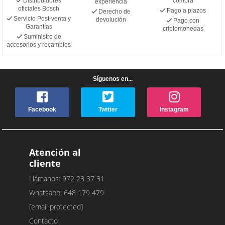
Distribuidores
compra
experiencia
oficiales Bosch
Pago a plazos
Derecho de
Servicio Post-venta y
devolución
Pago con
Garantías
criptomonedas
Suministro de
accesorios y recambios
Síguenos en...
Facebook
Twitter
Instagram
Atención al
cliente
Llámanos: 972 23 37 31
Whatsapp: 648 179 479
[email protected]
Contacto