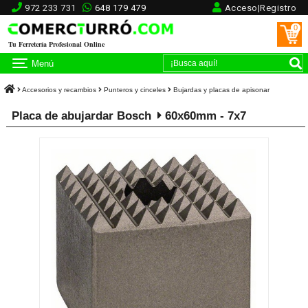
972 233 731
648 179 479
Acceso|Registro
0
Tu Ferretería Profesional Online
Menú
Accesorios y recambios
Punteros y cinceles
Bujardas y placas de apisonar
Placa de abujardar Bosch
60x60mm - 7x7