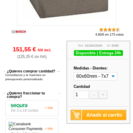
4.60/5 en 173 votos
Ref:
1618623206
ID:
6089
151,55 €
IVA incl.
Disponible | Entrega 24h
(125,25 €
)
sin IVA
Medidas - Dientes:
¿Quieres comprar cantidad?
Consúltanos y te haremos un
presupuesto personalizado.
Cantidad
¿Quieres fraccionar tu
-
+
compra?
+ Info
De 3 a 18 cuotas
Añadir al carrito
+ Info