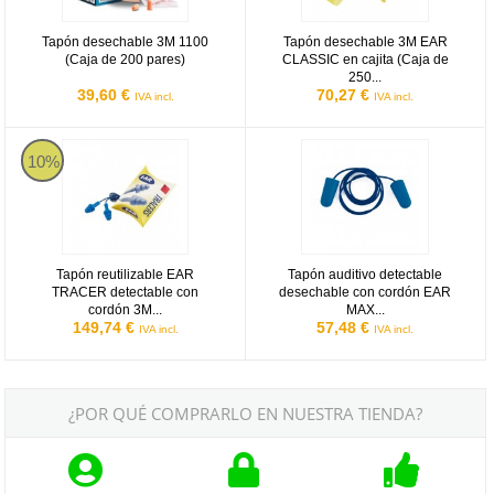
Tapón desechable 3M 1100
Tapón desechable 3M EAR
(Caja de 200 pares)
CLASSIC en cajita (Caja de
250...
39,60 €
70,27 €
IVA incl.
IVA incl.
Tapón reutilizable EAR TRACER detectable con cordón 3M C140 (C
Tapón auditivo detectable dese
10%
Tapón reutilizable EAR
Tapón auditivo detectable
TRACER detectable con
desechable con cordón EAR
cordón 3M...
MAX...
149,74 €
57,48 €
IVA incl.
IVA incl.
¿POR QUÉ COMPRARLO EN NUESTRA TIENDA?