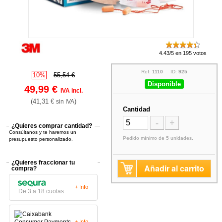
4.43/5 en 195 votos
Ref:
1110
ID:
925
10%
55,54 €
Disponible
49,99 €
IVA incl.
(41,31 €
)
sin IVA
Cantidad
-
+
¿Quieres comprar cantidad?
Consúltanos y te haremos un
Pedido mínimo de 5 unidades.
presupuesto personalizado.
¿Quieres fraccionar tu
Añadir al carrito
compra?
+ Info
De 3 a 18 cuotas
+ Info