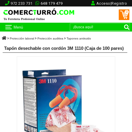
972 233 731
648 179 479
Acceso|Registro
0
Tu Ferretería Profesional Online
Menú
Protección laboral
Protección auditiva
Tapones antiruido
Tapón desechable con cordón 3M 1110 (Caja de 100 pares)