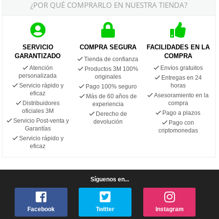
¿POR QUÉ COMPRARLO EN NUESTRA TIENDA?
SERVICIO
COMPRA SEGURA
FACILIDADES EN LA
GARANTIZADO
COMPRA
Tienda de confianza
Atención
Envíos gratuitos
Productos 3M 100%
personalizada
originales
Entregas en 24
Servicio rápido y
horas
Pago 100% seguro
eficaz
Asesoramiento en la
Más de 60 años de
Distribuidores
compra
experiencia
oficiales 3M
Pago a plazos
Derecho de
Servicio Post-venta y
devolución
Pago con
Garantías
criptomonedas
Servicio rápido y
eficaz
Síguenos en...
Facebook
Twitter
Instagram