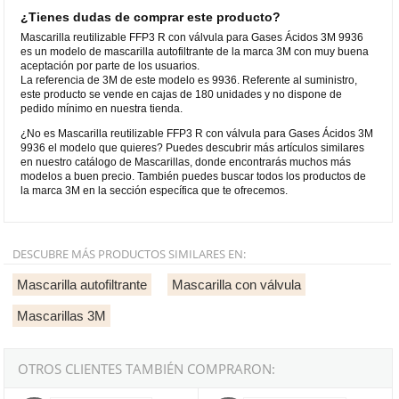
¿Tienes dudas de comprar este producto?
Mascarilla reutilizable FFP3 R con válvula para Gases Ácidos 3M 9936
es un modelo de mascarilla autofiltrante de la marca 3M con muy buena
aceptación por parte de los usuarios.
La referencia de 3M de este modelo es 9936. Referente al suministro,
este producto se vende en cajas de 180 unidades y no dispone de
pedido mínimo en nuestra tienda.
¿No es Mascarilla reutilizable FFP3 R con válvula para Gases Ácidos 3M
9936 el modelo que quieres? Puedes descubrir más artículos similares
en nuestro catálogo de Mascarillas, donde encontrarás muchos más
modelos a buen precio. También puedes buscar todos los productos de
la marca 3M en la sección específica que te ofrecemos.
DESCUBRE MÁS PRODUCTOS SIMILARES EN:
Mascarilla autofiltrante
Mascarilla con válvula
Mascarillas 3M
OTROS CLIENTES TAMBIÉN COMPRARON:
Mascarilla desechable 3M 9926 con válvula FFP2 - Gases Ácidos
Mascarilla desechable 3M 9913 FF