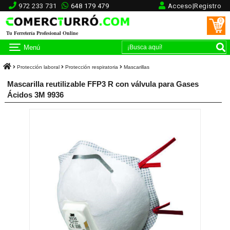
972 233 731
648 179 479
Acceso|Registro
0
Tu Ferretería Profesional Online
Menú
Protección laboral
Protección respiratoria
Mascarillas
Mascarilla reutilizable FFP3 R con válvula para Gases
Ácidos 3M 9936