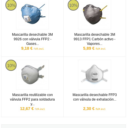
10%
10%
Mascarilla desechable 3M
Mascarilla desechable 3M
9926 con válvula FFP2 -
9913 FFP1 Carbón activo -
Gases...
Vapores...
9,18 €
5,89 €
IVA incl.
IVA incl.
Mascarilla reutilizable con válvula FFP2 para soldadura y ozono 3M
Mascarilla desechable FFP3 con
10%
Mascarilla reutilizable con
Mascarilla desechable FFP3
válvula FFP2 para soldadura
con válvula de exhalación...
y...
12,67 €
2,30 €
IVA incl.
IVA incl.