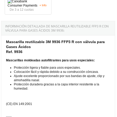
+ Info
De 3 a 12 cuotas
INFORMACIÓN DETALLADA DE MASCARILLA REUTILIZABLE FFP3 R CON
VÁLVULA PARA GASES ÁCIDOS 3M 9936:
Mascarilla reutilizable 3M 9936 FFP3 R con válvula para
Gases Ácidos
Ref. 9936
Mascarillas moldeadas autofiltrantes para usos especiales:
Protección ligera y fiable para usos especiales.
Colocación fácil y rápida debido a su construcción cóncava.
Ajuste excelente proporcionado por sus bandas de ajuste, clip y
almohadilla nasal.
Protección duradera gracias a la capa interior resistente a la
humedad.
(CE) EN 149:2001