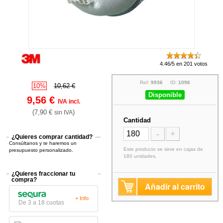
4.46/5 en 201 votos
Ref:
9936
ID:
1096
10%
10,62 €
Disponible
9,56 €
IVA incl.
(7,90 €
)
sin IVA
Cantidad
-
+
¿Quieres comprar cantidad?
Consúltanos y te haremos un
Este producto se sirve en cajas de
presupuesto personalizado.
180 unidades.
¿Quieres fraccionar tu
compra?
Añadir al carrito
+ Info
De 3 a 18 cuotas