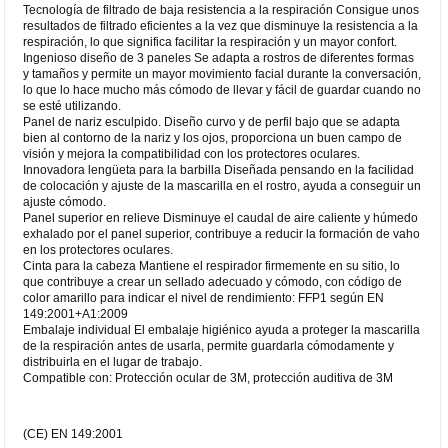
Tecnología de filtrado de baja resistencia a la respiración Consigue unos
resultados de filtrado eficientes a la vez que disminuye la resistencia a la
respiración, lo que significa facilitar la respiración y un mayor confort.
Ingenioso diseño de 3 paneles Se adapta a rostros de diferentes formas
y tamaños y permite un mayor movimiento facial durante la conversación,
lo que lo hace mucho más cómodo de llevar y fácil de guardar cuando no
se esté utilizando.
Panel de nariz esculpido. Diseño curvo y de perfil bajo que se adapta
bien al contorno de la nariz y los ojos, proporciona un buen campo de
visión y mejora la compatibilidad con los protectores oculares.
Innovadora lengüeta para la barbilla Diseñada pensando en la facilidad
de colocación y ajuste de la mascarilla en el rostro, ayuda a conseguir un
ajuste cómodo.
Panel superior en relieve Disminuye el caudal de aire caliente y húmedo
exhalado por el panel superior, contribuye a reducir la formación de vaho
en los protectores oculares.
Cinta para la cabeza Mantiene el respirador firmemente en su sitio, lo
que contribuye a crear un sellado adecuado y cómodo, con código de
color amarillo para indicar el nivel de rendimiento: FFP1 según EN
149:2001+A1:2009
Embalaje individual El embalaje higiénico ayuda a proteger la mascarilla
de la respiración antes de usarla, permite guardarla cómodamente y
distribuirla en el lugar de trabajo.
Compatible con: Protección ocular de 3M, protección auditiva de 3M
(CE) EN 149:2001