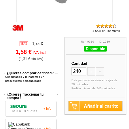
4.54/5 en 184 votos
Ref:
9310
ID:
1080
10%
1,75 €
Disponible
1,58 €
IVA incl.
(1,31 €
)
sin IVA
Cantidad
-
+
¿Quieres comprar cantidad?
Consúltanos y te haremos un
Este producto se sirve en cajas de
presupuesto personalizado.
20 unidades.
Pedido mínimo de 240 unidades.
¿Quieres fraccionar tu
compra?
Añadir al carrito
+ Info
De 3 a 18 cuotas
+ Info