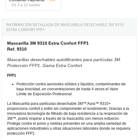
De 3 a 12 cuotas
INFORMACIÓN DETALLADA DE MASCARILLA DESECHABLE 3M 9310
EXTRA CONFORT FFP1:
Mascarilla 3M 9310 Extra Confort FFP1
Ref. 9310
Mascarillas desechables autofiltrantes para partículas 3M.
Protección FFP1. Gama Extra Confort.
FFP1
Protección contra aerosoles sólidos y líquidos, contaminantes de
baja toxicidad, en concentraciones de hasta 4 veces el Valor
Límite de Exposición Profesional.
La Mascarilla para partículas desechable 3M™ Aura™ 9310+
proporciona confort y estilo sin comprometer el rendimiento. Gracias a la
innovadora tecnología de filtrado de baja resistencia a la respiración de
3M™, podrá respirar a través de la mascarilla con menos esfuerzo.
Protege contra el polvo y nieblas presentes en una amplia variedad de
aplicaciones industriales u otras situaciones laborales donde se requiera
protección FFP1.