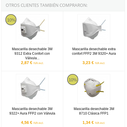
OTROS CLIENTES TAMBIÉN COMPRARON:
Mascarilla desechable 3M 9312 Extra Confort con Válvula FFP1
Mascarilla desechable extra conf
10%
Mascarilla desechable 3M
Mascarilla desechable extra
9312 Extra Confort con
confort FFP2 3M 9320+ Aura
Válvula...
2,87 €
3,23 €
IVA incl.
IVA incl.
Mascarilla desechable 3M 9322+ Aura FFP2 con Válvula
Mascarilla desechable 3M 8710 C
10%
Mascarilla desechable 3M
Mascarilla desechable 3M
9322+ Aura FFP2 con Válvula
8710 Clásica FFP1
4,56 €
1,34 €
IVA incl.
IVA incl.