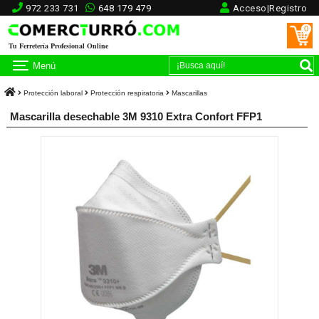
972 233 731
648 179 479
Acceso|Registro
0
Tu Ferretería Profesional Online
Menú
Protección laboral
Protección respiratoria
Mascarillas
Mascarilla desechable 3M 9310 Extra Confort FFP1