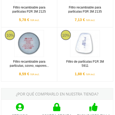
Filtro recambiable para
Filtro recambiable para
partículas P2R 3M 2125
partículas P3R 3M 2135
5,78 €
7,13 €
IVA incl.
IVA incl.
Filtro recambiable para partículas, ozono, vapores orgánicos y ga
Filtro de partículas P1R 3M 5911
10%
10%
Filtro recambiable para
Filtro de partículas P1R 3M
partículas, ozono, vapores...
5911
8,59 €
1,88 €
IVA incl.
IVA incl.
¿POR QUÉ COMPRARLO EN NUESTRA TIENDA?