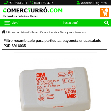
972 233 731
648 179 479
Acceso|Registro
0
Tu Ferretería Profesional Online
Menú
Protección laboral
Protección respiratoria
Filtros y complementos
Filtro recambiable para partículas bayoneta encapsulado
P3R 3M 6035