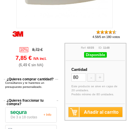
4.58/5 en 180 votos
Ref:
6035
ID:
1148
10%
8,72 €
Disponible
7,85 €
IVA incl.
(6,49 €
)
sin IVA
Cantidad
-
+
¿Quieres comprar cantidad?
Consúltanos y te haremos un
Este producto se sirve en cajas de
presupuesto personalizado.
20 unidades.
Pedido mínimo de 80 unidades.
¿Quieres fraccionar tu
compra?
Añadir al carrito
+ Info
De 3 a 18 cuotas