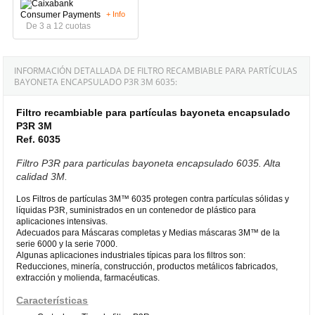
+ Info
De 3 a 12 cuotas
INFORMACIÓN DETALLADA DE FILTRO RECAMBIABLE PARA PARTÍCULAS
BAYONETA ENCAPSULADO P3R 3M 6035:
Filtro recambiable para partículas bayoneta encapsulado
P3R 3M
Ref. 6035
Filtro P3R para particulas bayoneta encapsulado 6035. Alta
calidad 3M.
Los Filtros de partículas 3M™ 6035 protegen contra partículas sólidas y
líquidas P3R, suministrados en un contenedor de plástico para
aplicaciones intensivas.
Adecuados para Máscaras completas y Medias máscaras 3M™ de la
serie 6000 y la serie 7000.
Algunas aplicaciones industriales típicas para los filtros son:
Reducciones, minería, construcción, productos metálicos fabricados,
extracción y molienda, farmacéuticas.
Características