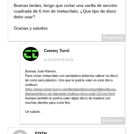
Buenas tardes, tengo que cortar una varilla de sección
cuadrada de 6 mm de metacrilato, ¿Que tipo de disco
debo usar?
Gracias y saludos
Responder
Comerç Turró
11-02-2019 09:29:56
Buenas Juan Ramon,
Para cortar metacrilato con amoladora deberías utilizar un disco
de corte para plástico. Uno que te podría valer es este disco
multiuso:
https://www.comercturro.com/tiendaonline/consumibles/discos-
diamante/disco-de-diamante-multiuso-imco-multi-115-mm.html
Aunque también te podría valer algún disco de madera con
muchas dientes para corte fino.
Un saludo.
Responder
EDITH