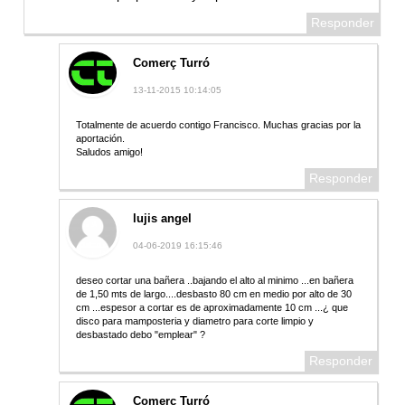
Responder
Comerç Turró
13-11-2015 10:14:05
Totalmente de acuerdo contigo Francisco. Muchas gracias por la
aportación.
Saludos amigo!
Responder
lujis angel
04-06-2019 16:15:46
deseo cortar una bañera ..bajando el alto al minimo ...en bañera
de 1,50 mts de largo....desbasto 80 cm en medio por alto de 30
cm ...espesor a cortar es de aproximadamente 10 cm ...¿ que
disco para mamposteria y diametro para corte limpio y
desbastado debo "emplear" ?
Responder
Comerç Turró