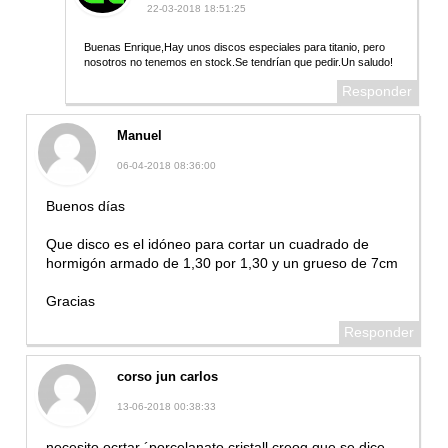
22-03-2018 18:51:25
Buenas Enrique,Hay unos discos especiales para titanio, pero
nosotros no tenemos en stock.Se tendrían que pedir.Un saludo!
Responder
Manuel
06-04-2018 08:36:00
Buenos días
Que disco es el idóneo para cortar un cuadrado de
hormigón armado de 1,30 por 1,30 y un grueso de 7cm
Gracias
Responder
corso jun carlos
13-06-2018 00:38:33
necesito ocrtar ´porcelanato cristall creoq que se dice