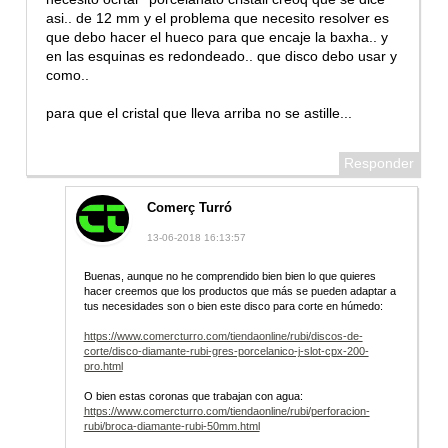
asi.. de 12 mm y el problema que necesito resolver es
que debo hacer el hueco para que encaje la baxha.. y
en las esquinas es redondeado.. que disco debo usar y
como..
para que el cristal que lleva arriba no se astille...
Responder
Comerç Turró
13-06-2018 16:13:57
Buenas, aunque no he comprendido bien bien lo que quieres
hacer creemos que los productos que más se pueden adaptar a
tus necesidades son o bien este disco para corte en húmedo:
https://www.comercturro.com/tiendaonline/rubi/discos-de-
corte/disco-diamante-rubi-gres-porcelanico-j-slot-cpx-200-
pro.html
O bien estas coronas que trabajan con agua:
https://www.comercturro.com/tiendaonline/rubi/perforacion-
rubi/broca-diamante-rubi-50mm.html