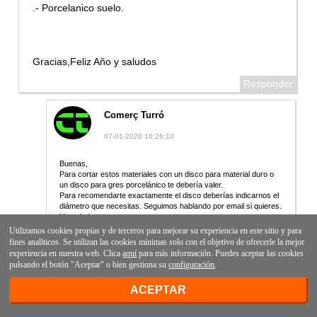
.- Porcelanico suelo.
Gracias,Feliz Año y saludos
Responder
Comerç Turró
07-01-2020 10:26:10
Buenas,
Para cortar estos materiales con un disco para material duro o
un disco para gres porcelánico te debería valer.
Para recomendarte exactamente el disco deberías indicarnos el
diámetro que necesitas. Seguimos hablando por email si quieres.
Un saludo.
Utilizamos cookies propias y de terceros para mejorar su experiencia en este sitio y para
Responder
fines analíticos. Se utilizan las cookies mínimas solo con el objetivo de ofrecerle la mejor
experiencia en nuestra web. Clica
aquí
para más información. Puedes aceptar las cookies
pulsando el botón "Aceptar" o bien gestiona su
configuración
.
Angel Padilla
ACEPTAR
14-03-2020 18:36:41